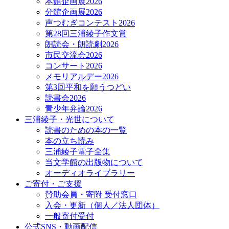
本館企画展2026
分館企画展2026
声つむぎコンテスト2026
第28回三浦綾子作文賞
朗読会・朗読劇2026
市民交流会2026
コンサート2026
メモリアルデー2026
第3回平和を願うつどい
読書会2026
青少年弁論2026
三浦綾子・光世について
読書のための本の一覧
本の立ち読み
三浦綾子電子全集
当文学館の出版物について
オーディオライブラリー
ご寄付・ご支援
賛助会員・寄附 受付窓口
入会・更新（個人／法人団体）
一般寄付受付
公式SNS・動画配信