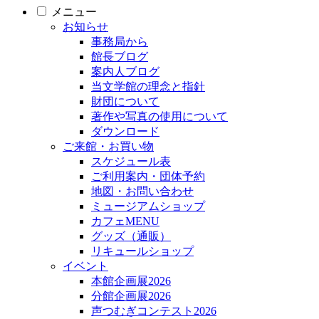
メニュー
お知らせ
事務局から
館長ブログ
案内人ブログ
当文学館の理念と指針
財団について
著作や写真の使用について
ダウンロード
ご来館・お買い物
スケジュール表
ご利用案内・団体予約
地図・お問い合わせ
ミュージアムショップ
カフェMENU
グッズ（通販）
リキュールショップ
イベント
本館企画展2026
分館企画展2026
声つむぎコンテスト2026