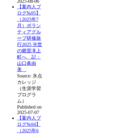
2025-08-06
【案内人ブ
ログ№95】
（2025年7
月）ボラン
ティアグル
ープ研修旅
行2025 光世
の郷里滝上
町へ 記：
山口眞由
美
Source: 氷点
カレッジ
（生涯学習
プログラ
ム）
Published on
2025-07-07
【案内人ブ
ログ№94】
（2025年6