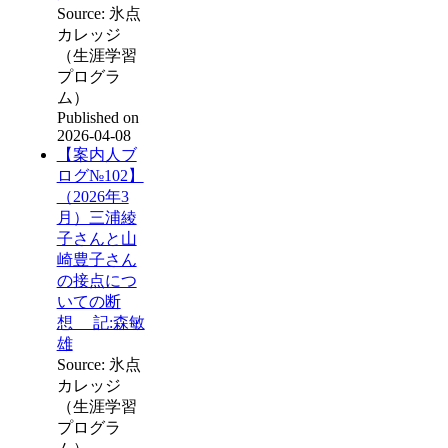
Source: 氷点
カレッジ
（生涯学習
プログラ
ム）
Published on
2026-04-08
【案内人ブ
ログ№102】
（2026年3
月）三浦綾
子さんと山
崎豊子さん
の接点につ
いての断
想 記:森敏
雄
Source: 氷点
カレッジ
（生涯学習
プログラ