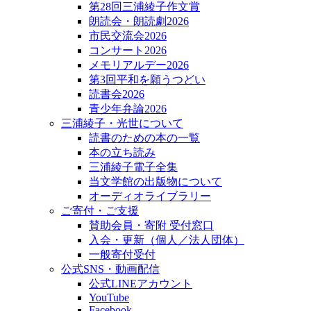
第28回三浦綾子作文賞
朗読会・朗読劇2026
市民交流会2026
コンサート2026
メモリアルデー2026
第3回平和を願うつどい
読書会2026
青少年弁論2026
三浦綾子・光世について
読書のための本の一覧
本の立ち読み
三浦綾子電子全集
当文学館の出版物について
オーディオライブラリー
ご寄付・ご支援
賛助会員・寄附 受付窓口
入会・更新（個人／法人団体）
一般寄付受付
公式SNS・動画配信
公式LINEアカウント
YouTube
Facebook