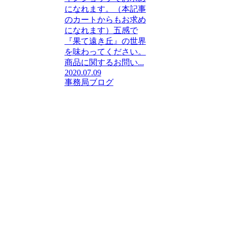
になれます。（本記事
のカートからもお求め
になれます）五感で
『果て遠き丘』の世界
を味わってください。
商品に関するお問い...
2020.07.09
事務局ブログ