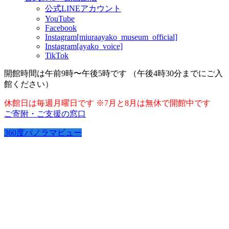
公式LINEアカウント
YouTube
Facebook
Instagram[miuraayako_museum_official]
Instagram[ayako_voice]
TikTok
開館時間は午前9時〜午後5時です （午後4時30分までにご入
館ください）
休館日は毎週月曜日です ※7月と8月は無休で開館中です
ご寄附・ご支援の窓口
360度パノラマビュー