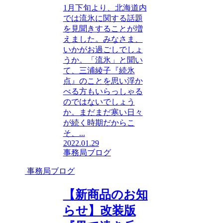
1月下旬より、北海道内
では流氷に関する話題
を見聞きすることが増
えました。みなさま、
いかがお過ごしでしょ
うか。「流氷」と聞い
て、三浦綾子『続氷
点』のことを思い浮か
べる方もいらっしゃる
のではないでしょう
か。まだまだ寒い日々
が続く時期だからこ
そ、...
2022.01.29
事務局ブログ
事務局ブログ
【新商品のお知
らせ】改装版