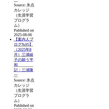
Source: 氷点
カレッジ
（生涯学習
プログラ
ム）
Published on
2025-08-06
【案内人ブ
ログ№95】
（2025年8
月）三浦綾
子の願う平
和
記：三浦隆
一
Source: 氷点
カレッジ
（生涯学習
プログラ
ム）
Published on