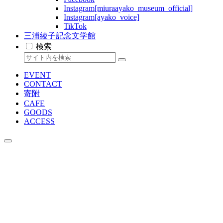
Instagram[miuraayako_museum_official]
Instagram[ayako_voice]
TikTok
三浦綾子記念文学館
検索
EVENT
CONTACT
寄附
CAFE
GOODS
ACCESS