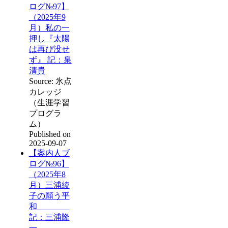
ログ№97】
（2025年9
月）私の一
押し『太陽
は再び没せ
ず』 記：泉
清貴
Source: 氷点
カレッジ
（生涯学習
プログラ
ム）
Published on
2025-09-07
【案内人ブ
ログ№96】
（2025年8
月）三浦綾
子の願う平
和
記：三浦隆
一