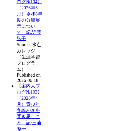
ログ№104】
（2026年5
月）令和8年
度の分館展
示につい
て 記:近藤
弘子
Source: 氷点
カレッジ
（生涯学習
プログラ
ム）
Published on
2026-06-18
【案内人ブ
ログ№103】
（2026年4
月）青少年
弁論2026を
聞き思うこ
と 記:三浦
隆一