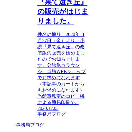
『果て遠き丘』
の販売がはじま
りました。
件名の通り、2020年11
月27日（金）より、小
説『果て遠き丘』の改
装版の販売を始めまし
たのでお知らせしま
す。分館氷点ラウン
ジ、当館WEBショップ
でお求めになれます
（本記事のカートから
もお求めになれます）
当館事務室のコピー機
による簡易印刷で...
2020.12.03
事務局ブログ
事務局ブログ