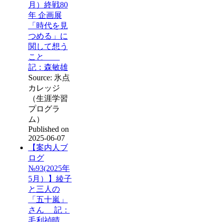
月）終戦80
年 企画展
「時代を見
つめる」に
関して想う
こと
記：森敏雄
Source: 氷点
カレッジ
（生涯学習
プログラ
ム）
Published on
2025-06-07
【案内人ブ
ログ
№93(2025年
5月）】綾子
と三人の
「五十嵐」
さん 記：
毛利禎晴