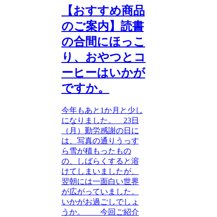
【おすすめ商品
のご案内】読書
の合間にほっこ
り、おやつとコ
ーヒーはいかが
ですか。
今年もあと1か月と少し
になりました。 23日
（月）勤労感謝の日に
は、写真の通りうっす
ら雪が積もったもの
の、しばらくすると溶
けてしまいましたが、
翌朝には一面白い世界
が広がっていました。
いかがお過ごしでしょ
うか。 今回ご紹介