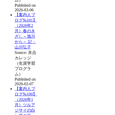
ム）
Published on
2026-03-06
【案内人ブ
ログ№101】
（2026年2
月）春のき
ざし～旭川
から～ 記：
山川弘子
Source: 氷点
カレッジ
（生涯学習
プログラ
ム）
Published on
2026-02-07
【案内人ブ
ログ№100】
（2026年1
月）ツルア
ジサイの白