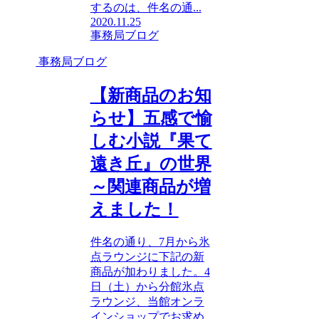
するのは、件名の通...
2020.11.25
事務局ブログ
事務局ブログ
【新商品のお知
らせ】五感で愉
しむ小説『果て
遠き丘』の世界
～関連商品が増
えました！
件名の通り、7月から氷
点ラウンジに下記の新
商品が加わりました。4
日（土）から分館氷点
ラウンジ、当館オンラ
インショップでお求め