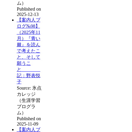
ム）
Published on
2025-12-13
【案内人ブ
ログ№98】
（2025年11
月）『青い
棘』を読ん
で考えたこ
と、そして
願うこ
と
記：野表悦
子
Source: 氷点
カレッジ
（生涯学習
プログラ
ム）
Published on
2025-11-09
【案内人ブ