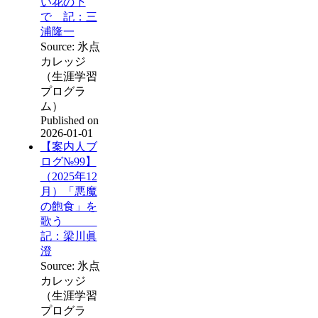
い花の下
で 記：三
浦隆一
Source: 氷点
カレッジ
（生涯学習
プログラ
ム）
Published on
2026-01-01
【案内人ブ
ログ№99】
（2025年12
月）「悪魔
の飽食」を
歌う
記：梁川眞
澄
Source: 氷点
カレッジ
（生涯学習
プログラ