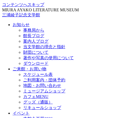
コンテンツへスキップ
MIURA AYAKO LITERATURE MUSEUM
三浦綾子記念文学館
お知らせ
事務局から
館長ブログ
案内人ブログ
当文学館の理念と指針
財団について
著作や写真の使用について
ダウンロード
ご来館・お買い物
スケジュール表
ご利用案内・団体予約
地図・お問い合わせ
ミュージアムショップ
カフェMENU
グッズ（通販）
リキュールショップ
イベント