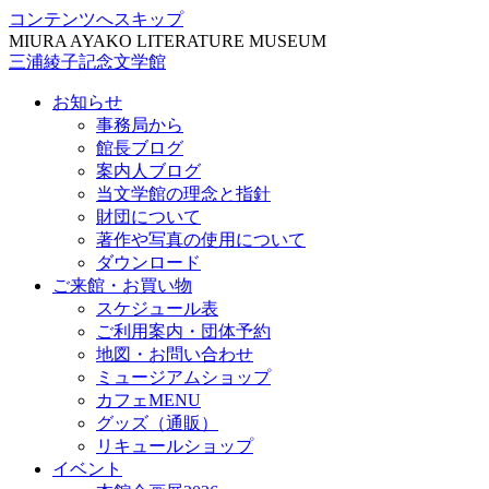
コンテンツへスキップ
MIURA AYAKO LITERATURE MUSEUM
三浦綾子記念文学館
お知らせ
事務局から
館長ブログ
案内人ブログ
当文学館の理念と指針
財団について
著作や写真の使用について
ダウンロード
ご来館・お買い物
スケジュール表
ご利用案内・団体予約
地図・お問い合わせ
ミュージアムショップ
カフェMENU
グッズ（通販）
リキュールショップ
イベント