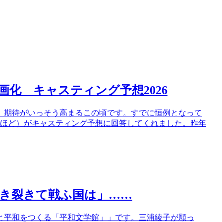
化 キャスティング予想2026
、期待がいっそう高まるこの頃です。すでに恒例となって
半数ほど）がキャスティング予想に回答してくれました。昨年
き裂きて戦ふ国は」……
と平和をつくる「平和文学館」」です。三浦綾子が願っ