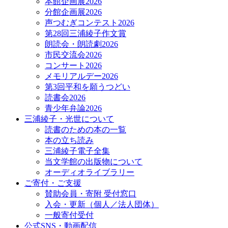
本館企画展2026
分館企画展2026
声つむぎコンテスト2026
第28回三浦綾子作文賞
朗読会・朗読劇2026
市民交流会2026
コンサート2026
メモリアルデー2026
第3回平和を願うつどい
読書会2026
青少年弁論2026
三浦綾子・光世について
読書のための本の一覧
本の立ち読み
三浦綾子電子全集
当文学館の出版物について
オーディオライブラリー
ご寄付・ご支援
賛助会員・寄附 受付窓口
入会・更新（個人／法人団体）
一般寄付受付
公式SNS・動画配信