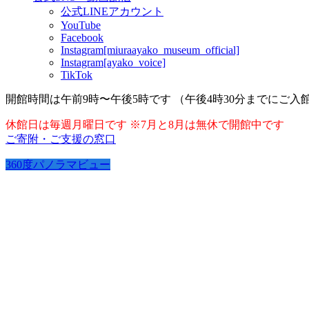
公式LINEアカウント
YouTube
Facebook
Instagram[miuraayako_museum_official]
Instagram[ayako_voice]
TikTok
開館時間は午前9時〜午後5時です （午後4時30分までにご入
休館日は毎週月曜日です ※7月と8月は無休で開館中です
ご寄附・ご支援の窓口
360度パノラマビュー