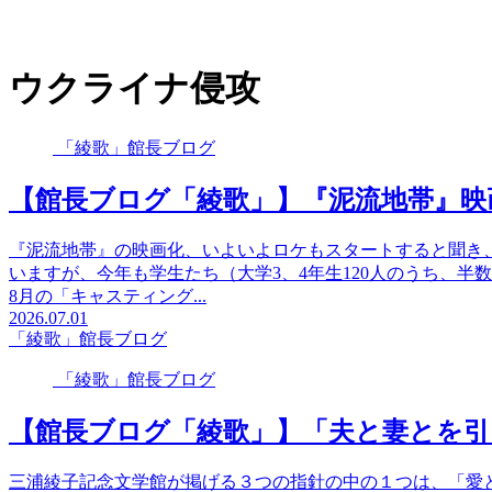
ウクライナ侵攻
「綾歌」館長ブログ
【館長ブログ「綾歌」】『泥流地帯』映画
『泥流地帯』の映画化、いよいよロケもスタートすると聞き
いますが、今年も学生たち（大学3、4年生120人のうち、
8月の「キャスティング...
2026.07.01
「綾歌」館長ブログ
「綾歌」館長ブログ
【館長ブログ「綾歌」】「夫と妻とを引
三浦綾子記念文学館が掲げる３つの指針の中の１つは、「愛