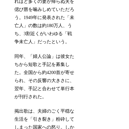
れほど多くの妻が帰らぬ夫を
偲び唇を噛みしめていただろ
う。1949年に発表された「未
亡人」の数は約180万人、う
ち、3割近くがいわゆる「戦
争未亡人」だったという。
同年、「婦人公論」は彼女た
ちから短歌と手記を募集し
た。全国から約4200首が寄せ
られ、その反響の大きさに、
翌年、手記と合わせて単行本
が刊行された。
掲出歌は、夫婦のごく平穏な
生活を「引き裂き」粉砕して
しまった国家への怒り。しか