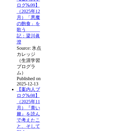
ログ№99】
（2025年12
月）「悪魔
の飽食」を
歌う
記：梁川眞
澄
Source: 氷点
カレッジ
（生涯学習
プログラ
ム）
Published on
2025-12-13
【案内人ブ
ログ№98】
（2025年11
月）『青い
棘』を読ん
で考えたこ
と、そして