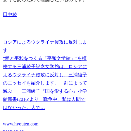
田中綾
ロシアによるウクライナ侵攻に反対しま
す
“愛と平和をつくる「平和文学館」”を標
榜する三浦綾子記念文学館は、ロシアに
よるウクライナ侵攻に反対し、三浦綾子
のエッセイを紹介します。「剣によって
滅ぶ」 三浦綾子『国を愛する心』小学
館新書(2016)より 戦争中、私は人間で
はなかった。人で…
www.hyouten.com