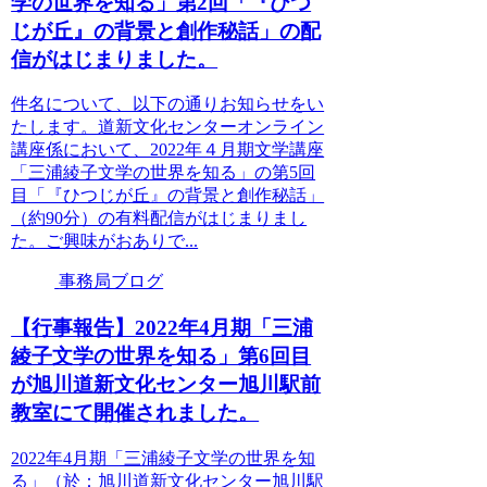
学の世界を知る」第2回「『ひつ
じが丘』の背景と創作秘話」の配
信がはじまりました。
件名について、以下の通りお知らせをい
たします。道新文化センターオンライン
講座係において、2022年４月期文学講座
「三浦綾子文学の世界を知る」の第5回
目「『ひつじが丘』の背景と創作秘話」
（約90分）の有料配信がはじまりまし
た。ご興味がおありで...
事務局ブログ
【行事報告】2022年4月期「三浦
綾子文学の世界を知る」第6回目
が旭川道新文化センター旭川駅前
教室にて開催されました。
2022年4月期「三浦綾子文学の世界を知
る」（於：旭川道新文化センター旭川駅