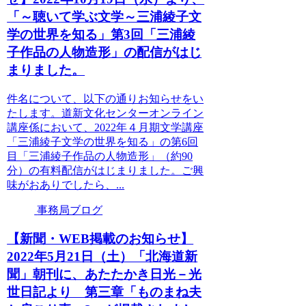
「～聴いて学ぶ文学～三浦綾子文
学の世界を知る」第3回「三浦綾
子作品の人物造形」の配信がはじ
まりました。
件名について、以下の通りお知らせをい
たします。道新文化センターオンライン
講座係において、2022年４月期文学講座
「三浦綾子文学の世界を知る」の第6回
目「三浦綾子作品の人物造形」（約90
分）の有料配信がはじまりました。ご興
味がおありでしたら、...
事務局ブログ
【新聞・WEB掲載のお知らせ】
2022年5月21日（土）「北海道新
聞」朝刊に、あたたかき日光－光
世日記より 第三章「ものまね夫