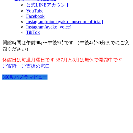
公式LINEアカウント
YouTube
Facebook
Instagram[miuraayako_museum_official]
Instagram[ayako_voice]
TikTok
開館時間は午前9時〜午後5時です （午後4時30分までにご入
館ください）
休館日は毎週月曜日です ※7月と8月は無休で開館中です
ご寄附・ご支援の窓口
360度パノラマビュー