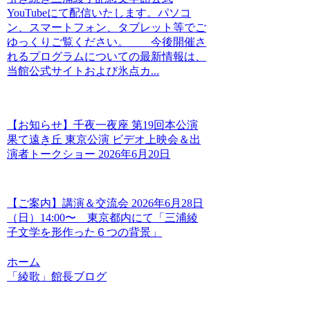
YouTubeにて配信いたします。パソコ
ン、スマートフォン、タブレット等でご
ゆっくりご覧ください。 今後開催さ
れるプログラムについての最新情報は、
当館公式サイトおよび氷点カ...
【お知らせ】千夜一夜座 第19回本公演
果て遠き丘 東京公演 ビデオ上映会＆出
演者トークショー 2026年6月20日
【ご案内】講演＆交流会 2026年6月28日
（日）14:00〜 東京都内にて「三浦綾
子文学を形作った６つの背景」
ホーム
「綾歌」館長ブログ