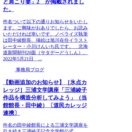
と肩こり妻」2 が掲載されまし
た。
件名ついて以下の通りお知らせをいたし
ます。ご興味がおありでしたら、お読み
いただければ幸いです。ノベライズ執筆
は田中綾館長、挿絵は旭川在住イラスト
レーター・小川けんいち氏です。 北海
道新聞朝刊20面（サタデーどうしん）、
2022年5月21日 ...
事務局ブログ
【動画追加のお知らせ】［氷点カ
レッジ］三浦文学講座「三浦綾子
作品を構造分析してみよう」（当
館館長・田中綾）〔道民カレッジ
連携〕
件名の田中綾館長による三浦文学講座を
引き続き三浦綾子記念文学館公式