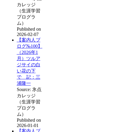
カレッジ
（生涯学習
プログラ
ム）
Published on
2026-02-07
【案内人ブ
ログ№100】
（2026年1
月）ツルア
ジサイの白
い花の下
で 記：三
浦隆一
Source: 氷点
カレッジ
（生涯学習
プログラ
ム）
Published on
2026-01-01
【案内人ブ