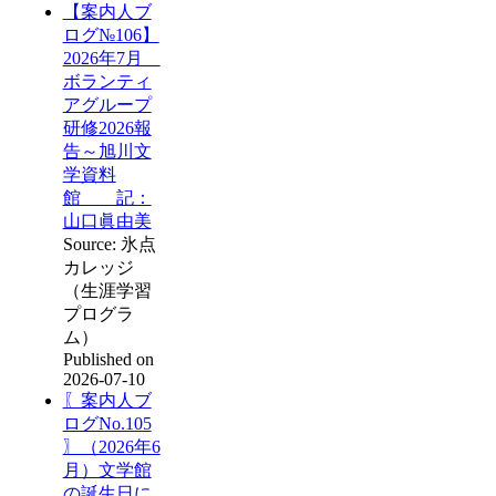
【案内人ブ
ログ№106】
2026年7月
ボランティ
アグループ
研修2026報
告～旭川文
学資料
館 記：
山口眞由美
Source: 氷点
カレッジ
（生涯学習
プログラ
ム）
Published on
2026-07-10
〖案内人ブ
ログNo.105
〗（2026年6
月）文学館
の誕生日に