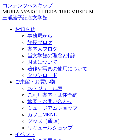
コンテンツへスキップ
MIURA AYAKO LITERATURE MUSEUM
三浦綾子記念文学館
お知らせ
事務局から
館長ブログ
案内人ブログ
当文学館の理念と指針
財団について
著作や写真の使用について
ダウンロード
ご来館・お買い物
スケジュール表
ご利用案内・団体予約
地図・お問い合わせ
ミュージアムショップ
カフェMENU
グッズ（通販）
リキュールショップ
イベント