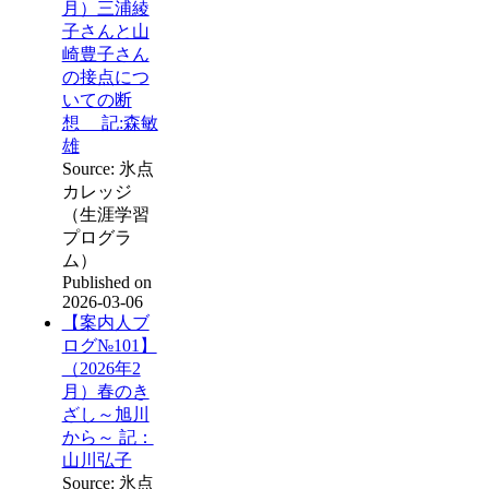
月）三浦綾
子さんと山
崎豊子さん
の接点につ
いての断
想 記:森敏
雄
Source: 氷点
カレッジ
（生涯学習
プログラ
ム）
Published on
2026-03-06
【案内人ブ
ログ№101】
（2026年2
月）春のき
ざし～旭川
から～ 記：
山川弘子
Source: 氷点