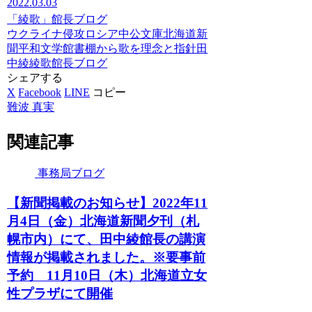
2022.03.03
「綾歌」館長ブログ
ウクライナ侵攻
ロシア
中公文庫
北海道新
聞
平和文学館
書棚から歌を
理念と指針
田
中綾
綾歌
館長ブログ
シェアする
X
Facebook
LINE
コピー
難波 真実
関連記事
事務局ブログ
【新聞掲載のお知らせ】2022年11
月4日（金）北海道新聞夕刊（札
幌市内）にて、田中綾館長の講演
情報が掲載されました。※要事前
予約 11月10日（木）北海道立女
性プラザにて開催