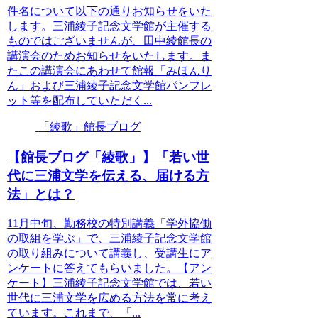
件名について以下の通りお知らせをいた
します。三浦綾子記念文学館が主催する
ものではございませんが、田中綾館長の
講演会のためお知らせをいたします。ま
たこの講演会にあわせて館報「みほんり
ん」および三浦綾子記念文学館パンフレ
ット等を配布していただく...
「綾歌」館長ブログ
【館長ブログ「綾歌」】「若い世
代に三浦文学を伝える、届ける方
法」とは？
11月中旬、勤務校の特別講義「学外協働
の取組を学ぶ」で、三浦綾子記念文学館
の取り組みについて講義し、受講生にア
ンケートに答えてもらいました。【アン
ケート】三浦綾子記念文学館では、若い
世代に三浦文学を広める方法を常に考え
ています。これまで、「...