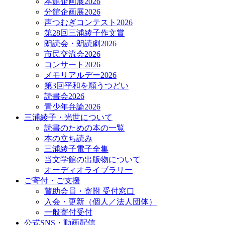
本館企画展2026
分館企画展2026
声つむぎコンテスト2026
第28回三浦綾子作文賞
朗読会・朗読劇2026
市民交流会2026
コンサート2026
メモリアルデー2026
第3回平和を願うつどい
読書会2026
青少年弁論2026
三浦綾子・光世について
読書のための本の一覧
本の立ち読み
三浦綾子電子全集
当文学館の出版物について
オーディオライブラリー
ご寄付・ご支援
賛助会員・寄附 受付窓口
入会・更新（個人／法人団体）
一般寄付受付
公式SNS・動画配信