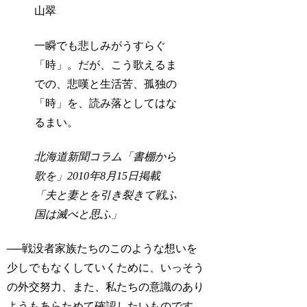
山翠
一瞬でも悲しみがうすらぐ
「時」。だが、こう歌えるま
での、悲嘆と生活苦、孤独の
「時」を、読み落としてはな
るまい。
北海道新聞コラム「書棚から
歌を」2010年8月15日掲載
「夫と妻とを引き裂きて戦ふ
国は滅べと思ふ」
──戦没者家族たちのこのような想いを
少しでもなくしていくために、いっそう
の外交努力、また、私たちの意識のあり
ようもあらためて確認したいものです。