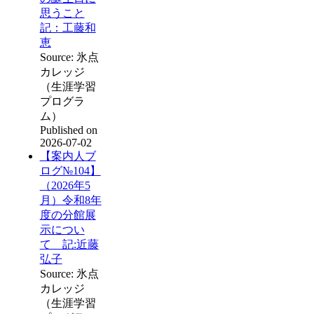
思うこと
記：工藤和
恵
Source: 氷点
カレッジ
（生涯学習
プログラ
ム）
Published on
2026-07-02
【案内人ブ
ログ№104】
（2026年5
月）令和8年
度の分館展
示につい
て 記:近藤
弘子
Source: 氷点
カレッジ
（生涯学習