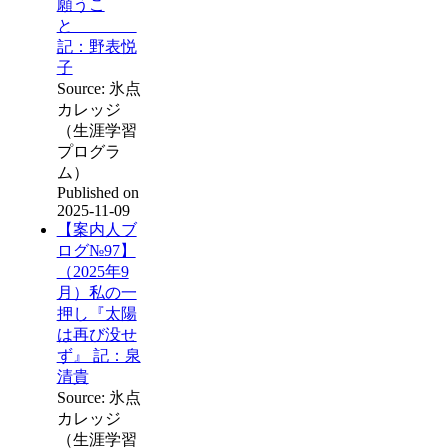
願うこ
と
記：野表悦
子
Source: 氷点
カレッジ
（生涯学習
プログラ
ム）
Published on
2025-11-09
【案内人ブ
ログ№97】
（2025年9
月）私の一
押し『太陽
は再び没せ
ず』 記：泉
清貴
Source: 氷点
カレッジ
（生涯学習