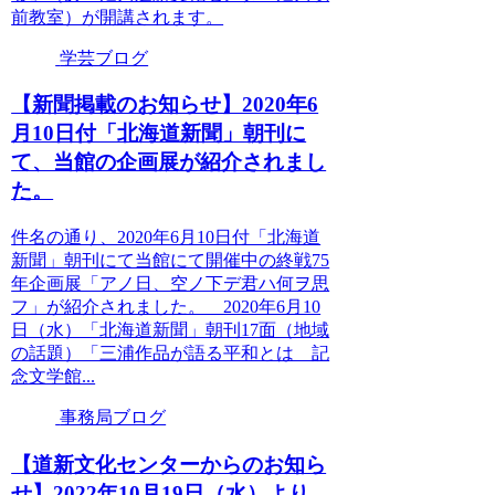
前教室）が開講されます。
学芸ブログ
【新聞掲載のお知らせ】2020年6
月10日付「北海道新聞」朝刊に
て、当館の企画展が紹介されまし
た。
件名の通り、2020年6月10日付「北海道
新聞」朝刊にて当館にて開催中の終戦75
年企画展「アノ日、空ノ下デ君ハ何ヲ思
フ」が紹介されました。 2020年6月10
日（水）「北海道新聞」朝刊17面（地域
の話題）「三浦作品が語る平和とは 記
念文学館...
事務局ブログ
【道新文化センターからのお知ら
せ】2022年10月19日（水）より、