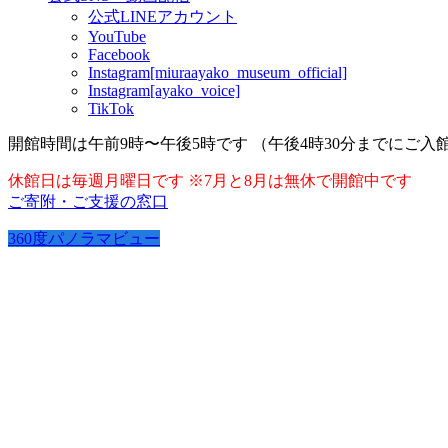
公式LINEアカウント
YouTube
Facebook
Instagram[miuraayako_museum_official]
Instagram[ayako_voice]
TikTok
開館時間は午前9時〜午後5時です （午後4時30分までにご入
休館日は毎週月曜日です ※7月と8月は無休で開館中です
ご寄附・ご支援の窓口
360度パノラマビュー