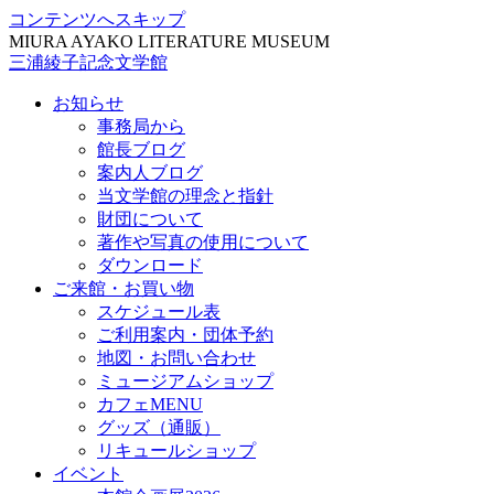
コンテンツへスキップ
MIURA AYAKO LITERATURE MUSEUM
三浦綾子記念文学館
お知らせ
事務局から
館長ブログ
案内人ブログ
当文学館の理念と指針
財団について
著作や写真の使用について
ダウンロード
ご来館・お買い物
スケジュール表
ご利用案内・団体予約
地図・お問い合わせ
ミュージアムショップ
カフェMENU
グッズ（通販）
リキュールショップ
イベント