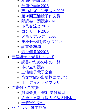
本館企画展2026
分館企画展2026
声つむぎコンテスト2026
第28回三浦綾子作文賞
朗読会・朗読劇2026
市民交流会2026
コンサート2026
メモリアルデー2026
第3回平和を願うつどい
読書会2026
青少年弁論2026
三浦綾子・光世について
読書のための本の一覧
本の立ち読み
三浦綾子電子全集
当文学館の出版物について
オーディオライブラリー
ご寄付・ご支援
賛助会員・寄附 受付窓口
入会・更新（個人／法人団体）
一般寄付受付
公式SNS・動画配信