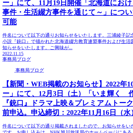
ー」にて、11月19日開催「北海道にお
事件・生活綴方事件を通じて～」につ
可能
件名について以下の通りお知らせをいたします。三浦綾子記
小説『銃口』で描かれた北海道綴方教育連盟事件および生活
知らせをいたします。ご興味が...
2022.11.15
事務局ブログ
事務局ブログ
【新聞・WEB掲載のお知らせ】2022年
ー」にて、12月3日（土）「いま輝く
『銃口』ドラマ上映＆プレミアムトー
前申込。申込締切：2022年11月16日（水）
件名について以下の通り掲載されましたので、お知らせをい
です。お申し込みは、NHK旭川放送局のホームページにあ