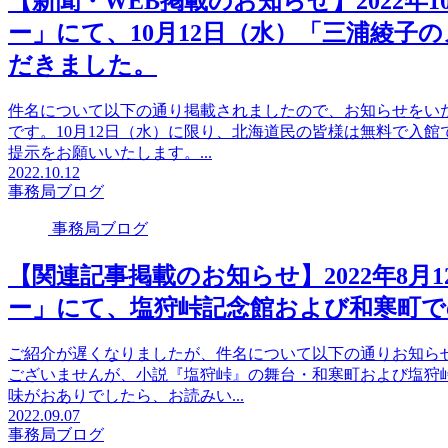
【新聞・WEB掲載のお知らせ】2022年
ー」にて、10月12日（水）「三浦綾子
だきました。
件名について以下の通り掲載されましたので、お知らせをい
です。10月12日（水）に限り、北海道民の皆様は無料で入
提示をお願いいたします。...
2022.10.12
事務局ブログ
事務局ブログ
【関連記事掲載のお知らせ】2022年8
ー」にて、塩狩峠記念館および和寒町で
ご紹介が遅くなりましたが、件名について以下の通りお知ら
ございませんが、小説『塩狩峠』の舞台・和寒町および塩狩
味がおありでしたら、お読みい...
2022.09.07
事務局ブログ