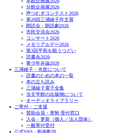
本館企画展2026
分館企画展2026
声つむぎコンテスト2026
第28回三浦綾子作文賞
朗読会・朗読劇2026
市民交流会2026
コンサート2026
メモリアルデー2026
第3回平和を願うつどい
読書会2026
青少年弁論2026
三浦綾子・光世について
読書のための本の一覧
本の立ち読み
三浦綾子電子全集
当文学館の出版物について
オーディオライブラリー
ご寄付・ご支援
賛助会員・寄附 受付窓口
入会・更新（個人／法人団体）
一般寄付受付
公式SNS・動画配信