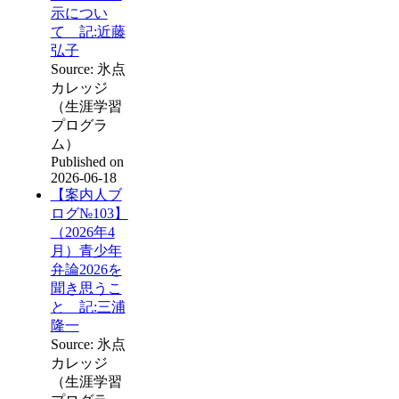
示につい
て 記:近藤
弘子
Source: 氷点
カレッジ
（生涯学習
プログラ
ム）
Published on
2026-06-18
【案内人ブ
ログ№103】
（2026年4
月）青少年
弁論2026を
聞き思うこ
と 記:三浦
隆一
Source: 氷点
カレッジ
（生涯学習