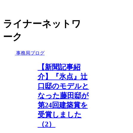
ライナーネットワ
ーク
事務局ブログ
【新聞記事紹
介】『氷点』辻
口邸のモデルと
なった藤田邸が
第24回建築賞を
受賞しました
（2）