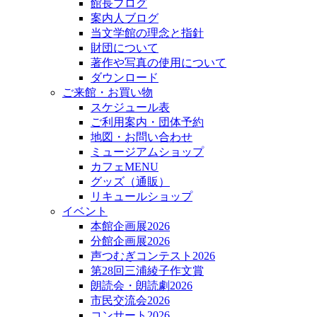
館長ブログ
案内人ブログ
当文学館の理念と指針
財団について
著作や写真の使用について
ダウンロード
ご来館・お買い物
スケジュール表
ご利用案内・団体予約
地図・お問い合わせ
ミュージアムショップ
カフェMENU
グッズ（通販）
リキュールショップ
イベント
本館企画展2026
分館企画展2026
声つむぎコンテスト2026
第28回三浦綾子作文賞
朗読会・朗読劇2026
市民交流会2026
コンサート2026