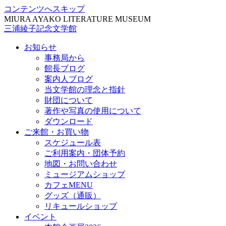
コンテンツへスキップ
MIURA AYAKO LITERATURE MUSEUM
三浦綾子記念文学館
お知らせ
事務局から
館長ブログ
案内人ブログ
当文学館の理念と指針
財団について
著作や写真の使用について
ダウンロード
ご来館・お買い物
スケジュール表
ご利用案内・団体予約
地図・お問い合わせ
ミュージアムショップ
カフェMENU
グッズ（通販）
リキュールショップ
イベント