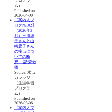
プログラ
ム）
Published on
2026-04-08
【案内人ブ
ログ№102】
（2026年3
月）三浦綾
子さんと山
崎豊子さん
の接点につ
いての断
想 記:森敏
雄
Source: 氷点
カレッジ
（生涯学習
プログラ
ム）
Published on
2026-03-06
【案内人ブ