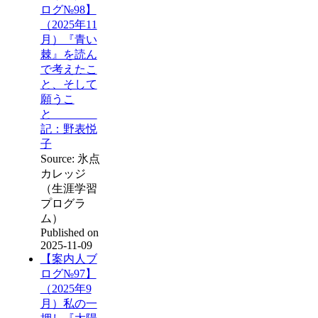
ログ№98】
（2025年11
月）『青い
棘』を読ん
で考えたこ
と、そして
願うこ
と
記：野表悦
子
Source: 氷点
カレッジ
（生涯学習
プログラ
ム）
Published on
2025-11-09
【案内人ブ
ログ№97】
（2025年9
月）私の一