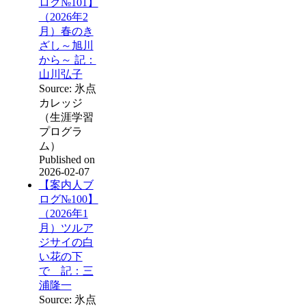
ログ№101】
（2026年2
月）春のき
ざし～旭川
から～ 記：
山川弘子
Source: 氷点
カレッジ
（生涯学習
プログラ
ム）
Published on
2026-02-07
【案内人ブ
ログ№100】
（2026年1
月）ツルア
ジサイの白
い花の下
で 記：三
浦隆一
Source: 氷点