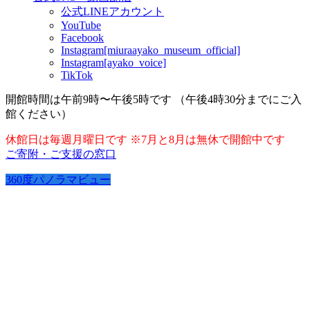
公式LINEアカウント
YouTube
Facebook
Instagram[miuraayako_museum_official]
Instagram[ayako_voice]
TikTok
開館時間は午前9時〜午後5時です （午後4時30分までにご入
館ください）
休館日は毎週月曜日です ※7月と8月は無休で開館中です
ご寄附・ご支援の窓口
360度パノラマビュー