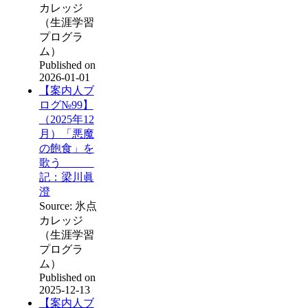
カレッジ
（生涯学習
プログラ
ム）
Published on
2026-01-01
【案内人ブ
ログ№99】
（2025年12
月）「悪魔
の飽食」を
歌う
記：梁川眞
澄
Source: 氷点
カレッジ
（生涯学習
プログラ
ム）
Published on
2025-12-13
【案内人ブ