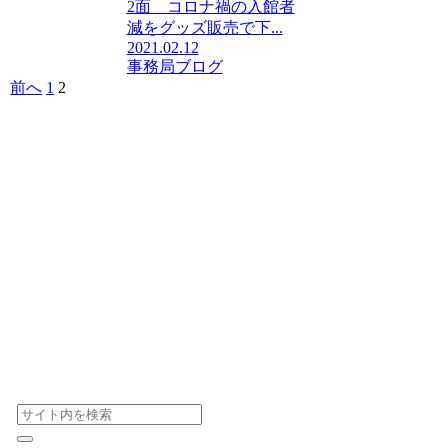
2面 コロナ禍の入館者
減をグッズ販売で下...
2021.02.12
事務局ブログ
前へ
1
2