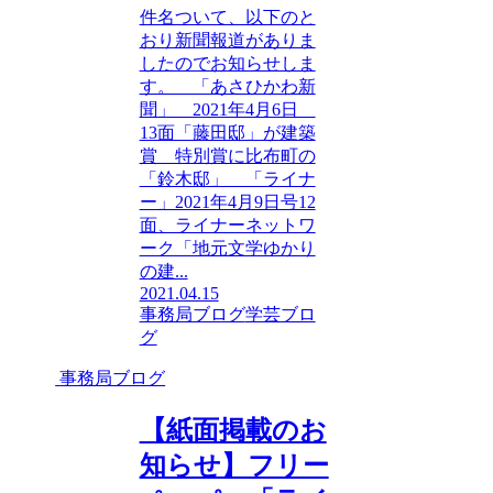
件名ついて、以下のと
おり新聞報道がありま
したのでお知らせしま
す。 「あさひかわ新
聞」 2021年4月6日
13面「藤田邸」が建築
賞 特別賞に比布町の
「鈴木邸」 「ライナ
ー」2021年4月9日号12
面、ライナーネットワ
ーク「地元文学ゆかり
の建...
2021.04.15
事務局ブログ
学芸ブロ
グ
事務局ブログ
【紙面掲載のお
知らせ】フリー