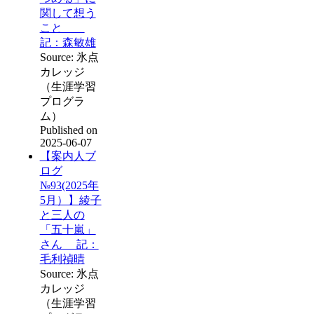
関して想う
こと
記：森敏雄
Source: 氷点
カレッジ
（生涯学習
プログラ
ム）
Published on
2025-06-07
【案内人ブ
ログ
№93(2025年
5月）】綾子
と三人の
「五十嵐」
さん 記：
毛利禎晴
Source: 氷点
カレッジ
（生涯学習