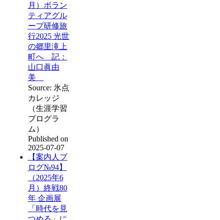
月）ボラン
ティアグル
ープ研修旅
行2025 光世
の郷里滝上
町へ 記：
山口眞由
美
Source: 氷点
カレッジ
（生涯学習
プログラ
ム）
Published on
2025-07-07
【案内人ブ
ログ№94】
（2025年6
月）終戦80
年 企画展
「時代を見
つめる」に