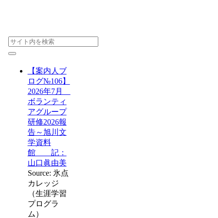
【案内人ブ
ログ№106】
2026年7月
ボランティ
アグループ
研修2026報
告～旭川文
学資料
館 記：
山口眞由美
Source: 氷点
カレッジ
（生涯学習
プログラ
ム）