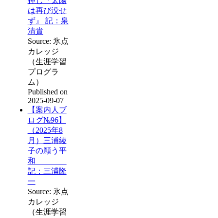
押し『太陽
は再び没せ
ず』 記：泉
清貴
Source: 氷点
カレッジ
（生涯学習
プログラ
ム）
Published on
2025-09-07
【案内人ブ
ログ№96】
（2025年8
月）三浦綾
子の願う平
和
記：三浦隆
一
Source: 氷点
カレッジ
（生涯学習