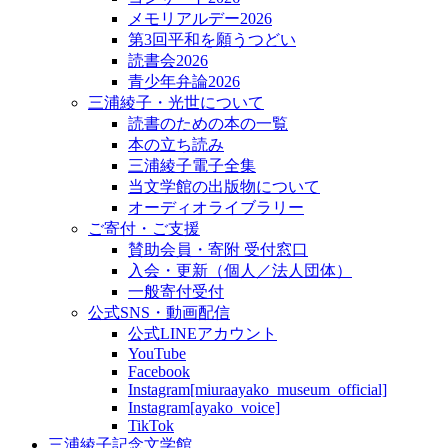
メモリアルデー2026
第3回平和を願うつどい
読書会2026
青少年弁論2026
三浦綾子・光世について
読書のための本の一覧
本の立ち読み
三浦綾子電子全集
当文学館の出版物について
オーディオライブラリー
ご寄付・ご支援
賛助会員・寄附 受付窓口
入会・更新（個人／法人団体）
一般寄付受付
公式SNS・動画配信
公式LINEアカウント
YouTube
Facebook
Instagram[miuraayako_museum_official]
Instagram[ayako_voice]
TikTok
三浦綾子記念文学館