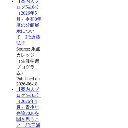
【案内人ブ
ログ№104】
（2026年5
月）令和8年
度の分館展
示につい
て 記:近藤
弘子
Source: 氷点
カレッジ
（生涯学習
プログラ
ム）
Published on
2026-06-18
【案内人ブ
ログ№103】
（2026年4
月）青少年
弁論2026を
聞き思うこ
と 記:三浦