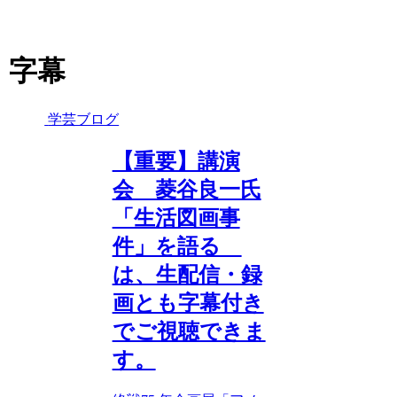
字幕
学芸ブログ
【重要】講演
会 菱谷良一氏
「生活図画事
件」を語る
は、生配信・録
画とも字幕付き
でご視聴できま
す。