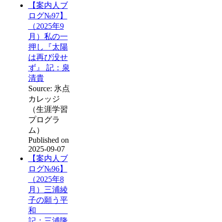
【案内人ブ
ログ№97】
（2025年9
月）私の一
押し『太陽
は再び没せ
ず』 記：泉
清貴
Source: 氷点
カレッジ
（生涯学習
プログラ
ム）
Published on
2025-09-07
【案内人ブ
ログ№96】
（2025年8
月）三浦綾
子の願う平
和
記：三浦隆