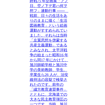
終戦75 年企画展「アノ
日、空ノ下デ君ハ何ヲ
想フ」連動行事 ───
戦前、日々の生活をあ
りのままに描く「生活
図画教育」という絵画
運動がすすめられてい
ました。それらは当時
「左翼思想を啓蒙する
共産主義運動」である
とみなされ、太平洋戦
争の始まった昭和16 年
から同17 年にかけて、
旭川師範学校と旭川中
学の美術教師、学生、
卒業生ら26 人が、治安
維持法の容疑で検挙さ
れたのです。前年の
「綴方教育連盟事件」
とともに、北海道での
大きな民主教育弾圧の
一つです。当時、旭川