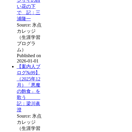
ジサイの白
い花の下
で 記：三
浦隆一
Source: 氷点
カレッジ
（生涯学習
プログラ
ム）
Published on
2026-01-01
【案内人ブ
ログ№99】
（2025年12
月）「悪魔
の飽食」を
歌う
記：梁川眞
澄
Source: 氷点
カレッジ
（生涯学習