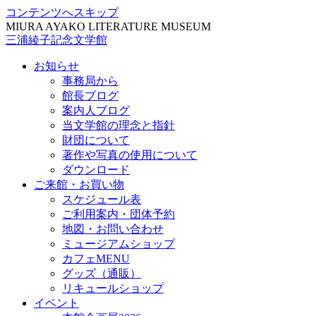
コンテンツへスキップ
MIURA AYAKO LITERATURE MUSEUM
三浦綾子記念文学館
お知らせ
事務局から
館長ブログ
案内人ブログ
当文学館の理念と指針
財団について
著作や写真の使用について
ダウンロード
ご来館・お買い物
スケジュール表
ご利用案内・団体予約
地図・お問い合わせ
ミュージアムショップ
カフェMENU
グッズ（通販）
リキュールショップ
イベント