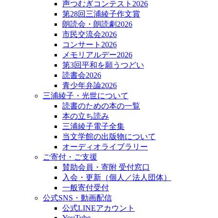
声つむぎコンテスト2026
第28回三浦綾子作文賞
朗読会・朗読劇2026
市民交流会2026
コンサート2026
メモリアルデー2026
第3回平和を願うつどい
読書会2026
青少年弁論2026
三浦綾子・光世について
読書のための本の一覧
本の立ち読み
三浦綾子電子全集
当文学館の出版物について
オーディオライブラリー
ご寄付・ご支援
賛助会員・寄附 受付窓口
入会・更新（個人／法人団体）
一般寄付受付
公式SNS・動画配信
公式LINEアカウント
YouTube