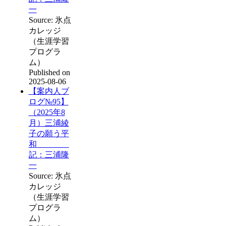
一
Source: 氷点
カレッジ
（生涯学習
プログラ
ム）
Published on
2025-08-06
【案内人ブ
ログ№95】
（2025年8
月）三浦綾
子の願う平
和
記：三浦隆
一
Source: 氷点
カレッジ
（生涯学習
プログラ
ム）