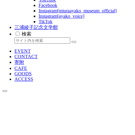
Facebook
Instagram[miuraayako_museum_official]
Instagram[ayako_voice]
TikTok
三浦綾子記念文学館
検索
EVENT
CONTACT
寄附
CAFE
GOODS
ACCESS