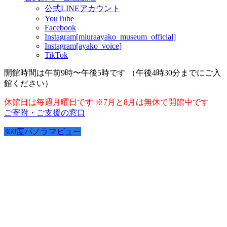
公式LINEアカウント
YouTube
Facebook
Instagram[miuraayako_museum_official]
Instagram[ayako_voice]
TikTok
開館時間は午前9時〜午後5時です （午後4時30分までにご入
館ください）
休館日は毎週月曜日です ※7月と8月は無休で開館中です
ご寄附・ご支援の窓口
360度パノラマビュー