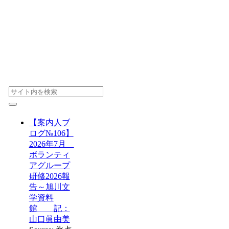
【案内人ブ
ログ№106】
2026年7月
ボランティ
アグループ
研修2026報
告～旭川文
学資料
館 記：
山口眞由美