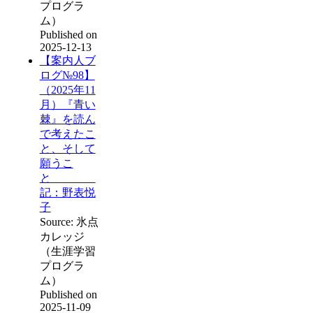
プログラ
ム）
Published on
2025-12-13
【案内人ブ
ログ№98】
（2025年11
月）『青い
棘』を読ん
で考えたこ
と、そして
願うこ
と
記：野表悦
子
Source: 氷点
カレッジ
（生涯学習
プログラ
ム）
Published on
2025-11-09