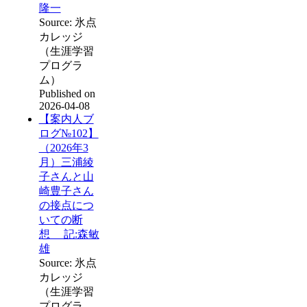
隆一
Source: 氷点
カレッジ
（生涯学習
プログラ
ム）
Published on
2026-04-08
【案内人ブ
ログ№102】
（2026年3
月）三浦綾
子さんと山
崎豊子さん
の接点につ
いての断
想 記:森敏
雄
Source: 氷点
カレッジ
（生涯学習
プログラ