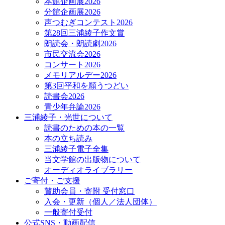
本館企画展2026
分館企画展2026
声つむぎコンテスト2026
第28回三浦綾子作文賞
朗読会・朗読劇2026
市民交流会2026
コンサート2026
メモリアルデー2026
第3回平和を願うつどい
読書会2026
青少年弁論2026
三浦綾子・光世について
読書のための本の一覧
本の立ち読み
三浦綾子電子全集
当文学館の出版物について
オーディオライブラリー
ご寄付・ご支援
賛助会員・寄附 受付窓口
入会・更新（個人／法人団体）
一般寄付受付
公式SNS・動画配信