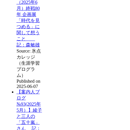
（2025年6
月）終戦80
年 企画展
「時代を見
つめる」に
関して想う
こと
記：森敏雄
Source: 氷点
カレッジ
（生涯学習
プログラ
ム）
Published on
2025-06-07
【案内人ブ
ログ
№93(2025年
5月）】綾子
と三人の
「五十嵐」
さん 記：