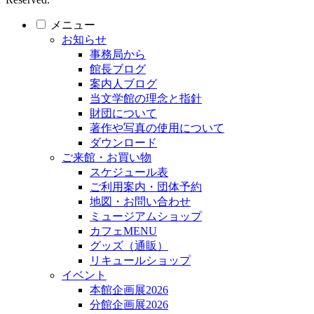
メニュー
お知らせ
事務局から
館長ブログ
案内人ブログ
当文学館の理念と指針
財団について
著作や写真の使用について
ダウンロード
ご来館・お買い物
スケジュール表
ご利用案内・団体予約
地図・お問い合わせ
ミュージアムショップ
カフェMENU
グッズ（通販）
リキュールショップ
イベント
本館企画展2026
分館企画展2026