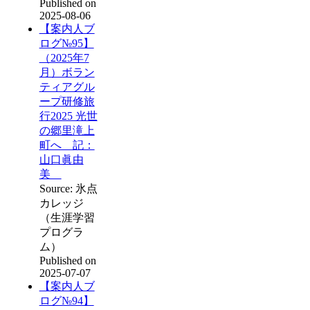
Published on
2025-08-06
【案内人ブ
ログ№95】
（2025年7
月）ボラン
ティアグル
ープ研修旅
行2025 光世
の郷里滝上
町へ 記：
山口眞由
美
Source: 氷点
カレッジ
（生涯学習
プログラ
ム）
Published on
2025-07-07
【案内人ブ
ログ№94】