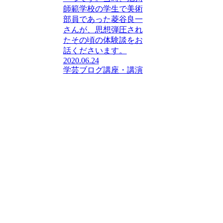
師範学校の学生で美術
部員であった菱谷良一
さんが、思想弾圧され
たその頃の体験談をお
話くださいます。
2020.06.24
学芸ブログ
講座・講演