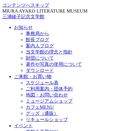
コンテンツへスキップ
MIURA AYAKO LITERATURE MUSEUM
三浦綾子記念文学館
お知らせ
事務局から
館長ブログ
案内人ブログ
当文学館の理念と指針
財団について
著作や写真の使用について
ダウンロード
ご来館・お買い物
スケジュール表
ご利用案内・団体予約
地図・お問い合わせ
ミュージアムショップ
カフェMENU
グッズ（通販）
リキュールショップ
イベント