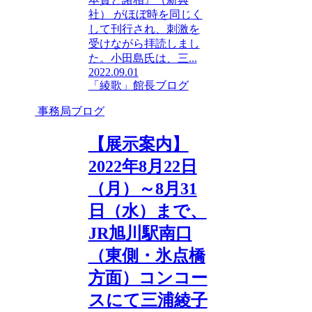
社） がほぼ時を同じく
して刊行され、刺激を
受けながら拝読しまし
た。小田島氏は、三...
2022.09.01
「綾歌」館長ブログ
事務局ブログ
【展示案内】
2022年8月22日
（月）～8月31
日（水）まで、
JR旭川駅南口
（東側・氷点橋
方面）コンコー
スにて三浦綾子