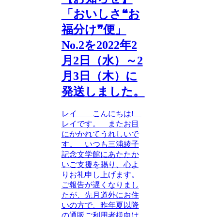
「おいしさ❝お
福分け❞便」
No.2を2022年2
月2日（水）～2
月3日（木）に
発送しました。
レイ こんにちは!
レイです。 またお目
にかかれてうれしいで
す。 いつも三浦綾子
記念文学館にあたたか
いご支援を賜り、心よ
りお礼申し上げます。
ご報告が遅くなりまし
たが、先月道外にお住
いの方で、昨年夏以降
の通販ご利用者様向け