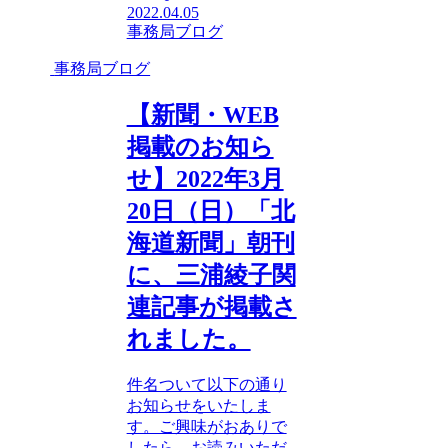
2022.04.05
事務局ブログ
事務局ブログ
【新聞・WEB
掲載のお知ら
せ】2022年3月
20日（日）「北
海道新聞」朝刊
に、三浦綾子関
連記事が掲載さ
れました。
件名ついて以下の通り
お知らせをいたしま
す。ご興味がおありで
したら、お読みいただ