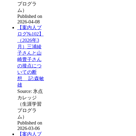
プログラ
ム）
Published on
2026-04-08
【案内人ブ
ログ№102】
（2026年3
月）三浦綾
子さんと山
崎豊子さん
の接点につ
いての断
想 記:森敏
雄
Source: 氷点
カレッジ
（生涯学習
プログラ
ム）
Published on
2026-03-06
【案内人ブ