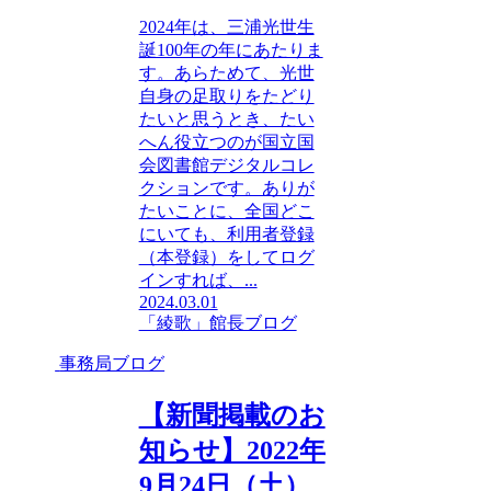
2024年は、三浦光世生
誕100年の年にあたりま
す。あらためて、光世
自身の足取りをたどり
たいと思うとき、たい
へん役立つのが国立国
会図書館デジタルコレ
クションです。ありが
たいことに、全国どこ
にいても、利用者登録
（本登録）をしてログ
インすれば、...
2024.03.01
「綾歌」館長ブログ
事務局ブログ
【新聞掲載のお
知らせ】2022年
9月24日（土）