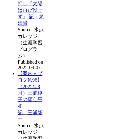
押し『太陽
は再び没せ
ず』 記：泉
清貴
Source: 氷点
カレッジ
（生涯学習
プログラ
ム）
Published on
2025-09-07
【案内人ブ
ログ№96】
（2025年8
月）三浦綾
子の願う平
和
記：三浦隆
一
Source: 氷点
カレッジ
（生涯学習