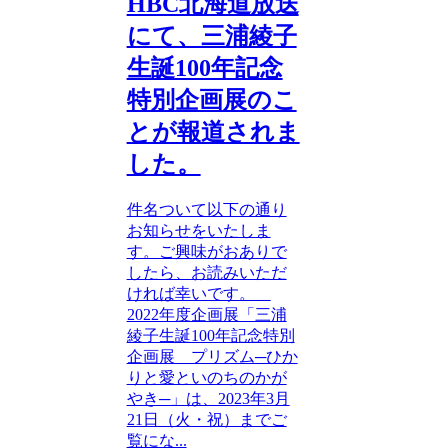
HBC北海道放送
にて、三浦綾子
生誕100年記念
特別企画展のこ
とが報道されま
した。
件名ついて以下の通り
お知らせをいたしま
す。ご興味がおありで
したら、お読みいただ
ければ幸いです。
2022年度企画展「三浦
綾子生誕100年記念特別
企画展 プリズム─ひか
りと愛といのちのかが
やき─」は、2023年3月
21日（火・祝）までご
覧にな...