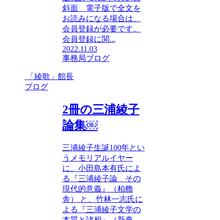
斜面 電子版で全文を
お読みになる場合は、
会員登録が必要です。
会員登録に関...
2022.11.03
事務局ブログ
「綾歌」館長
ブログ
2冊の三浦綾子
論集￼
三浦綾子生誕100年とい
うメモリアルイヤー
に、小田島本有氏によ
る『三浦綾子論 その
現代的意義』（柏艪
舎） と、竹林一志氏に
よる『三浦綾子文学の
本質と諸相』（新典