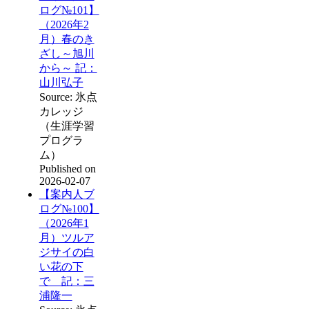
ログ№101】
（2026年2
月）春のき
ざし～旭川
から～ 記：
山川弘子
Source: 氷点
カレッジ
（生涯学習
プログラ
ム）
Published on
2026-02-07
【案内人ブ
ログ№100】
（2026年1
月）ツルア
ジサイの白
い花の下
で 記：三
浦隆一