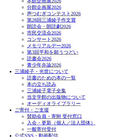
本館企画展2026
分館企画展2026
声つむぎコンテスト2026
第28回三浦綾子作文賞
朗読会・朗読劇2026
市民交流会2026
コンサート2026
メモリアルデー2026
第3回平和を願うつどい
読書会2026
青少年弁論2026
三浦綾子・光世について
読書のための本の一覧
本の立ち読み
三浦綾子電子全集
当文学館の出版物について
オーディオライブラリー
ご寄付・ご支援
賛助会員・寄附 受付窓口
入会・更新（個人／法人団体）
一般寄付受付
公式SNS・動画配信