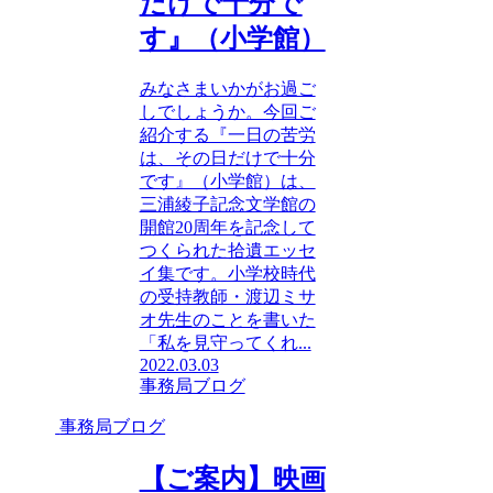
だけで十分で
す』（小学館）
みなさまいかがお過ご
しでしょうか。今回ご
紹介する『一日の苦労
は、その日だけで十分
です』（小学館）は、
三浦綾子記念文学館の
開館20周年を記念して
つくられた拾遺エッセ
イ集です。小学校時代
の受持教師・渡辺ミサ
オ先生のことを書いた
「私を見守ってくれ...
2022.03.03
事務局ブログ
事務局ブログ
【ご案内】映画