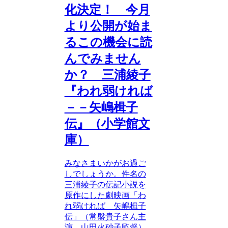
化決定！ 今月
より公開が始ま
るこの機会に読
んでみません
か？ 三浦綾子
『われ弱ければ
－－矢嶋楫子
伝』（小学館文
庫）
みなさまいかがお過ご
しでしょうか。件名の
三浦綾子の伝記小説を
原作にした劇映画「わ
れ弱ければ 矢嶋楫子
伝」（常盤貴子さん主
演、山田火砂子監督）