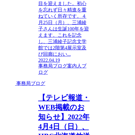
目を迎えました。初心
を忘れず日々精進を重
ねていく所存です。４
月25日（月）、三浦綾
子さんは生誕100年を迎
えます。これを記念
し、三浦綾子記念文学
館では2階第4展示室及
び回廊におい...
2022.04.19
事務局ブログ
案内人ブ
ログ
事務局ブログ
【テレビ報道・
WEB掲載のお
知らせ】2022年
4月4日（日）、