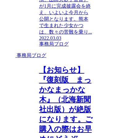
が1月に完成披露会を終
え、いよいよ今月から
公開となります。熊本
で生まれた少女かつ
は、数々の苦難を乗り...
2022.03.03
事務局ブログ
事務局ブログ
【お知らせ】
『復刻版 まっ
かなまっかな
木』（北海新聞
社出版）が絶版
になります。ご
購入の際はお早