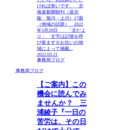
ければ幸いです。 北
海道新聞朝刊（道北
版 旭川・上川）17面
（地域の話題）、2022
年3月20日 「北だよ
り」 文字は記憶を呼
び覚ます※お住いの地
域によって掲載...
2022.03.21
事務局ブログ
事務局ブログ
【ご案内】この
機会に読んでみ
ませんか？ 三
浦綾子『一日の
苦労は、その日