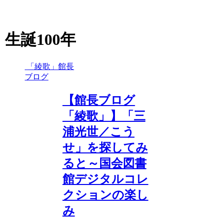
生誕100年
「綾歌」館長
ブログ
【館長ブログ
「綾歌」】「三
浦光世／こう
せ」を探してみ
ると～国会図書
館デジタルコレ
クションの楽し
み