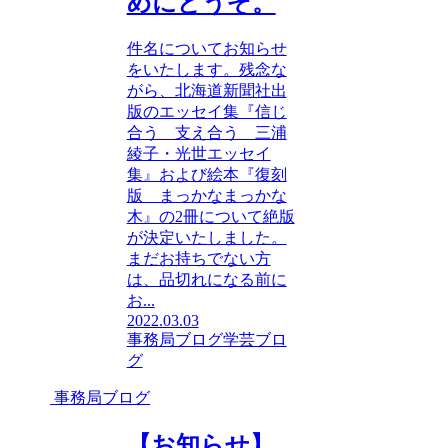
めにどうぞ。
件名についてお知らせ
をいたします。残念な
がら、北海道新聞社出
版のエッセイ集『信じ
合う 支え合う 三浦
綾子・光世エッセイ
集』および絵本『復刻
版 まっかなまっかな
木』の2冊について絶版
が決定いたしました。
まだお持ちでない方
は、品切れになる前に
お...
2022.03.03
事務局ブログ
学芸ブロ
グ
事務局ブログ
【お知らせ】