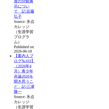
度の分館展
示につい
て 記:近藤
弘子
Source: 氷点
カレッジ
（生涯学習
プログラ
ム）
Published on
2026-06-18
【案内人ブ
ログ№103】
（2026年4
月）青少年
弁論2026を
聞き思うこ
と 記:三浦
隆一
Source: 氷点
カレッジ
（生涯学習