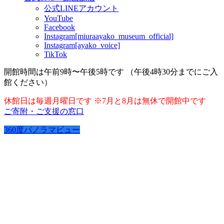
公式LINEアカウント
YouTube
Facebook
Instagram[miuraayako_museum_official]
Instagram[ayako_voice]
TikTok
開館時間は午前9時〜午後5時です （午後4時30分までにご入
館ください）
休館日は毎週月曜日です ※7月と8月は無休で開館中です
ご寄附・ご支援の窓口
360度パノラマビュー