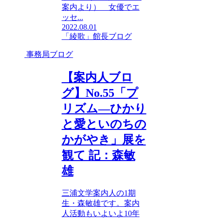
案内より） 女優でエ
ッセ...
2022.08.01
「綾歌」館長ブログ
事務局ブログ
【案内人ブロ
グ】No.55「プ
リズム―ひかり
と愛といのちの
かがやき」展を
観て 記：森敏
雄
三浦文学案内人の1期
生・森敏雄です。案内
人活動もいよいよ10年