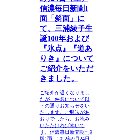
信濃毎日新聞1
面「斜面」に
て、三浦綾子生
誕100年および
『氷点』『道あ
りき』について
ご紹介をいただ
きました。
ご紹介が遅くなりまし
たが、件名について以
下の通りお知らせをい
たします。ご興味があ
おりでしたら、お読み
いただければ幸いで
す。信濃毎日新聞朝刊9
版1面、2022年9月24日