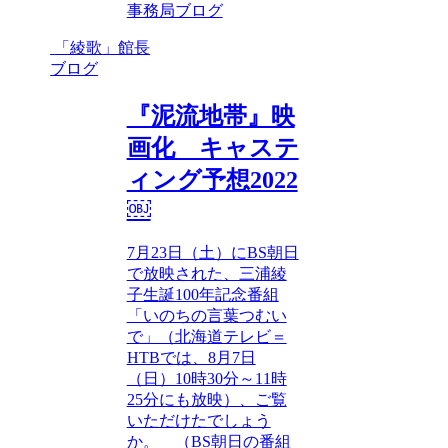
事務局ブログ
「綾歌」館長
ブログ
『泥流地帯』映
画化 キャステ
ィング予想2022
￼
7月23日（土）にBS朝日
で放映された、三浦綾
子生誕100年記念番組
「いのちの言葉つむい
で」（北海道テレビ＝
HTBでは、8月7日
（日）10時30分～11時
25分にも放映）、ご覧
いただけたでしょう
か。 （BS朝日の番組