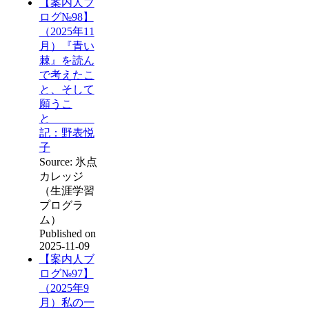
【案内人ブ
ログ№98】
（2025年11
月）『青い
棘』を読ん
で考えたこ
と、そして
願うこ
と
記：野表悦
子
Source: 氷点
カレッジ
（生涯学習
プログラ
ム）
Published on
2025-11-09
【案内人ブ
ログ№97】
（2025年9
月）私の一