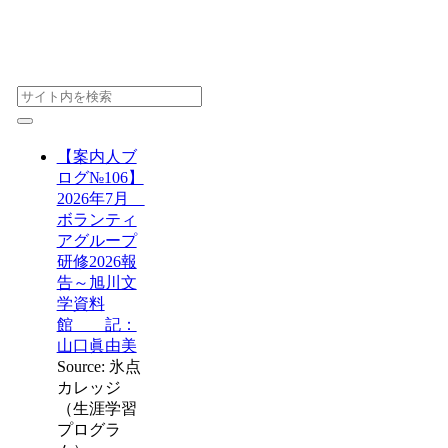
【案内人ブ
ログ№106】
2026年7月
ボランティ
アグループ
研修2026報
告～旭川文
学資料
館 記：
山口眞由美
Source: 氷点
カレッジ
（生涯学習
プログラ