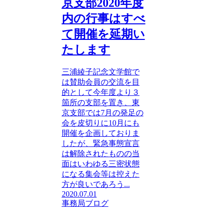
京支部2020年度
内の行事はすべ
て開催を延期い
たします
三浦綾子記念文学館で
は賛助会員の交流を目
的として今年度より３
箇所の支部を置き、東
京支部では7月の発足の
会を皮切りに10月にも
開催を企画しておりま
したが、緊急事態宣言
は解除されたものの当
面はいわゆる三密状態
になる集会等は控えた
方が良いであろう...
2020.07.01
事務局ブログ