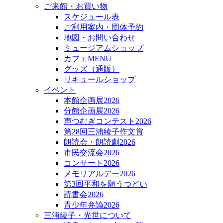
ご来館・お買い物
スケジュール表
ご利用案内・団体予約
地図・お問い合わせ
ミュージアムショップ
カフェMENU
グッズ（通販）
リキュールショップ
イベント
本館企画展2026
分館企画展2026
声つむぎコンテスト2026
第28回三浦綾子作文賞
朗読会・朗読劇2026
市民交流会2026
コンサート2026
メモリアルデー2026
第3回平和を願うつどい
読書会2026
青少年弁論2026
三浦綾子・光世について