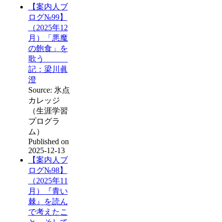
【案内人ブ
ログ№99】
（2025年12
月）「悪魔
の飽食」を
歌う
記：梁川眞
澄
Source: 氷点
カレッジ
（生涯学習
プログラ
ム）
Published on
2025-12-13
【案内人ブ
ログ№98】
（2025年11
月）『青い
棘』を読ん
で考えたこ