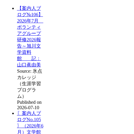
【案内人ブ
ログ№106】
2026年7月
ボランティ
アグループ
研修2026報
告～旭川文
学資料
館 記：
山口眞由美
Source: 氷点
カレッジ
（生涯学習
プログラ
ム）
Published on
2026-07-10
〖案内人ブ
ログNo.105
〗（2026年6
月）文学館