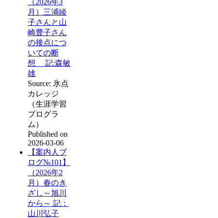
（2026年3
月）三浦綾
子さんと山
崎豊子さん
の接点につ
いての断
想 記:森敏
雄
Source: 氷点
カレッジ
（生涯学習
プログラ
ム）
Published on
2026-03-06
【案内人ブ
ログ№101】
（2026年2
月）春のき
ざし～旭川
から～ 記：
山川弘子