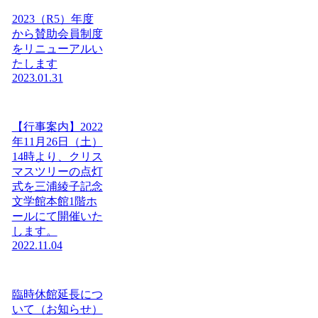
2023（R5）年度
から賛助会員制度
をリニューアルい
たします
2023.01.31
【行事案内】2022
年11月26日（土）
14時より、クリス
マスツリーの点灯
式を三浦綾子記念
文学館本館1階ホ
ールにて開催いた
します。
2022.11.04
臨時休館延長につ
いて（お知らせ）