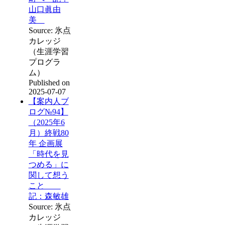
山口眞由
美
Source: 氷点
カレッジ
（生涯学習
プログラ
ム）
Published on
2025-07-07
【案内人ブ
ログ№94】
（2025年6
月）終戦80
年 企画展
「時代を見
つめる」に
関して想う
こと
記：森敏雄
Source: 氷点
カレッジ