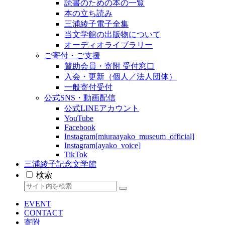
読書のための本の一覧
本の立ち読み
三浦綾子電子全集
当文学館の出版物について
オーディオライブラリー
ご寄付・ご支援
賛助会員・寄附 受付窓口
入会・更新（個人／法人団体）
一般寄付受付
公式SNS・動画配信
公式LINEアカウント
YouTube
Facebook
Instagram[miuraayako_museum_official]
Instagram[ayako_voice]
TikTok
三浦綾子記念文学館
検索
EVENT
CONTACT
寄附