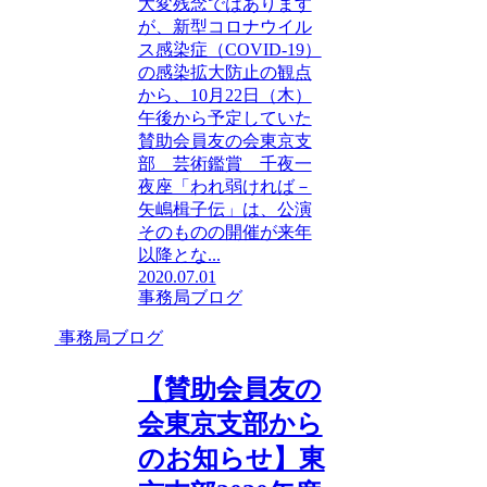
大変残念ではあります
が、新型コロナウイル
ス感染症（COVID-19）
の感染拡大防止の観点
から、10月22日（木）
午後から予定していた
賛助会員友の会東京支
部 芸術鑑賞 千夜一
夜座「われ弱ければ－
矢嶋楫子伝」は、公演
そのものの開催が来年
以降とな...
2020.07.01
事務局ブログ
事務局ブログ
【賛助会員友の
会東京支部から
のお知らせ】東