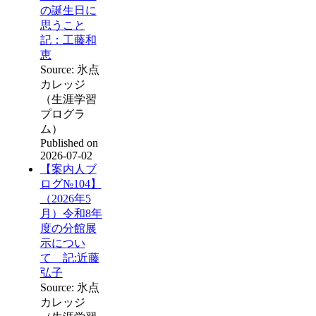
の誕生日に
思うこと
記：工藤和
恵
Source: 氷点
カレッジ
（生涯学習
プログラ
ム）
Published on
2026-07-02
【案内人ブ
ログ№104】
（2026年5
月）令和8年
度の分館展
示につい
て 記:近藤
弘子
Source: 氷点
カレッジ