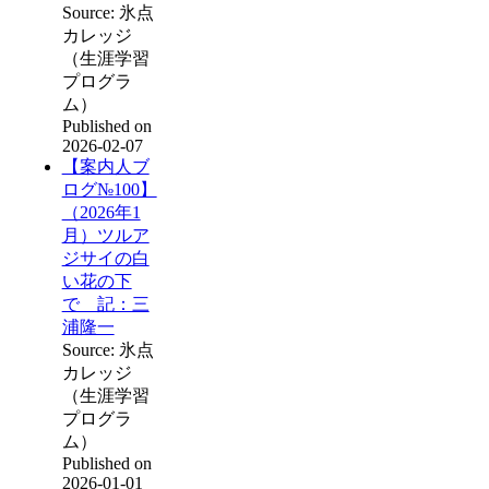
Source: 氷点
カレッジ
（生涯学習
プログラ
ム）
Published on
2026-02-07
【案内人ブ
ログ№100】
（2026年1
月）ツルア
ジサイの白
い花の下
で 記：三
浦隆一
Source: 氷点
カレッジ
（生涯学習
プログラ
ム）
Published on
2026-01-01