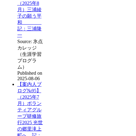
（2025年8
月）三浦綾
子の願う平
和
記：三浦隆
一
Source: 氷点
カレッジ
（生涯学習
プログラ
ム）
Published on
2025-08-06
【案内人ブ
ログ№95】
（2025年7
月）ボラン
ティアグル
ープ研修旅
行2025 光世
の郷里滝上
町へ 記：