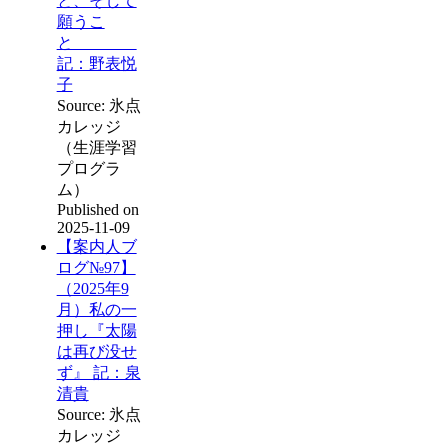
と、そして
願うこ
と
記：野表悦
子
Source: 氷点
カレッジ
（生涯学習
プログラ
ム）
Published on
2025-11-09
【案内人ブ
ログ№97】
（2025年9
月）私の一
押し『太陽
は再び没せ
ず』 記：泉
清貴
Source: 氷点
カレッジ