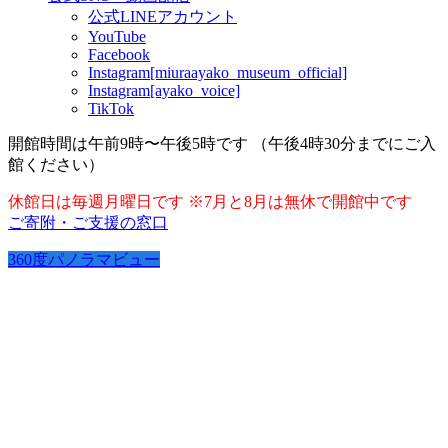
公式LINEアカウント
YouTube
Facebook
Instagram[miuraayako_museum_official]
Instagram[ayako_voice]
TikTok
開館時間は午前9時〜午後5時です （午後4時30分までにご入
館ください）
休館日は毎週月曜日です ※7月と8月は無休で開館中です
ご寄附・ご支援の窓口
360度パノラマビュー