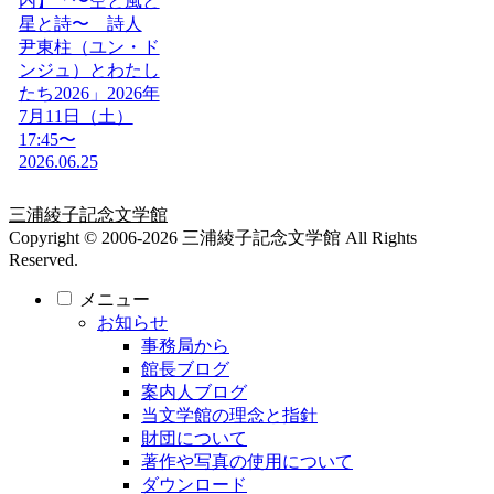
内】「〜空と風と
星と詩〜 詩人
尹東柱（ユン・ド
ンジュ）とわたし
たち2026」2026年
7月11日（土）
17:45〜
2026.06.25
三浦綾子記念文学館
Copyright © 2006-2026 三浦綾子記念文学館 All Rights
Reserved.
メニュー
お知らせ
事務局から
館長ブログ
案内人ブログ
当文学館の理念と指針
財団について
著作や写真の使用について
ダウンロード