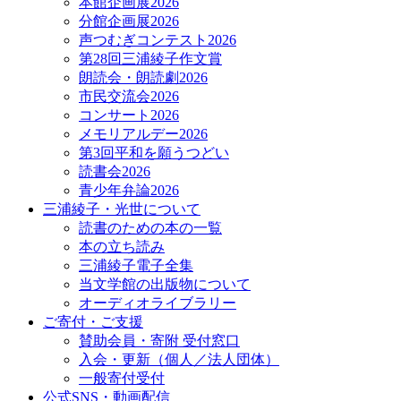
本館企画展2026
分館企画展2026
声つむぎコンテスト2026
第28回三浦綾子作文賞
朗読会・朗読劇2026
市民交流会2026
コンサート2026
メモリアルデー2026
第3回平和を願うつどい
読書会2026
青少年弁論2026
三浦綾子・光世について
読書のための本の一覧
本の立ち読み
三浦綾子電子全集
当文学館の出版物について
オーディオライブラリー
ご寄付・ご支援
賛助会員・寄附 受付窓口
入会・更新（個人／法人団体）
一般寄付受付
公式SNS・動画配信