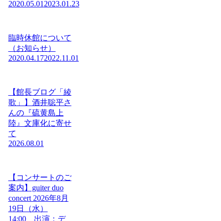
2020.05.01
2023.01.23
臨時休館について
（お知らせ）
2020.04.17
2022.11.01
【館長ブログ「綾
歌」】酒井聡平さ
んの『硫黄島上
陸』文庫化に寄せ
て
2026.08.01
【コンサートのご
案内】guiter duo
concert 2026年8月
19日（水）
14:00 出演：デ