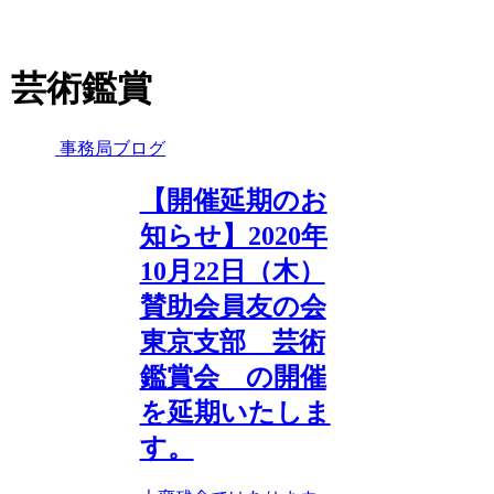
芸術鑑賞
事務局ブログ
【開催延期のお
知らせ】2020年
10月22日（木）
賛助会員友の会
東京支部 芸術
鑑賞会 の開催
を延期いたしま
す。