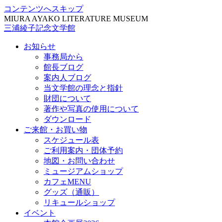
コンテンツへスキップ
MIURA AYAKO LITERATURE MUSEUM
三浦綾子記念文学館
お知らせ
事務局から
館長ブログ
案内人ブログ
当文学館の理念と指針
財団について
著作や写真の使用について
ダウンロード
ご来館・お買い物
スケジュール表
ご利用案内・団体予約
地図・お問い合わせ
ミュージアムショップ
カフェMENU
グッズ（通販）
リキュールショップ
イベント