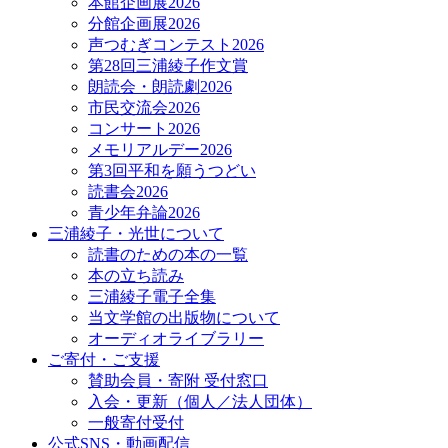
本館企画展2026
分館企画展2026
声つむぎコンテスト2026
第28回三浦綾子作文賞
朗読会・朗読劇2026
市民交流会2026
コンサート2026
メモリアルデー2026
第3回平和を願うつどい
読書会2026
青少年弁論2026
三浦綾子・光世について
読書のための本の一覧
本の立ち読み
三浦綾子電子全集
当文学館の出版物について
オーディオライブラリー
ご寄付・ご支援
賛助会員・寄附 受付窓口
入会・更新（個人／法人団体）
一般寄付受付
公式SNS・動画配信