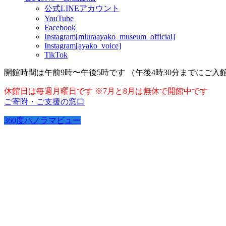
公式LINEアカウント
YouTube
Facebook
Instagram[miuraayako_museum_official]
Instagram[ayako_voice]
TikTok
開館時間は午前9時〜午後5時です （午後4時30分までにご入
休館日は毎週月曜日です ※7月と8月は無休で開館中です
ご寄附・ご支援の窓口
360度パノラマビュー