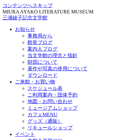
コンテンツへスキップ
MIURA AYAKO LITERATURE MUSEUM
三浦綾子記念文学館
お知らせ
事務局から
館長ブログ
案内人ブログ
当文学館の理念と指針
財団について
著作や写真の使用について
ダウンロード
ご来館・お買い物
スケジュール表
ご利用案内・団体予約
地図・お問い合わせ
ミュージアムショップ
カフェMENU
グッズ（通販）
リキュールショップ
イベント