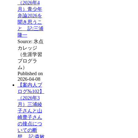
（2026年4
月）青少年
弁論2026を
聞き思うこ
と 記:三浦
隆一
Source: 氷点
カレッジ
（生涯学習
プログラ
ム）
Published on
2026-04-08
【案内人ブ
ログ№102】
（2026年3
月）三浦綾
子さんと山
崎豊子さん
の接点につ
いての断
想 記:森敏