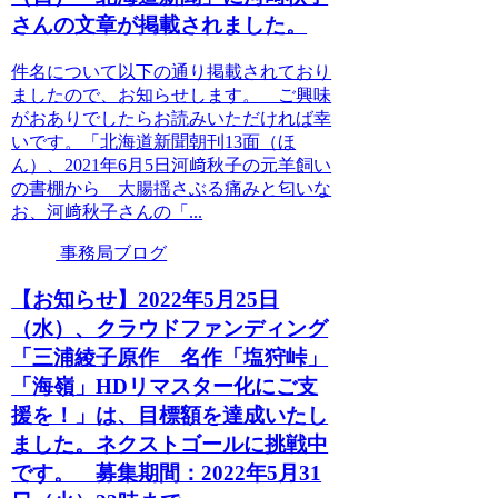
さんの文章が掲載されました。
件名について以下の通り掲載されており
ましたので、お知らせします。 ご興味
がおありでしたらお読みいただければ幸
いです。「北海道新聞朝刊13面（ほ
ん）、2021年6月5日河﨑秋子の元羊飼い
の書棚から 大腸揺さぶる痛みと匂いな
お、河﨑秋子さんの「...
事務局ブログ
【お知らせ】2022年5月25日
（水）、クラウドファンディング
「三浦綾子原作 名作「塩狩峠」
「海嶺」HDリマスター化にご支
援を！」は、目標額を達成いたし
ました。ネクストゴールに挑戦中
です。 募集期間：2022年5月31