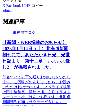
シェアする
X
Facebook
LINE
コピー
admin
関連記事
事務局ブログ
【新聞・WEB掲載のお知らせ】
2023年1月14日（土）北海道新聞
朝刊にて、あたたかき日光－光世
日記より 第十ニ章 いよいよ愛
し2 が掲載されました。
件名ついて以下の通りお知らせをいたし
ます。ご興味がおありでしたら、お読み
いただければ幸いです。ノベライズ執筆
は田中綾館長、挿絵は旭川在住イラスト
レーター・小川けんいち氏です。北海道
新聞朝刊19面（サタデーどうしん）、