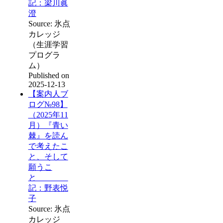
記：梁川眞
澄
Source: 氷点
カレッジ
（生涯学習
プログラ
ム）
Published on
2025-12-13
【案内人ブ
ログ№98】
（2025年11
月）『青い
棘』を読ん
で考えたこ
と、そして
願うこ
と
記：野表悦
子
Source: 氷点
カレッジ