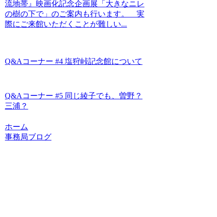
流地帯』映画化記念企画展「大きなニレ
の樹の下で」のご案内も行います。 実
際にご来館いただくことが難しい...
Q&Aコーナー #4 塩狩峠記念館について
Q&Aコーナー #5 同じ綾子でも、曽野？
三浦？
ホーム
事務局ブログ