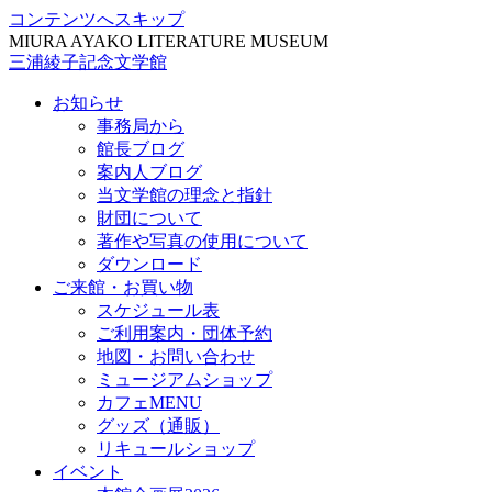
コンテンツへスキップ
MIURA AYAKO LITERATURE MUSEUM
三浦綾子記念文学館
お知らせ
事務局から
館長ブログ
案内人ブログ
当文学館の理念と指針
財団について
著作や写真の使用について
ダウンロード
ご来館・お買い物
スケジュール表
ご利用案内・団体予約
地図・お問い合わせ
ミュージアムショップ
カフェMENU
グッズ（通販）
リキュールショップ
イベント