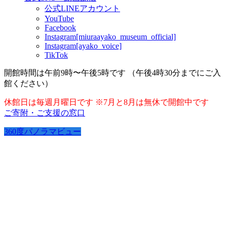
公式LINEアカウント
YouTube
Facebook
Instagram[miuraayako_museum_official]
Instagram[ayako_voice]
TikTok
開館時間は午前9時〜午後5時です （午後4時30分までにご入
館ください）
休館日は毎週月曜日です ※7月と8月は無休で開館中です
ご寄附・ご支援の窓口
360度パノラマビュー