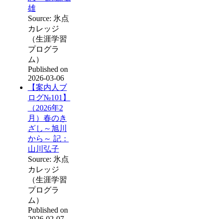
雄
Source: 氷点
カレッジ
（生涯学習
プログラ
ム）
Published on
2026-03-06
【案内人ブ
ログ№101】
（2026年2
月）春のき
ざし～旭川
から～ 記：
山川弘子
Source: 氷点
カレッジ
（生涯学習
プログラ
ム）
Published on
2026-02-07