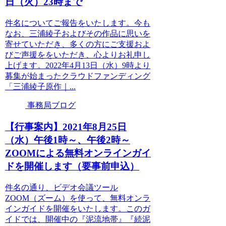
日（火）23時まで
件名についてご報告をいたします。今も
なお、三浦綾子およびその作品に思いを
寄せていただき、多くの方にご支援およ
びご声援ををいただき、心よりお礼申し
上げます。2022年4月13日（水）9時より
募集が始まったクラウドファンディング
「三浦綾子原作｜...
事務局ブログ
【行事案内】2021年8月25日
（水）午後1時～、午後2時～
ZOOMによる無料オンラインガイ
ドを開催します（要事前申込）
件名の通り、ビデオ会議ツール
ZOOM（ズーム）を使って、無料オンラ
インガイドを開催をいたします。このガ
イドでは、開催中の『泥流地帯』『続泥