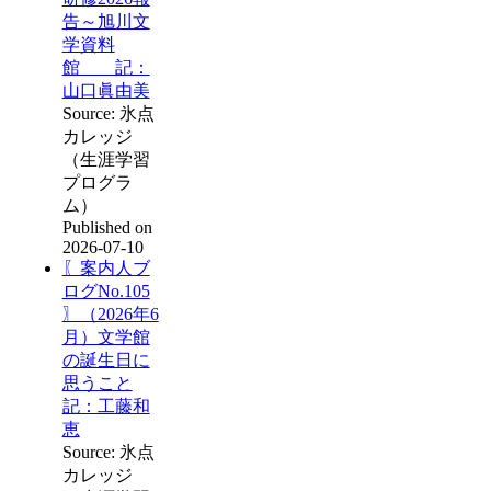
告～旭川文
学資料
館 記：
山口眞由美
Source: 氷点
カレッジ
（生涯学習
プログラ
ム）
Published on
2026-07-10
〖案内人ブ
ログNo.105
〗（2026年6
月）文学館
の誕生日に
思うこと
記：工藤和
恵
Source: 氷点
カレッジ