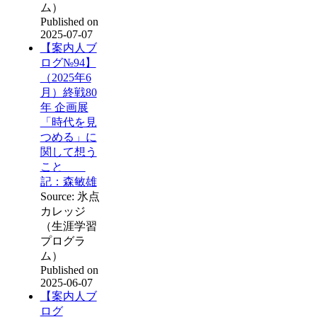
ム）
Published on
2025-07-07
【案内人ブ
ログ№94】
（2025年6
月）終戦80
年 企画展
「時代を見
つめる」に
関して想う
こと
記：森敏雄
Source: 氷点
カレッジ
（生涯学習
プログラ
ム）
Published on
2025-06-07
【案内人ブ
ログ