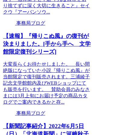
り捨てずに深く大切に生きること』セイ
クウ『アーバンソウ...
事務局ブログ
【速報】『帰りこぬ風』の復刊が
決まりました。[手から手へ 文学
館限定復刊シリーズ]
大変長らくお待たせしました。 長い間
絶版になっていた小説『帰りこぬ風』が
当館限定で復刊販売されます。三浦綾子
記念文学館館内及びWEBショップにて
も販売を行います。 賛助会員のみなさ
まには3月上旬にお届け予定の商品カタ
ログでご案内できるかと存...
事務局ブログ
【新聞記事紹介】2022年6月5日
（日）「北海道新聞」に河﨑秋子