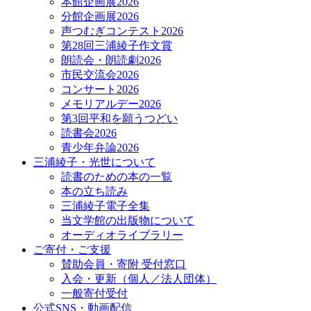
本館企画展2026
分館企画展2026
声つむぎコンテスト2026
第28回三浦綾子作文賞
朗読会・朗読劇2026
市民交流会2026
コンサート2026
メモリアルデー2026
第3回平和を願うつどい
読書会2026
青少年弁論2026
三浦綾子・光世について
読書のための本の一覧
本の立ち読み
三浦綾子電子全集
当文学館の出版物について
オーディオライブラリー
ご寄付・ご支援
賛助会員・寄附 受付窓口
入会・更新（個人／法人団体）
一般寄付受付
公式SNS・動画配信