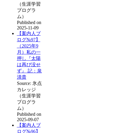
（生涯学習
プログラ
ム）
Published on
2025-11-09
【案内人ブ
ログ№97】
（2025年9
月）私の一
押し『太陽
は再び没せ
ず』 記：泉
清貴
Source: 氷点
カレッジ
（生涯学習
プログラ
ム）
Published on
2025-09-07
【案内人ブ
ログ№96】