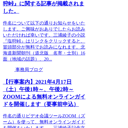
狩峠』に関する記事が掲載されま
した。
件名について以下の通りお知らせをいた
します。ご興味がおありでしたらお読み
いただければ幸いです。三浦綾子の小説
『塩狩峠』はリンクをクリックすると、
冒頭部分が無料でお読みになれます。北
海道新聞朝刊（道北版 名寄・士別）16
面（地域の話題）、20...
事務局ブログ
【行事案内】2021年4月17日
（土）午後1時～、午後2時～
ZOOMによる無料オンラインガイ
ドを開催します（要事前申込）
件名の通りビデオ会議ツールZOOM（ズ
ーム）を使って、無料オンラインガイド
を開催をいたします。 三浦綾子記念文