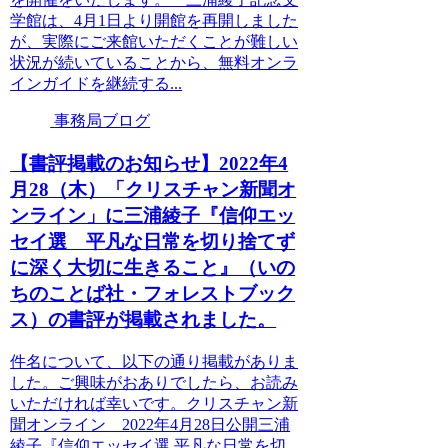
学館は、4月1日より開館を再開しました
が、実際にご来館いただくことが難しい
状況が続いていることから、無料オンラ
インガイドを継続する...
事務局ブログ
【書評掲載のお知らせ】2022年4
月28（木）「クリスチャン新聞オ
ンライン」に三浦綾子『信仰エッ
セイ選 平凡な日常を切り捨てず
に深く大切に生きること』（いの
ちのことば社・フォレストブック
ス）の書評が掲載されました。
件名について、以下の通り掲載がありま
した。ご興味がおありでしたら、お読み
いただければ幸いです。クリスチャン新
聞オンライン 2022年4月28日公開三浦
綾子『信仰エッセイ選 平凡な日常を切