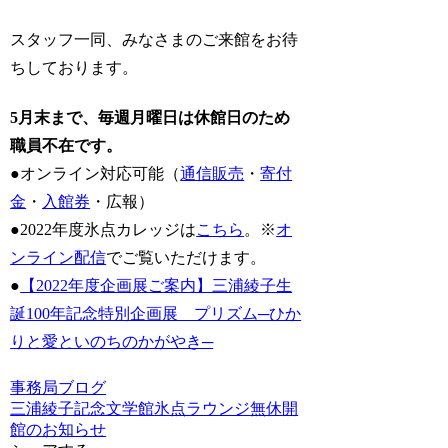
スタッフ一同、みなさまのご来館をお待
ちしております。
5月末まで、
毎週月曜日は休館日のため
職員不在です。
●オンライン対応可能（
通信販売
・
寄付
金
・
入館券
・広報）
●2022年度氷点カレッジは
こちら
。※
オ
ンライン配信
でご覧いただけます。
●
【2022年度企画展ご案内】三浦綾子生
誕100年記念特別企画展 プリズム─ひか
りと愛といのちのかがやき─
事務局ブログ
三浦綾子記念文学館
氷点ラウンジ
無休
開
館のお知らせ