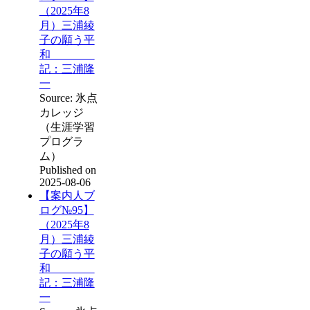
（2025年8
月）三浦綾
子の願う平
和
記：三浦隆
一
Source: 氷点
カレッジ
（生涯学習
プログラ
ム）
Published on
2025-08-06
【案内人ブ
ログ№95】
（2025年8
月）三浦綾
子の願う平
和
記：三浦隆
一