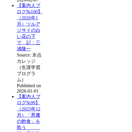
【案内人ブ
ログ№100】
（2026年1
月）ツルア
ジサイの白
い花の下
で 記：三
浦隆一
Source: 氷点
カレッジ
（生涯学習
プログラ
ム）
Published on
2026-01-01
【案内人ブ
ログ№99】
（2025年12
月）「悪魔
の飽食」を
歌う