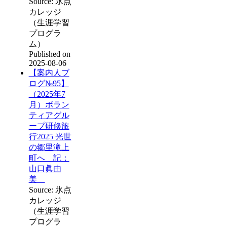
Source: 氷点
カレッジ
（生涯学習
プログラ
ム）
Published on
2025-08-06
【案内人ブ
ログ№95】
（2025年7
月）ボラン
ティアグル
ープ研修旅
行2025 光世
の郷里滝上
町へ 記：
山口眞由
美
Source: 氷点
カレッジ
（生涯学習
プログラ