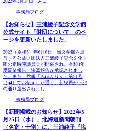
2023年1月14日 あ...
事務局ブログ
【お知らせ】三浦綾子記念文学館
公式サイト「財団について」のペ
ージを更新いたしました。
2023（令和5）年6月8日、当文学館を運
営する公益財団法人三浦綾子記念文化財
団の定時評議員会が開催され、令和4年
度事業報告、決算報告が承認されまし
た。また、館報「みほんりん」第51号
（p4）でお伝えした通り、新役員が下記
の通り選出されまし...
事務局ブログ
【新聞掲載のお知らせ】2022年5
月25日（水）、北海道新聞朝刊
（名寄・士別）に、三浦綾子『塩