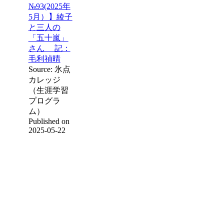
№93(2025年
5月）】綾子
と三人の
「五十嵐」
さん 記：
毛利禎晴
Source: 氷点
カレッジ
（生涯学習
プログラ
ム）
Published on
2025-05-22