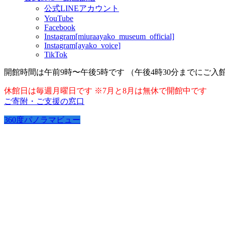
公式LINEアカウント
YouTube
Facebook
Instagram[miuraayako_museum_official]
Instagram[ayako_voice]
TikTok
開館時間は午前9時〜午後5時です （午後4時30分までにご入
休館日は毎週月曜日です ※7月と8月は無休で開館中です
ご寄附・ご支援の窓口
360度パノラマビュー