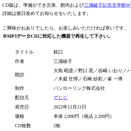
CD版は、準備ができ次第、館内および
三浦綾子記念文学館W
詳細は後日改めてお知らせをいたします。
ご興味がおありでしたら、お楽しみいただければ幸いです。
※MP3データCDに対応した機器で再生して下さい。
タイトル
銃口
作者
三浦綾子
大島 昭彦／野口 晃／谷嶋 いおり／
朗読
／木庭 壮惇／石崎 紗彩／峯 一博
制作
パンローリング株式会社
配信元
でじじ
発売日
2022年12月21日
価格
本体 2,000円（税込 2,200円）
CD枚数
2枚