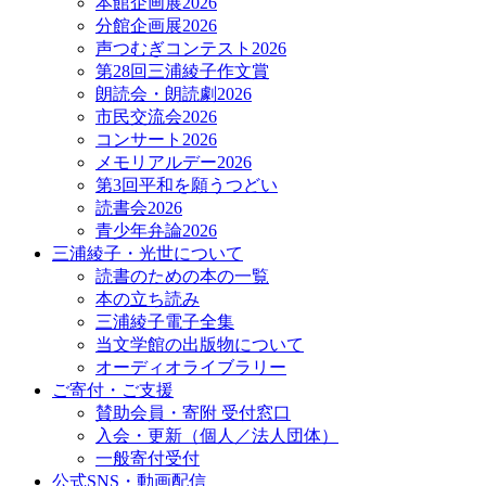
本館企画展2026
分館企画展2026
声つむぎコンテスト2026
第28回三浦綾子作文賞
朗読会・朗読劇2026
市民交流会2026
コンサート2026
メモリアルデー2026
第3回平和を願うつどい
読書会2026
青少年弁論2026
三浦綾子・光世について
読書のための本の一覧
本の立ち読み
三浦綾子電子全集
当文学館の出版物について
オーディオライブラリー
ご寄付・ご支援
賛助会員・寄附 受付窓口
入会・更新（個人／法人団体）
一般寄付受付
公式SNS・動画配信