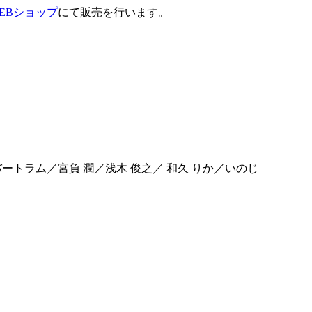
EBショップ
にて販売を行います。
バートラム／宮負 潤／浅木 俊之／ 和久 りか／いのじ