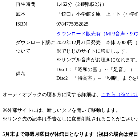
再生時間
1,462分（24時間22分）
底本
『銃口』小学館文庫 上・下（小学
ISBN
9784775952825
ダウンロード販売有（MP3音声・90
ダウンロード版に
2022年12月21日発売 本体 2,000円（
ついて
※でじじのサイトに移動します。
※サンプル音声がお聴きになれます
Disc1：「昭和の雪 」～「足音」
備考
Disc2 「特高室」～「明暗」まで
オーディオブックの聴き方に関する詳細は、
こちら（※でじ
※外部サイトには、新しいタブを開いて移動します。
※リンク先の記事は予告なしに変更削除されることがござい
5月末まで毎週月曜日が休館日となります（祝日の場合は翌