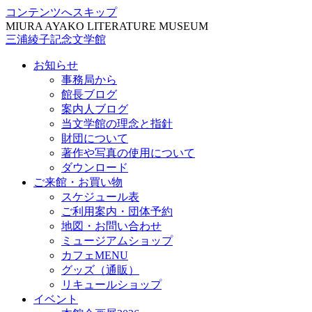
コンテンツへスキップ
MIURA AYAKO LITERATURE MUSEUM
三浦綾子記念文学館
お知らせ
事務局から
館長ブログ
案内人ブログ
当文学館の理念と指針
財団について
著作や写真の使用について
ダウンロード
ご来館・お買い物
スケジュール表
ご利用案内・団体予約
地図・お問い合わせ
ミュージアムショップ
カフェMENU
グッズ（通販）
リキュールショップ
イベント