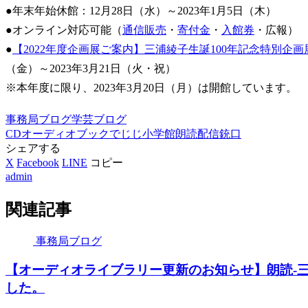
●年末年始休館：12月28日（水）～2023年1月5日（木）
●オンライン対応可能（
通信販売
・
寄付金
・
入館券
・広報）
●
【2022年度企画展ご案内】三浦綾子生誕100年記念特別企
（金）～2023年3月21日（火・祝）
※本年度に限り、2023年3月20日（月）は開館しています。
事務局ブログ
学芸ブログ
CD
オーディオブック
でじじ
小学館
朗読
配信
銃口
シェアする
X
Facebook
LINE
コピー
admin
関連記事
事務局ブログ
【オーディオライブラリー更新のお知らせ】朗読-三浦
した。