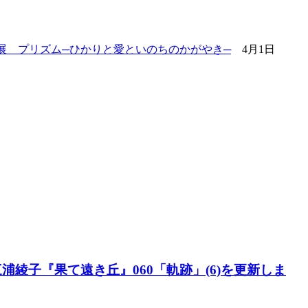
画展 プリズム─ひかりと愛といのちのかがやき─
4月1日
綾子『果て遠き丘』060「軌跡」(6)を更新しま