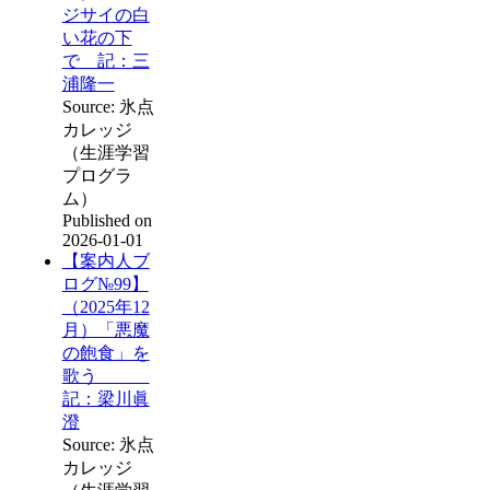
ジサイの白
い花の下
で 記：三
浦隆一
Source: 氷点
カレッジ
（生涯学習
プログラ
ム）
Published on
2026-01-01
【案内人ブ
ログ№99】
（2025年12
月）「悪魔
の飽食」を
歌う
記：梁川眞
澄
Source: 氷点
カレッジ