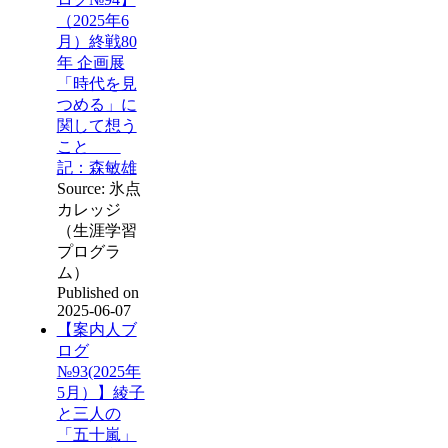
（2025年6
月）終戦80
年 企画展
「時代を見
つめる」に
関して想う
こと
記：森敏雄
Source: 氷点
カレッジ
（生涯学習
プログラ
ム）
Published on
2025-06-07
【案内人ブ
ログ
№93(2025年
5月）】綾子
と三人の
「五十嵐」