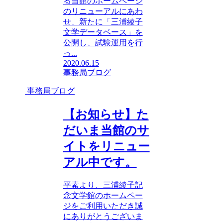
る当館のホームページ
のリニューアルにあわ
せ、新たに「三浦綾子
文学データベース」を
公開し、試験運用を行
っ...
2020.06.15
事務局ブログ
事務局ブログ
【お知らせ】た
だいま当館のサ
イトをリニュー
アル中です。
平素より、三浦綾子記
念文学館のホームペー
ジをご利用いただき誠
にありがとうございま