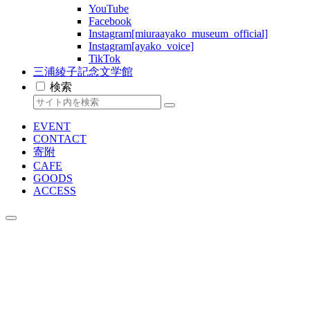
YouTube
Facebook
Instagram[miuraayako_museum_official]
Instagram[ayako_voice]
TikTok
三浦綾子記念文学館
検索
EVENT
CONTACT
寄附
CAFE
GOODS
ACCESS