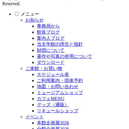
Reserved.
メニュー
お知らせ
事務局から
館長ブログ
案内人ブログ
当文学館の理念と指針
財団について
著作や写真の使用について
ダウンロード
ご来館・お買い物
スケジュール表
ご利用案内・団体予約
地図・お問い合わせ
ミュージアムショップ
カフェMENU
グッズ（通販）
リキュールショップ
イベント
本館企画展2026
分館企画展2026