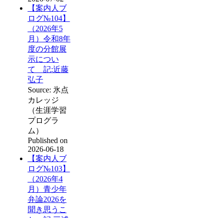
【案内人ブ
ログ№104】
（2026年5
月）令和8年
度の分館展
示につい
て 記:近藤
弘子
Source: 氷点
カレッジ
（生涯学習
プログラ
ム）
Published on
2026-06-18
【案内人ブ
ログ№103】
（2026年4
月）青少年
弁論2026を
聞き思うこ