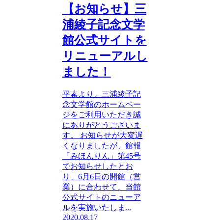
【お知らせ】三
浦綾子記念文学
館公式サイトを
リニューアルし
ました！
平素より、三浦綾子記
念文学館のホームペー
ジをご利用いただき誠
にありがとうございま
す。 お知らせが大変遅
くなりましたが、館報
「みほんりん」第45号
でお知らせしたとお
り、6月6日の開館（営
業）に合わせて、当館
公式サイトのニューア
ルを実施いたしま...
2020.08.17