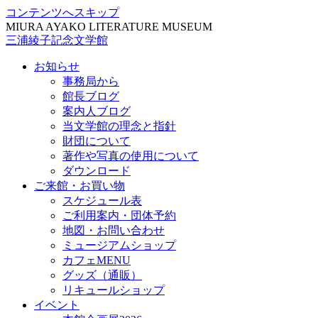
コンテンツへスキップ
MIURA AYAKO LITERATURE MUSEUM
三浦綾子記念文学館
お知らせ
事務局から
館長ブログ
案内人ブログ
当文学館の理念と指針
財団について
著作や写真の使用について
ダウンロード
ご来館・お買い物
スケジュール表
ご利用案内・団体予約
地図・お問い合わせ
ミュージアムショップ
カフェMENU
グッズ（通販）
リキュールショップ
イベント