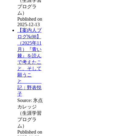
（生涯学習
プログラ
ム）
Published on
2025-12-13
【案内人ブ
ログ№98】
（2025年11
月）『青い
棘』を読ん
で考えたこ
と、そして
願うこ
と
記：野表悦
子
Source: 氷点
カレッジ
（生涯学習
プログラ
ム）
Published on