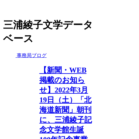
三浦綾子文学データ
ベース
事務局ブログ
【新聞・WEB
掲載のお知ら
せ】2022年3月
19日（土）「北
海道新聞」朝刊
に、三浦綾子記
念文学館生誕