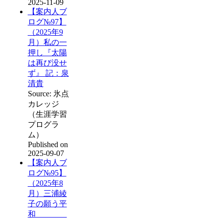
2025-11-09
【案内人ブ
ログ№97】
（2025年9
月）私の一
押し『太陽
は再び没せ
ず』 記：泉
清貴
Source: 氷点
カレッジ
（生涯学習
プログラ
ム）
Published on
2025-09-07
【案内人ブ
ログ№95】
（2025年8
月）三浦綾
子の願う平
和