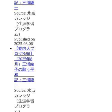
記：三浦隆
一
Source: 氷点
カレッジ
（生涯学習
プログラ
ム）
Published on
2025-08-06
【案内人ブ
ログ№96】
（2025年8
月）三浦綾
子の願う平
和
記：三浦隆
一
Source: 氷点
カレッジ
（生涯学習
プログラ
ム）