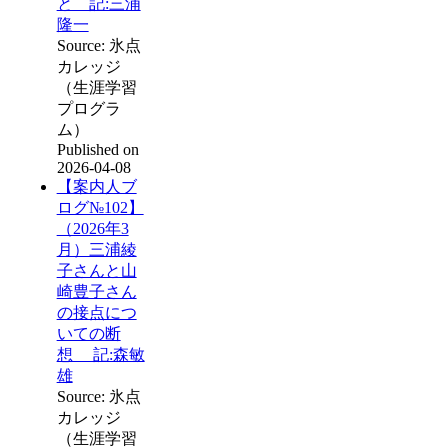
と 記:三浦
隆一
Source: 氷点
カレッジ
（生涯学習
プログラ
ム）
Published on
2026-04-08
【案内人ブ
ログ№102】
（2026年3
月）三浦綾
子さんと山
崎豊子さん
の接点につ
いての断
想 記:森敏
雄
Source: 氷点
カレッジ
（生涯学習