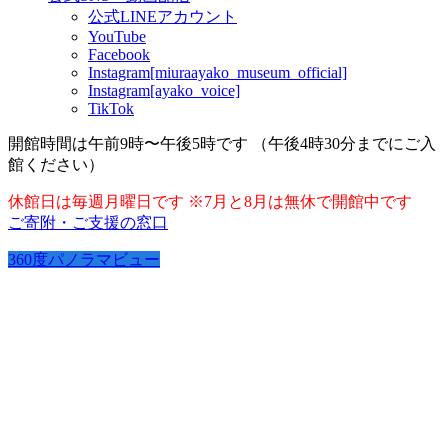
公式LINEアカウント
YouTube
Facebook
Instagram[miuraayako_museum_official]
Instagram[ayako_voice]
TikTok
開館時間は午前9時〜午後5時です （午後4時30分までにご入
館ください）
休館日は毎週月曜日です ※7月と8月は無休で開館中です
ご寄附・ご支援の窓口
360度パノラマビュー