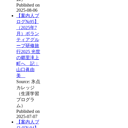
Published on
2025-08-06
【案内人ブ
ログ№95】
（2025年7
月）ボラン
ティアグル
ープ研修旅
行2025 光世
の郷里滝上
町へ 記：
山口眞由
美
Source: 氷点
カレッジ
（生涯学習
プログラ
ム）
Published on
2025-07-07
【案内人ブ
ログ№94】