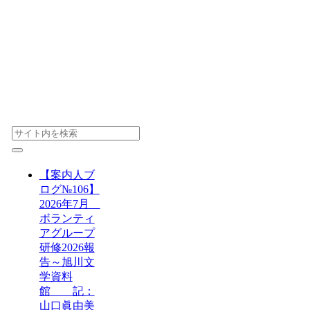
【案内人ブ
ログ№106】
2026年7月
ボランティ
アグループ
研修2026報
告～旭川文
学資料
館 記：
山口眞由美