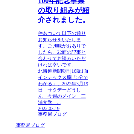
100年記念事業
の取り組みが紹
介されました。
件名ついて以下の通り
お知らせをいたしま
す。ご興味がおありで
したら、22面の記事と
合わせてお読みいただ
ければ幸いです。
北海道新聞朝刊16版1面
インデックス欄「5分で
わかる」、2022年3月19
日 サタデーどうし
ん 今週のメイン 三
浦文学 ...
2022.03.19
事務局ブログ
事務局ブログ