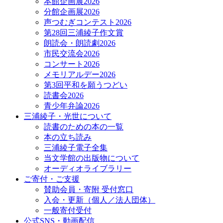
本館企画展2026
分館企画展2026
声つむぎコンテスト2026
第28回三浦綾子作文賞
朗読会・朗読劇2026
市民交流会2026
コンサート2026
メモリアルデー2026
第3回平和を願うつどい
読書会2026
青少年弁論2026
三浦綾子・光世について
読書のための本の一覧
本の立ち読み
三浦綾子電子全集
当文学館の出版物について
オーディオライブラリー
ご寄付・ご支援
賛助会員・寄附 受付窓口
入会・更新（個人／法人団体）
一般寄付受付
公式SNS・動画配信