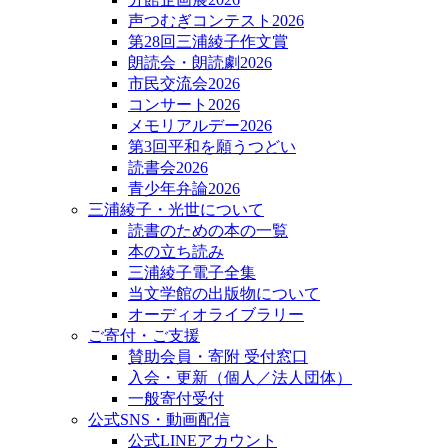
声つむぎコンテスト2026
第28回三浦綾子作文賞
朗読会・朗読劇2026
市民交流会2026
コンサート2026
メモリアルデー2026
第3回平和を願うつどい
読書会2026
青少年弁論2026
三浦綾子・光世について
読書のための本の一覧
本の立ち読み
三浦綾子電子全集
当文学館の出版物について
オーディオライブラリー
ご寄付・ご支援
賛助会員・寄附 受付窓口
入会・更新（個人／法人団体）
一般寄付受付
公式SNS・動画配信
公式LINEアカウント