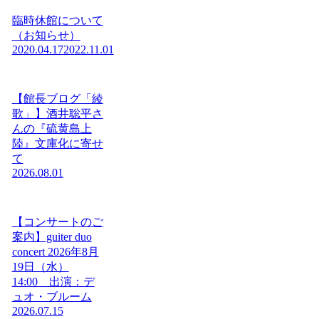
臨時休館について
（お知らせ）
2020.04.17
2022.11.01
【館長ブログ「綾
歌」】酒井聡平さ
んの『硫黄島上
陸』文庫化に寄せ
て
2026.08.01
【コンサートのご
案内】guiter duo
concert 2026年8月
19日（水）
14:00 出演：デ
ュオ・ブルーム
2026.07.15