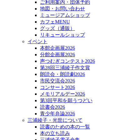
ご利用案内・団体予約
地図・お問い合わせ
ミュージアムショップ
カフェMENU
グッズ（通販）
リキュールショップ
イベント
本館企画展2026
分館企画展2026
声つむぎコンテスト2026
第28回三浦綾子作文賞
朗読会・朗読劇2026
市民交流会2026
コンサート2026
メモリアルデー2026
第3回平和を願うつどい
読書会2026
青少年弁論2026
三浦綾子・光世について
読書のための本の一覧
本の立ち読み
三浦綾子電子全集