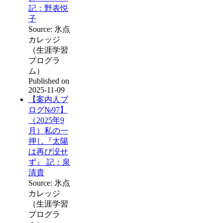
記：野表悦
子
Source: 氷点
カレッジ
（生涯学習
プログラ
ム）
Published on
2025-11-09
【案内人ブ
ログ№97】
（2025年9
月）私の一
押し『太陽
は再び没せ
ず』 記：泉
清貴
Source: 氷点
カレッジ
（生涯学習
プログラ