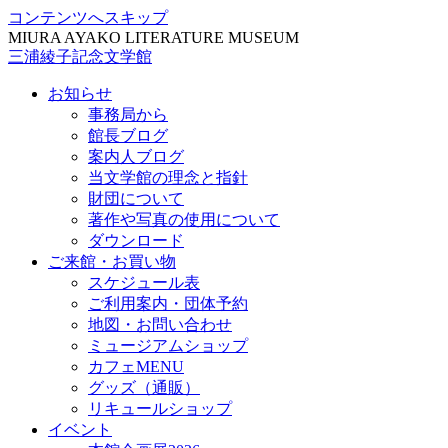
コンテンツへスキップ
MIURA AYAKO LITERATURE MUSEUM
三浦綾子記念文学館
お知らせ
事務局から
館長ブログ
案内人ブログ
当文学館の理念と指針
財団について
著作や写真の使用について
ダウンロード
ご来館・お買い物
スケジュール表
ご利用案内・団体予約
地図・お問い合わせ
ミュージアムショップ
カフェMENU
グッズ（通販）
リキュールショップ
イベント