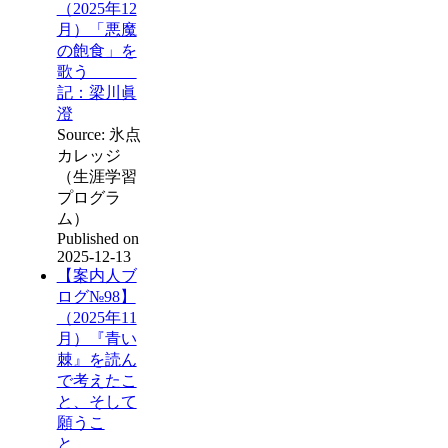
（2025年12
月）「悪魔
の飽食」を
歌う
記：梁川眞
澄
Source: 氷点
カレッジ
（生涯学習
プログラ
ム）
Published on
2025-12-13
【案内人ブ
ログ№98】
（2025年11
月）『青い
棘』を読ん
で考えたこ
と、そして
願うこ
と