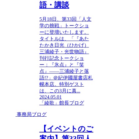
語・講談
5月18日、第33回「人文
学の挑戦」トークショ
ーに登壇いたします。
タイトルは、「『あた
たかき日光（ひかげ）
三浦綾子・光世物語』
刊行記念トークショ
ー：『氷点』と『笑
点』――三浦綾子と落
語!?」＠紀伊國屋書店札
幌本店。特別ゲスト
は、この3月に真...
2024.05.01
「綾歌」館長ブログ
事務局ブログ
【イベントのご
案内】第33回人