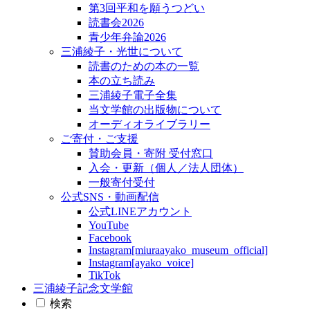
第3回平和を願うつどい
読書会2026
青少年弁論2026
三浦綾子・光世について
読書のための本の一覧
本の立ち読み
三浦綾子電子全集
当文学館の出版物について
オーディオライブラリー
ご寄付・ご支援
賛助会員・寄附 受付窓口
入会・更新（個人／法人団体）
一般寄付受付
公式SNS・動画配信
公式LINEアカウント
YouTube
Facebook
Instagram[miuraayako_museum_official]
Instagram[ayako_voice]
TikTok
三浦綾子記念文学館
検索