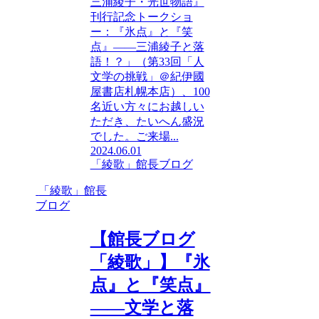
三浦綾子・光世物語』
刊行記念トークショ
ー：『氷点』と『笑
点』――三浦綾子と落
語！？」（第33回「人
文学の挑戦」＠紀伊國
屋書店札幌本店）、100
名近い方々にお越しい
ただき、たいへん盛況
でした。ご来場...
2024.06.01
「綾歌」館長ブログ
「綾歌」館長
ブログ
【館長ブログ
「綾歌」】『氷
点』と『笑点』
――文学と落