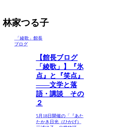
林家つる子
「綾歌」館長
ブログ
【館長ブログ
「綾歌」】『氷
点』と『笑点』
――文学と落
語・講談 その
２
5月18日開催の「『あた
たかき日光（ひかげ）