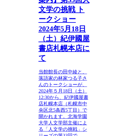
文学の挑戦 ト
ークショー
2024年5月18日
（土）紀伊國屋
書店札幌本店に
て
当館館長の田中綾と、
落語家の林家つる子さ
んのトークショーが、
2024年５月18日（土）
12:30から、紀伊國屋書
店札幌本店（札幌市中
央区北5条西5丁目）で
開かれます。北海学園
大学人文学部主催によ
る「人文学の挑戦」シ
リーズの第33回で、