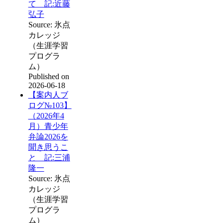
て 記:近藤
弘子
Source: 氷点
カレッジ
（生涯学習
プログラ
ム）
Published on
2026-06-18
【案内人ブ
ログ№103】
（2026年4
月）青少年
弁論2026を
聞き思うこ
と 記:三浦
隆一
Source: 氷点
カレッジ
（生涯学習
プログラ
ム）