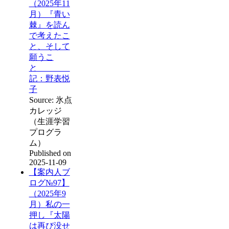
（2025年11
月）『青い
棘』を読ん
で考えたこ
と、そして
願うこ
と
記：野表悦
子
Source: 氷点
カレッジ
（生涯学習
プログラ
ム）
Published on
2025-11-09
【案内人ブ
ログ№97】
（2025年9
月）私の一
押し『太陽
は再び没せ