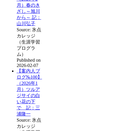
月）春のき
ざし～旭川
から～ 記：
山川弘子
Source: 氷点
カレッジ
（生涯学習
プログラ
ム）
Published on
2026-02-07
【案内人ブ
ログ№100】
（2026年1
月）ツルア
ジサイの白
い花の下
で 記：三
浦隆一
Source: 氷点
カレッジ