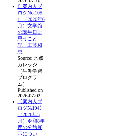
2026-07-10
〖案内人ブ
ログNo.105
〗（2026年6
月）文学館
の誕生日に
思うこと
記：工藤和
恵
Source: 氷点
カレッジ
（生涯学習
プログラ
ム）
Published on
2026-07-02
【案内人ブ
ログ№104】
（2026年5
月）令和8年
度の分館展
示につい