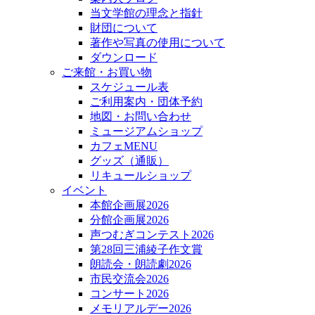
当文学館の理念と指針
財団について
著作や写真の使用について
ダウンロード
ご来館・お買い物
スケジュール表
ご利用案内・団体予約
地図・お問い合わせ
ミュージアムショップ
カフェMENU
グッズ（通販）
リキュールショップ
イベント
本館企画展2026
分館企画展2026
声つむぎコンテスト2026
第28回三浦綾子作文賞
朗読会・朗読劇2026
市民交流会2026
コンサート2026
メモリアルデー2026