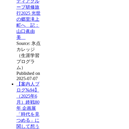
ティアグル
ープ研修旅
行2025 光世
の郷里滝上
町へ 記：
山口眞由
美
Source: 氷点
カレッジ
（生涯学習
プログラ
ム）
Published on
2025-07-07
【案内人ブ
ログ№94】
（2025年6
月）終戦80
年 企画展
「時代を見
つめる」に
関して想う