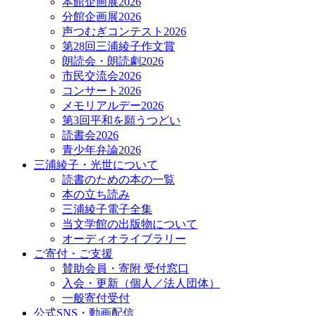
本館企画展2026
分館企画展2026
声つむぎコンテスト2026
第28回三浦綾子作文賞
朗読会・朗読劇2026
市民交流会2026
コンサート2026
メモリアルデー2026
第3回平和を願うつどい
読書会2026
青少年弁論2026
三浦綾子・光世について
読書のための本の一覧
本の立ち読み
三浦綾子電子全集
当文学館の出版物について
オーディオライブラリー
ご寄付・ご支援
賛助会員・寄附 受付窓口
入会・更新（個人／法人団体）
一般寄付受付
公式SNS・動画配信