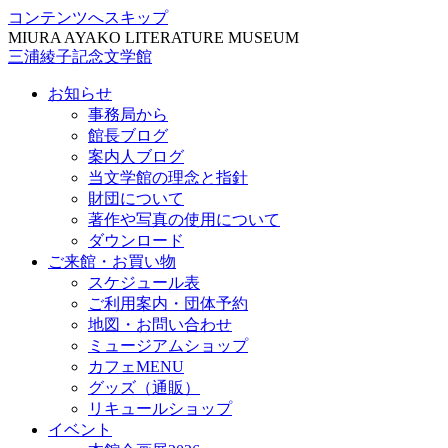
コンテンツへスキップ
MIURA AYAKO LITERATURE MUSEUM
三浦綾子記念文学館
お知らせ
事務局から
館長ブログ
案内人ブログ
当文学館の理念と指針
財団について
著作や写真の使用について
ダウンロード
ご来館・お買い物
スケジュール表
ご利用案内・団体予約
地図・お問い合わせ
ミュージアムショップ
カフェMENU
グッズ（通販）
リキュールショップ
イベント