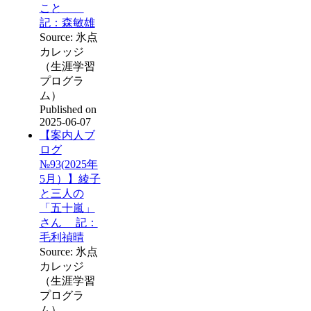
こと
記：森敏雄
Source: 氷点
カレッジ
（生涯学習
プログラ
ム）
Published on
2025-06-07
【案内人ブ
ログ
№93(2025年
5月）】綾子
と三人の
「五十嵐」
さん 記：
毛利禎晴
Source: 氷点
カレッジ
（生涯学習
プログラ
ム）