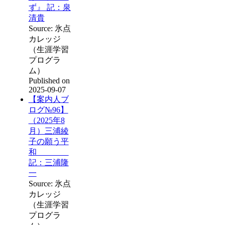
ず』 記：泉
清貴
Source: 氷点
カレッジ
（生涯学習
プログラ
ム）
Published on
2025-09-07
【案内人ブ
ログ№96】
（2025年8
月）三浦綾
子の願う平
和
記：三浦隆
一
Source: 氷点
カレッジ
（生涯学習
プログラ