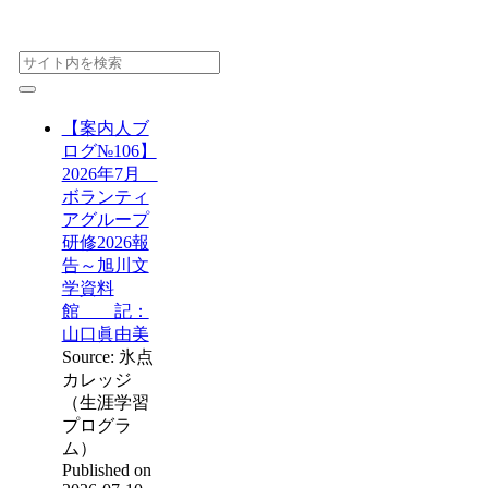
【案内人ブ
ログ№106】
2026年7月
ボランティ
アグループ
研修2026報
告～旭川文
学資料
館 記：
山口眞由美
Source: 氷点
カレッジ
（生涯学習
プログラ
ム）
Published on