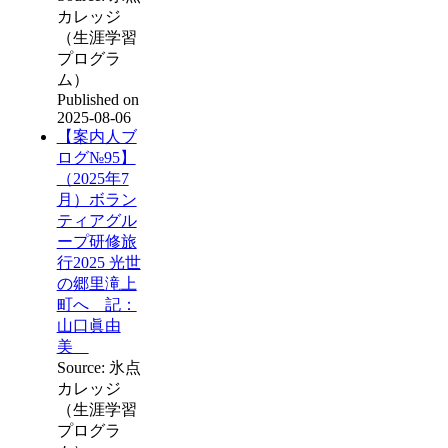
カレッジ
（生涯学習
プログラ
ム）
Published on
2025-08-06
【案内人ブ
ログ№95】
（2025年7
月）ボラン
ティアグル
ープ研修旅
行2025 光世
の郷里滝上
町へ 記：
山口眞由
美
Source: 氷点
カレッジ
（生涯学習
プログラ