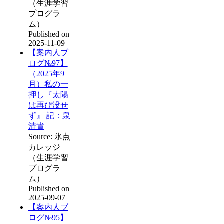
（生涯学習
プログラ
ム）
Published on
2025-11-09
【案内人ブ
ログ№97】
（2025年9
月）私の一
押し『太陽
は再び没せ
ず』 記：泉
清貴
Source: 氷点
カレッジ
（生涯学習
プログラ
ム）
Published on
2025-09-07
【案内人ブ
ログ№95】