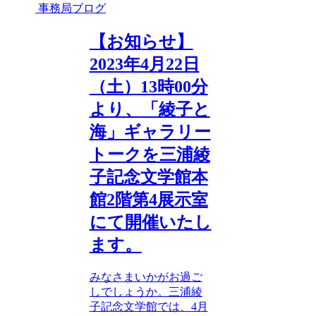
事務局ブログ
【お知らせ】
2023年4月22日
（土）13時00分
より、「綾子と
海」ギャラリー
トークを三浦綾
子記念文学館本
館2階第4展示室
にて開催いたし
ます。
みなさまいかがお過ご
しでしょうか。三浦綾
子記念文学館では、4月