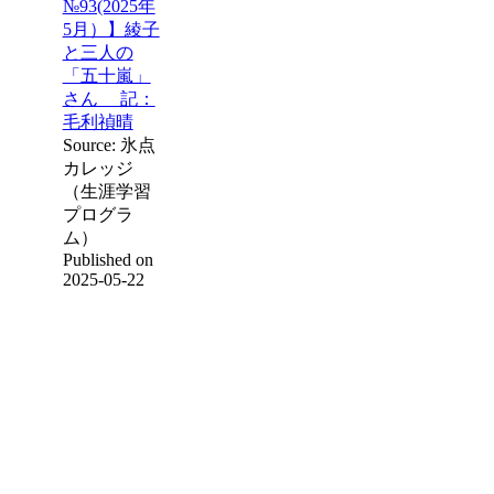
№93(2025年
5月）】綾子
と三人の
「五十嵐」
さん 記：
毛利禎晴
Source: 氷点
カレッジ
（生涯学習
プログラ
ム）
Published on
2025-05-22