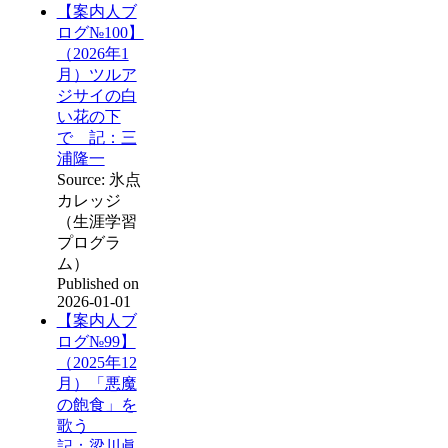
【案内人ブ
ログ№100】
（2026年1
月）ツルア
ジサイの白
い花の下
で 記：三
浦隆一
Source: 氷点
カレッジ
（生涯学習
プログラ
ム）
Published on
2026-01-01
【案内人ブ
ログ№99】
（2025年12
月）「悪魔
の飽食」を
歌う
記：梁川眞