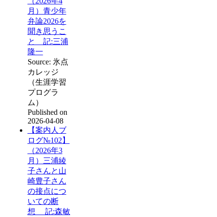
（2026年4
月）青少年
弁論2026を
聞き思うこ
と 記:三浦
隆一
Source: 氷点
カレッジ
（生涯学習
プログラ
ム）
Published on
2026-04-08
【案内人ブ
ログ№102】
（2026年3
月）三浦綾
子さんと山
崎豊子さん
の接点につ
いての断
想 記:森敏