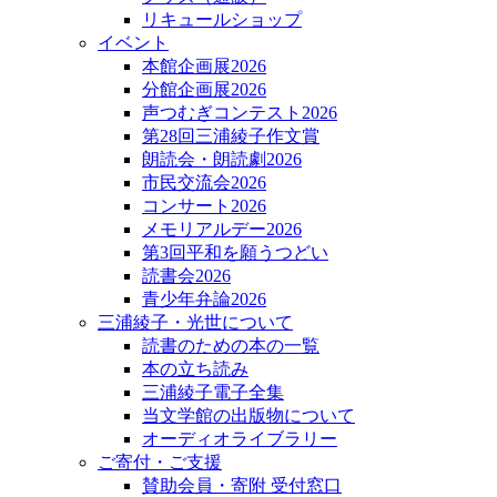
リキュールショップ
イベント
本館企画展2026
分館企画展2026
声つむぎコンテスト2026
第28回三浦綾子作文賞
朗読会・朗読劇2026
市民交流会2026
コンサート2026
メモリアルデー2026
第3回平和を願うつどい
読書会2026
青少年弁論2026
三浦綾子・光世について
読書のための本の一覧
本の立ち読み
三浦綾子電子全集
当文学館の出版物について
オーディオライブラリー
ご寄付・ご支援
賛助会員・寄附 受付窓口