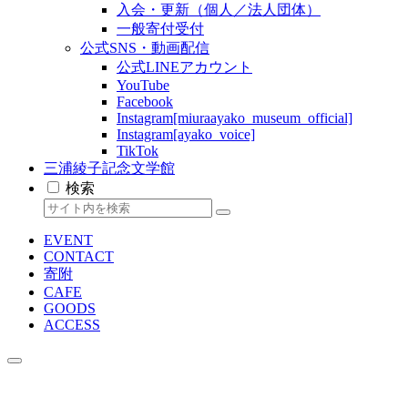
入会・更新（個人／法人団体）
一般寄付受付
公式SNS・動画配信
公式LINEアカウント
YouTube
Facebook
Instagram[miuraayako_museum_official]
Instagram[ayako_voice]
TikTok
三浦綾子記念文学館
検索
EVENT
CONTACT
寄附
CAFE
GOODS
ACCESS