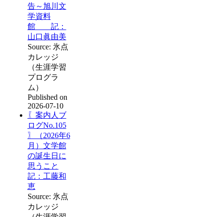
告～旭川文
学資料
館 記：
山口眞由美
Source: 氷点
カレッジ
（生涯学習
プログラ
ム）
Published on
2026-07-10
〖案内人ブ
ログNo.105
〗（2026年6
月）文学館
の誕生日に
思うこと
記：工藤和
恵
Source: 氷点
カレッジ
（生涯学習