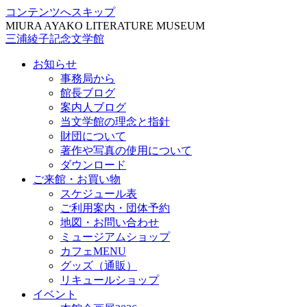
コンテンツへスキップ
MIURA AYAKO LITERATURE MUSEUM
三浦綾子記念文学館
お知らせ
事務局から
館長ブログ
案内人ブログ
当文学館の理念と指針
財団について
著作や写真の使用について
ダウンロード
ご来館・お買い物
スケジュール表
ご利用案内・団体予約
地図・お問い合わせ
ミュージアムショップ
カフェMENU
グッズ（通販）
リキュールショップ
イベント