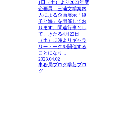
1日（土）より2023年度
企画展 三浦文学案内
人による企画展示「綾
子と海」を開催してお
ります。関連行事とし
て、きたる4月22日
（土）13時よりギャラ
リートークを開催する
ことになり...
2023.04.02
事務局ブログ
学芸ブロ
グ