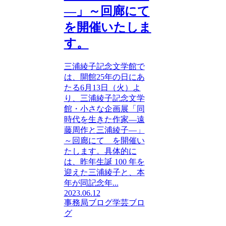
―」～回廊にて
を開催いたしま
す。
三浦綾子記念文学館で
は、開館25年の日にあ
たる6月13日（火）よ
り、三浦綾子記念文学
館・小さな企画展「同
時代を生きた作家―遠
藤周作と三浦綾子―」
～回廊にて を開催い
たします。具体的に
は、昨年生誕 100 年を
迎えた三浦綾子と、本
年が同記念年...
2023.06.12
事務局ブログ
学芸ブロ
グ