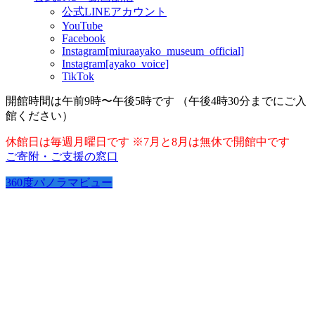
公式LINEアカウント
YouTube
Facebook
Instagram[miuraayako_museum_official]
Instagram[ayako_voice]
TikTok
開館時間は午前9時〜午後5時です （午後4時30分までにご入
館ください）
休館日は毎週月曜日です ※7月と8月は無休で開館中です
ご寄附・ご支援の窓口
360度パノラマビュー