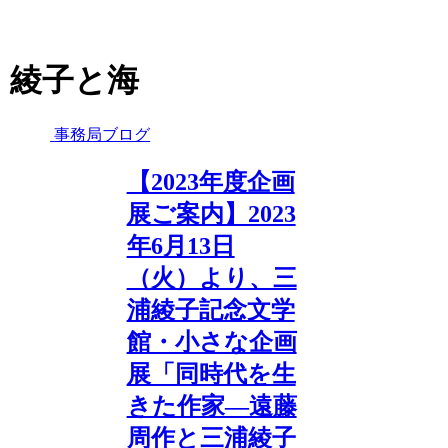
綾子と海
事務局ブログ
【2023年度企画
展ご案内】2023
年6月13日
（火）より、三
浦綾子記念文学
館・小さな企画
展「同時代を生
きた作家―遠藤
周作と三浦綾子