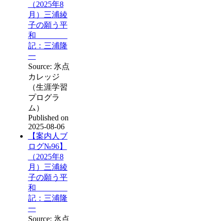
（2025年8
月）三浦綾
子の願う平
和
記：三浦隆
一
Source: 氷点
カレッジ
（生涯学習
プログラ
ム）
Published on
2025-08-06
【案内人ブ
ログ№96】
（2025年8
月）三浦綾
子の願う平
和
記：三浦隆
一
Source: 氷点