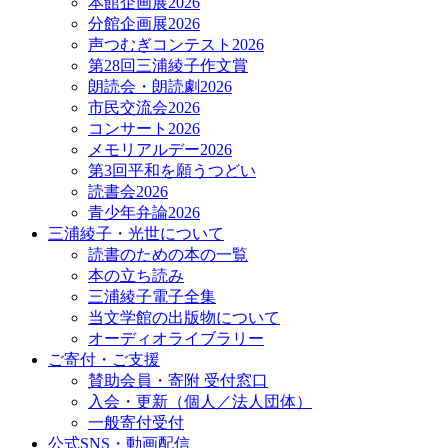
本館企画展2026
分館企画展2026
声つむぎコンテスト2026
第28回三浦綾子作文賞
朗読会・朗読劇2026
市民交流会2026
コンサート2026
メモリアルデー2026
第3回平和を願うつどい
読書会2026
青少年弁論2026
三浦綾子・光世について
読書のための本の一覧
本の立ち読み
三浦綾子電子全集
当文学館の出版物について
オーディオライブラリー
ご寄付・ご支援
賛助会員・寄附 受付窓口
入会・更新（個人／法人団体）
一般寄付受付
公式SNS・動画配信