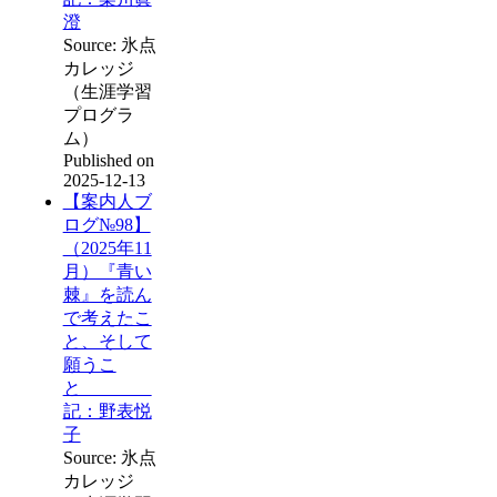
澄
Source: 氷点
カレッジ
（生涯学習
プログラ
ム）
Published on
2025-12-13
【案内人ブ
ログ№98】
（2025年11
月）『青い
棘』を読ん
で考えたこ
と、そして
願うこ
と
記：野表悦
子
Source: 氷点
カレッジ