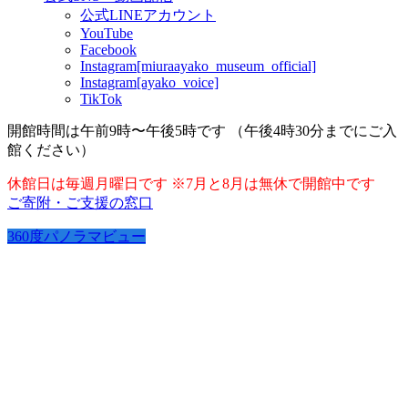
公式LINEアカウント
YouTube
Facebook
Instagram[miuraayako_museum_official]
Instagram[ayako_voice]
TikTok
開館時間は午前9時〜午後5時です （午後4時30分までにご入
館ください）
休館日は毎週月曜日です ※7月と8月は無休で開館中です
ご寄附・ご支援の窓口
360度パノラマビュー