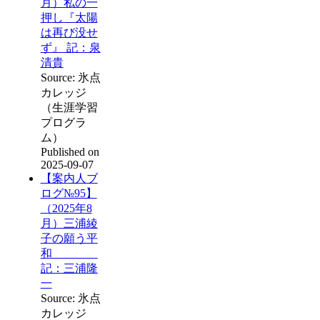
月）私の一
押し『太陽
は再び没せ
ず』 記：泉
清貴
Source: 氷点
カレッジ
（生涯学習
プログラ
ム）
Published on
2025-09-07
【案内人ブ
ログ№95】
（2025年8
月）三浦綾
子の願う平
和
記：三浦隆
一
Source: 氷点
カレッジ