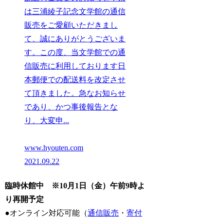
は三浦綾子記念文学館の通信
販売をご愛顧いただきまし
て、誠にありがとうございま
す。この度、当文学館での通
信販売に利用しております日
本郵便での配送料を改定させ
て頂きました。急なお知らせ
であり、かつ事後報告とな
り、大変申...
www.hyouten.com
2021.09.22
臨時休館中 ※10月1日（金）午前9時よ
り再開予定
●オンライン対応可能（
通信販売
・
寄付