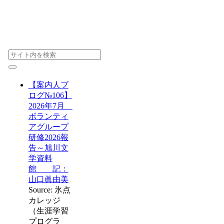
【案内人ブ
ログ№106】
2026年7月
ボランティ
アグループ
研修2026報
告～旭川文
学資料
館 記：
山口眞由美
Source: 氷点
カレッジ
（生涯学習
プログラ