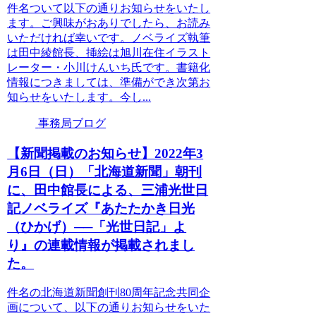
件名ついて以下の通りお知らせをいたし
ます。ご興味がおありでしたら、お読み
いただければ幸いです。ノベライズ執筆
は田中綾館長、挿絵は旭川在住イラスト
レーター・小川けんいち氏です。書籍化
情報につきましては、準備ができ次第お
知らせをいたします。今し...
事務局ブログ
【新聞掲載のお知らせ】2022年3
月6日（日）「北海道新聞」朝刊
に、田中館長による、三浦光世日
記ノベライズ『あたたかき日光
（ひかげ）──「光世日記」よ
り』の連載情報が掲載されまし
た。
件名の北海道新聞創刊80周年記念共同企
画について、以下の通りお知らせをいた