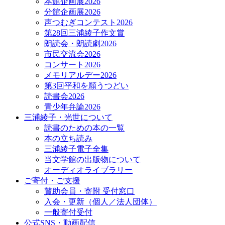
本館企画展2026
分館企画展2026
声つむぎコンテスト2026
第28回三浦綾子作文賞
朗読会・朗読劇2026
市民交流会2026
コンサート2026
メモリアルデー2026
第3回平和を願うつどい
読書会2026
青少年弁論2026
三浦綾子・光世について
読書のための本の一覧
本の立ち読み
三浦綾子電子全集
当文学館の出版物について
オーディオライブラリー
ご寄付・ご支援
賛助会員・寄附 受付窓口
入会・更新（個人／法人団体）
一般寄付受付
公式SNS・動画配信