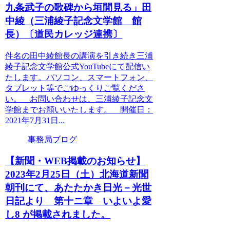
九条武子の歌碑から垣間見る」田
中綾（三浦綾子記念文学館 館
長）〔道民カレッジ連携〕
件名の田中綾館長の講演を引き続き三浦
綾子記念文学館公式YouTubeにて配信い
たします。パソコン、スマートフォン、
タブレット等でごゆっくりご覧くださ
い。 お問い合わせは、三浦綾子記念文
学館までお願いいたします。 開催日：
2021年7月31日...
事務局ブログ
【新聞・WEB掲載のお知らせ】
2023年2月25日（土）北海道新聞
朝刊にて、あたたかき日光－光世
日記より 第十ニ章 いよいよ愛
し8 が掲載されました。