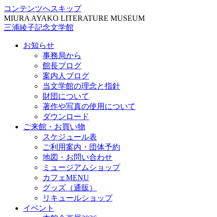
コンテンツへスキップ
MIURA AYAKO LITERATURE MUSEUM
三浦綾子記念文学館
お知らせ
事務局から
館長ブログ
案内人ブログ
当文学館の理念と指針
財団について
著作や写真の使用について
ダウンロード
ご来館・お買い物
スケジュール表
ご利用案内・団体予約
地図・お問い合わせ
ミュージアムショップ
カフェMENU
グッズ（通販）
リキュールショップ
イベント