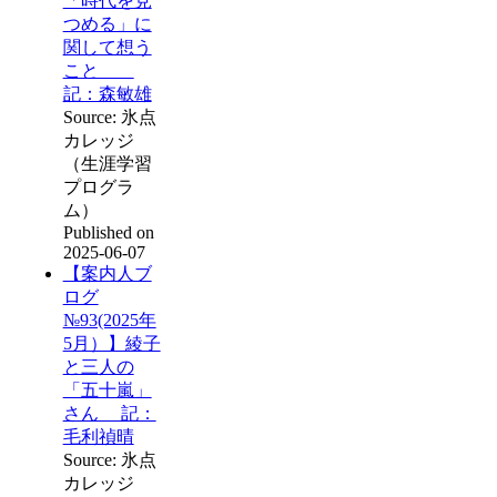
「時代を見
つめる」に
関して想う
こと
記：森敏雄
Source: 氷点
カレッジ
（生涯学習
プログラ
ム）
Published on
2025-06-07
【案内人ブ
ログ
№93(2025年
5月）】綾子
と三人の
「五十嵐」
さん 記：
毛利禎晴
Source: 氷点
カレッジ