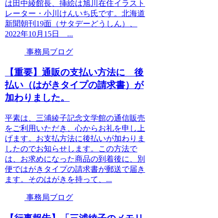
は田中綾館長、挿絵は旭川在住イラスト
レーター・小川けんいち氏です。北海道
新聞朝刊19面（サタデーどうしん）、
2022年10月15日 ...
事務局ブログ
【重要】通販の支払い方法に 後
払い（はがきタイプの請求書）が
加わりました。
平素は、三浦綾子記念文学館の通信販売
をご利用いただき、心からお礼を申し上
げます。お支払方法に後払いが加わりま
したのでお知らせします。この方法で
は、お求めになった商品の到着後に、別
便ではがきタイプの請求書が郵送で届き
ます。そのはがきを持って、...
事務局ブログ