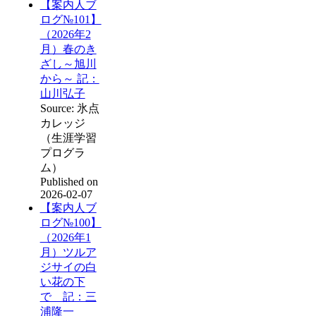
【案内人ブ
ログ№101】
（2026年2
月）春のき
ざし～旭川
から～ 記：
山川弘子
Source: 氷点
カレッジ
（生涯学習
プログラ
ム）
Published on
2026-02-07
【案内人ブ
ログ№100】
（2026年1
月）ツルア
ジサイの白
い花の下
で 記：三
浦隆一