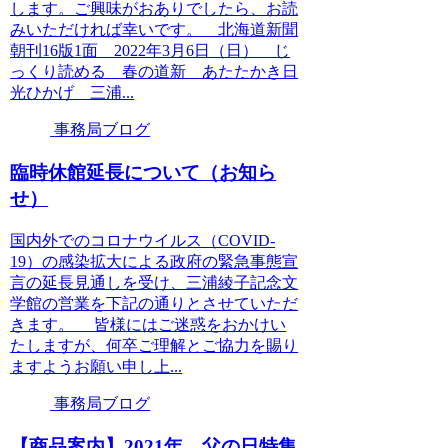
します。ご興味がおありでしたら、お読
みいただければ幸いです。 北海道新聞
朝刊16版1面 2022年3月6日（日） じ
っくり読める 春の道新 あたたかき日
光ひかげ 三浦...
事務局ブログ
臨時休館延長について（お知ら
せ）
国内外でのコロナウイルス（COVID-
19）の感染拡大による政府の緊急事態宣
言の延長見通しを受け、三浦綾子記念文
学館の営業を下記の通りとさせていただ
きます。 皆様にはご迷惑をおかけい
たしますが、何卒ご理解とご協力を賜り
ますようお願い申し上...
事務局ブログ
【商品案内】2021年 父の日特集