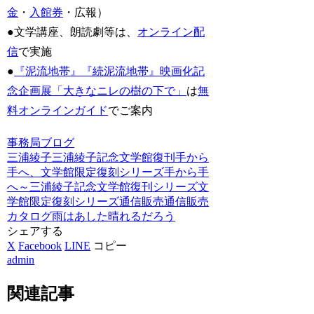
金
・
入館券
・広報）
●文学講座、朗読劇等は、
オンライン配
信
で実施
●
『泥流地帯』『続泥流地帯』映画化記
念企画展「大きなニレの樹の下で」
は
無
料オンラインガイド
でご案内
事務局ブログ
三浦綾子
三浦綾子記念文学館
復刊
手から
手へ、文学館限定復刻シリーズ
手から手
へ～三浦綾子記念文学館復刊シリーズ
文
学館限定復刻シリーズ
通信販売
通信販売
カタログ
雨はあした晴れるだろう
シェアする
X
Facebook
LINE
コピー
admin
関連記事