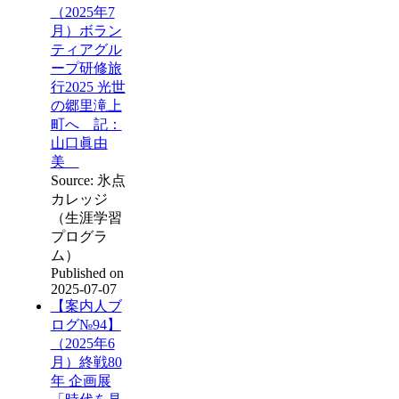
（2025年7
月）ボラン
ティアグル
ープ研修旅
行2025 光世
の郷里滝上
町へ 記：
山口眞由
美
Source: 氷点
カレッジ
（生涯学習
プログラ
ム）
Published on
2025-07-07
【案内人ブ
ログ№94】
（2025年6
月）終戦80
年 企画展