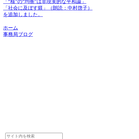
「“核”の“均衡”は非現実的な平和論」
「社会に及ぼす躾」（朗読：中村啓子）
を追加しました。
ホーム
事務局ブログ