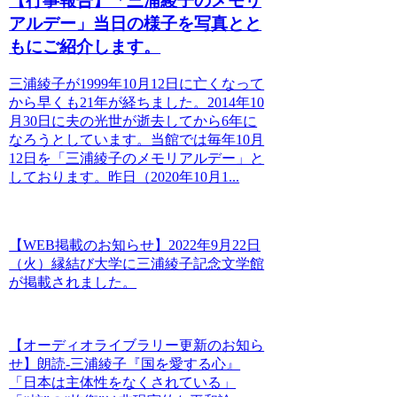
【行事報告】「三浦綾子のメモリ
アルデー」当日の様子を写真とと
もにご紹介します。
三浦綾子が1999年10月12日に亡くなって
から早くも21年が経ちました。2014年10
月30日に夫の光世が逝去してから6年に
なろうとしています。当館では毎年10月
12日を「三浦綾子のメモリアルデー」と
しております。昨日（2020年10月1...
【WEB掲載のお知らせ】2022年9月22日
（火）縁結び大学に三浦綾子記念文学館
が掲載されました。
【オーディオライブラリー更新のお知ら
せ】朗読-三浦綾子『国を愛する心』
「日本は主体性をなくされている」