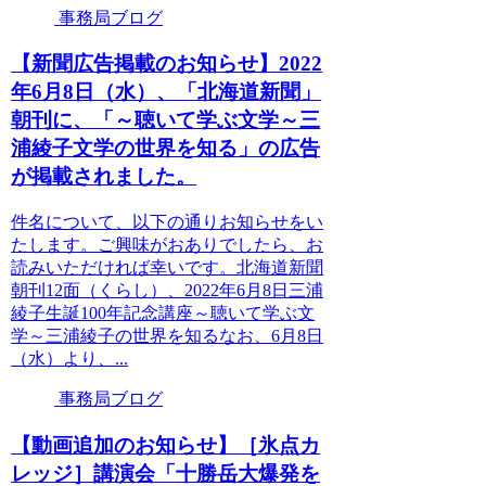
事務局ブログ
【新聞広告掲載のお知らせ】2022
年6月8日（水）、「北海道新聞」
朝刊に、「～聴いて学ぶ文学～三
浦綾子文学の世界を知る」の広告
が掲載されました。
件名について、以下の通りお知らせをい
たします。ご興味がおありでしたら、お
読みいただければ幸いです。北海道新聞
朝刊12面（くらし）、2022年6月8日三浦
綾子生誕100年記念講座～聴いて学ぶ文
学～三浦綾子の世界を知るなお、6月8日
（水）より、...
事務局ブログ
【動画追加のお知らせ】［氷点カ
レッジ］講演会「十勝岳大爆発を