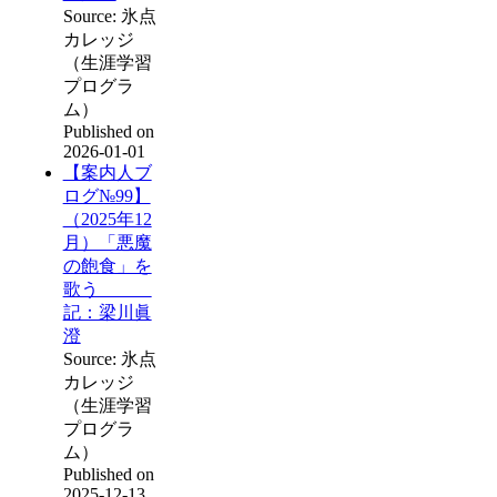
Source: 氷点
カレッジ
（生涯学習
プログラ
ム）
Published on
2026-01-01
【案内人ブ
ログ№99】
（2025年12
月）「悪魔
の飽食」を
歌う
記：梁川眞
澄
Source: 氷点
カレッジ
（生涯学習
プログラ
ム）
Published on
2025-12-13