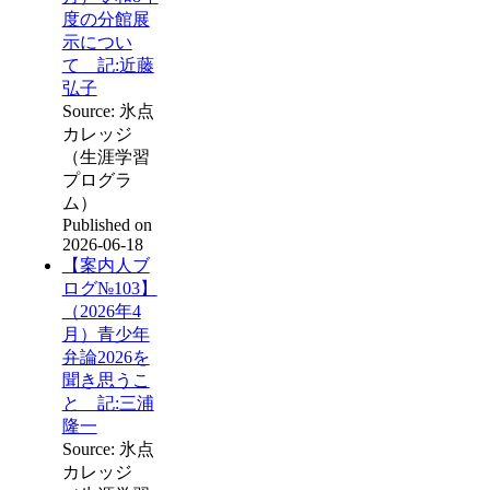
度の分館展
示につい
て 記:近藤
弘子
Source: 氷点
カレッジ
（生涯学習
プログラ
ム）
Published on
2026-06-18
【案内人ブ
ログ№103】
（2026年4
月）青少年
弁論2026を
聞き思うこ
と 記:三浦
隆一
Source: 氷点
カレッジ