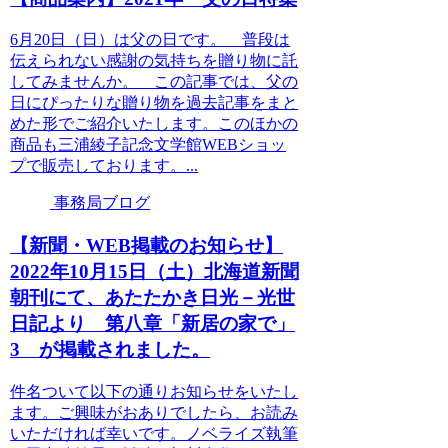
6月20日（日）は父の日です。 普段は
伝えられない感謝の気持ちを贈り物に託
してみませんか。 この記事では、父の
日にぴったりな贈り物を過去記事をまと
めた形でご紹介いたします。このほかの
商品も三浦綾子記念文学館WEBショッ
プで販売しております。...
事務局ブログ
【新聞・WEB掲載のお知らせ】
2022年10月15日（土）北海道新聞
朝刊にて、あたたかき日光－光世
日記より 第八章「新居の家で」
3 が掲載されました。
件名ついて以下の通りお知らせをいたし
ます。ご興味がおありでしたら、お読み
いただければ幸いです。ノベライズ執筆