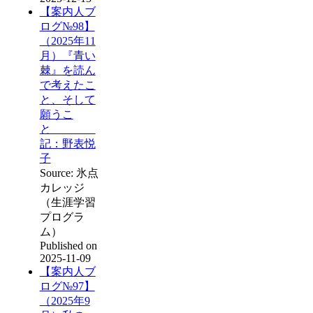
【案内人ブ
ログ№98】
（2025年11
月）『青い
棘』を読ん
で考えたこ
と、そして
願うこ
と
記：野表悦
子
Source: 氷点
カレッジ
（生涯学習
プログラ
ム）
Published on
2025-11-09
【案内人ブ
ログ№97】
（2025年9