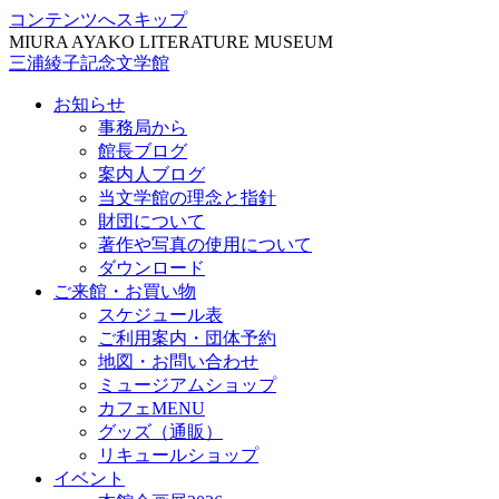
コンテンツへスキップ
MIURA AYAKO LITERATURE MUSEUM
三浦綾子記念文学館
お知らせ
事務局から
館長ブログ
案内人ブログ
当文学館の理念と指針
財団について
著作や写真の使用について
ダウンロード
ご来館・お買い物
スケジュール表
ご利用案内・団体予約
地図・お問い合わせ
ミュージアムショップ
カフェMENU
グッズ（通販）
リキュールショップ
イベント