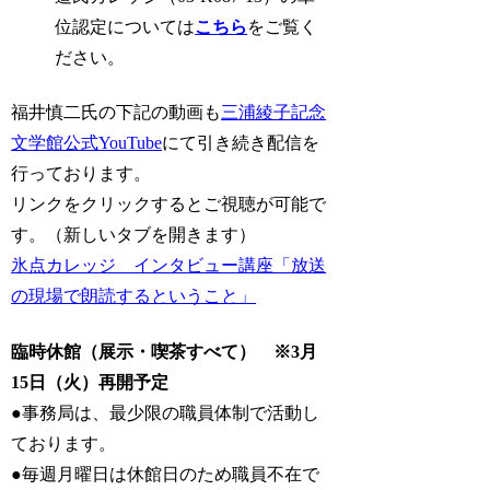
位認定については
こちら
をご覧く
ださい。
福井慎二氏の下記の動画も
三浦綾子記念
文学館公式YouTube
にて引き続き配信を
行っております。
リンクをクリックするとご視聴が可能で
す。（新しいタブを開きます）
氷点カレッジ インタビュー講座「放送
の現場で朗読するということ」
臨時休館（展示・喫茶すべて） ※3月
15日（火）再開予定
●事務局は、最少限の職員体制で活動し
ております。
●毎週月曜日は休館日のため職員不在で