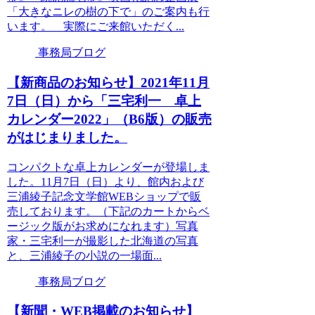
「大きなニレの樹の下で」のご案内も行
います。 実際にご来館いただく...
事務局ブログ
【新商品のお知らせ】2021年11月
7日（日）から「三宅利一 卓上
カレンダー2022」（B6版）の販売
がはじまりました。
コンパクトな卓上カレンダーが登場しま
した。11月7日（日）より、館内および
三浦綾子記念文学館WEBショップで販
売しております。（下記のカートからベ
ージック版がお求めになれます）写真
家・三宅利一が撮影した北海道の写真
と、三浦綾子の小説の一場面...
事務局ブログ
【新聞・WEB掲載のお知らせ】