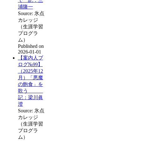
で 記：三
浦隆一
Source: 氷点
カレッジ
（生涯学習
プログラ
ム）
Published on
2026-01-01
【案内人ブ
ログ№99】
（2025年12
月）「悪魔
の飽食」を
歌う
記：梁川眞
澄
Source: 氷点
カレッジ
（生涯学習
プログラ
ム）