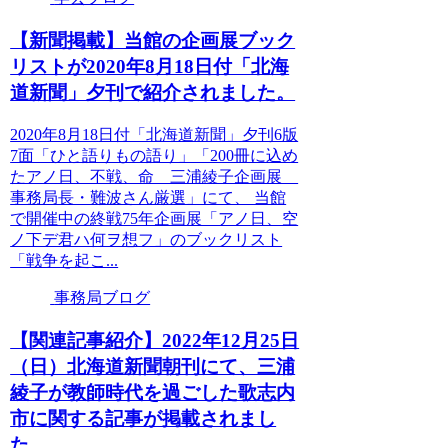
【新聞掲載】当館の企画展ブック
リストが2020年8月18日付「北海
道新聞」夕刊で紹介されました。
2020年8月18日付「北海道新聞」夕刊6版
7面「ひと語りもの語り」「200冊に込め
たアノ日、不戦、命 三浦綾子企画展
事務局長・難波さん厳選」にて、 当館
で開催中の終戦75年企画展「アノ日、空
ノ下デ君ハ何ヲ想フ」のブックリスト
「戦争を起こ...
事務局ブログ
【関連記事紹介】2022年12月25日
（日）北海道新聞朝刊にて、三浦
綾子が教師時代を過ごした歌志内
市に関する記事が掲載されまし
た。