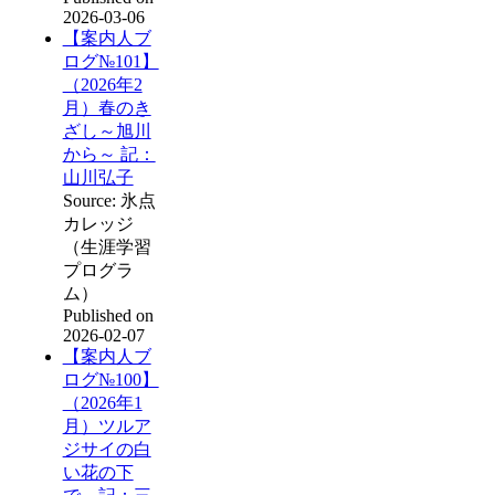
2026-03-06
【案内人ブ
ログ№101】
（2026年2
月）春のき
ざし～旭川
から～ 記：
山川弘子
Source: 氷点
カレッジ
（生涯学習
プログラ
ム）
Published on
2026-02-07
【案内人ブ
ログ№100】
（2026年1
月）ツルア
ジサイの白
い花の下