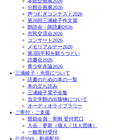
本館企画展2026
分館企画展2026
声つむぎコンテスト2026
第28回三浦綾子作文賞
朗読会・朗読劇2026
市民交流会2026
コンサート2026
メモリアルデー2026
第3回平和を願うつどい
読書会2026
青少年弁論2026
三浦綾子・光世について
読書のための本の一覧
本の立ち読み
三浦綾子電子全集
当文学館の出版物について
オーディオライブラリー
ご寄付・ご支援
賛助会員・寄附 受付窓口
入会・更新（個人／法人団体）
一般寄付受付
公式SNS・動画配信