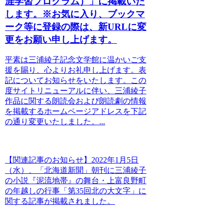
涯学習プログラム）」に掲載いた
します。※お気に入り、ブックマ
ーク等に登録の際は、新URLに変
更をお願い申し上げます。
平素は三浦綾子記念文学館に温かいご支
援を賜り、心よりお礼申し上げます。表
記についてお知らせをいたします。この
度サイトリニューアルに伴い、三浦綾子
作品に関する朗読会および朗読劇の情報
を掲載するホームページアドレスを下記
の通り変更いたしました。...
【関連記事のお知らせ】2022年1月5日
（水）、「北海道新聞」朝刊に三浦綾子
の小説『泥流地帯』の舞台・上富良野町
の年越しの行事「第35回北の大文字」に
関する記事が掲載されました。