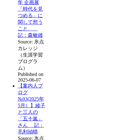
年 企画展
「時代を見
つめる」に
関して想う
こと
記：森敏雄
Source: 氷点
カレッジ
（生涯学習
プログラ
ム）
Published on
2025-06-07
【案内人ブ
ログ
№93(2025年
5月）】綾子
と三人の
「五十嵐」
さん 記：
毛利禎晴
Source: 氷点