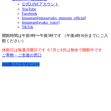
公式LINEアカウント
YouTube
Facebook
Instagram[miuraayako_museum_official]
Instagram[ayako_voice]
TikTok
開館時間は午前9時〜午後5時です （午後4時30分までにご入
館ください）
休館日は毎週月曜日です ※7月と8月は無休で開館中です
ご寄附・ご支援の窓口
360度パノラマビュー