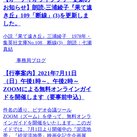
お知らせ】朗読-三浦綾子『果て遠
き丘』109「断線」(3)を更新しま
した。
小説『果て遠き丘』三浦綾子 1978年・
集英社文庫No.108 断線(3) 朗読：七瀬
真結
事務局ブログ
【行事案内】2021年7月11日
（日）午後1時～、午後2時～
ZOOMによる無料オンラインガイ
ドを開催します（要事前申込）
件名の通り、ビデオ会議ツール
ZOOM（ズーム）を使って、無料オンラ
インガイドを開催をいたします。このガ
イドでは、7月1日より開催中の『泥流地
帯』『続泥流地帯』映画化記念企画展