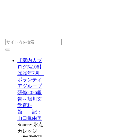
【案内人ブ
ログ№106】
2026年7月
ボランティ
アグループ
研修2026報
告～旭川文
学資料
館 記：
山口眞由美
Source: 氷点
カレッジ