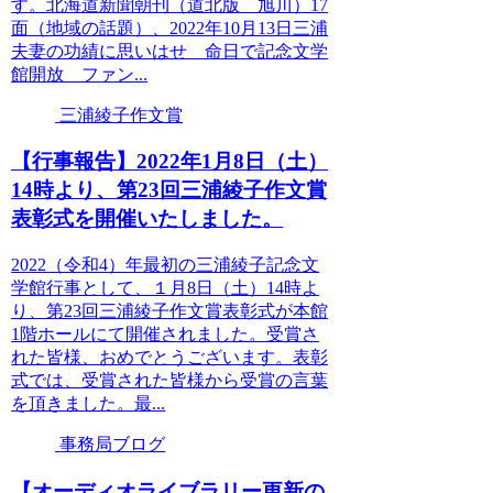
す。北海道新聞朝刊（道北版 旭川）17
面（地域の話題）、2022年10月13日三浦
夫妻の功績に思いはせ 命日で記念文学
館開放 ファン...
三浦綾子作文賞
【行事報告】2022年1月8日（土）
14時より、第23回三浦綾子作文賞
表彰式を開催いたしました。
2022（令和4）年最初の三浦綾子記念文
学館行事として、１月8日（土）14時よ
り、第23回三浦綾子作文賞表彰式が本館
1階ホールにて開催されました。受賞さ
れた皆様、おめでとうございます。表彰
式では、受賞された皆様から受賞の言葉
を頂きました。最...
事務局ブログ
【オーディオライブラリー更新の