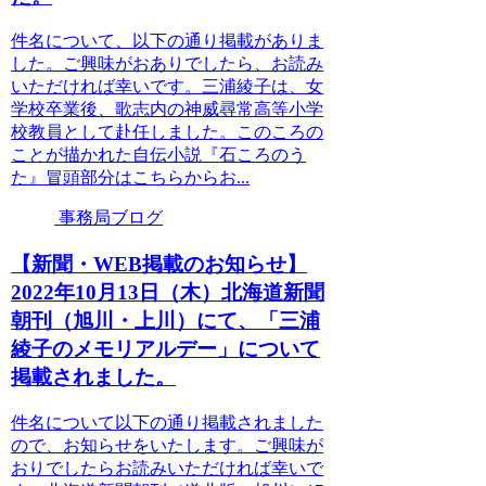
件名について、以下の通り掲載がありま
した。ご興味がおありでしたら、お読み
いただければ幸いです。三浦綾子は、女
学校卒業後、歌志内の神威尋常高等小学
校教員として赴任しました。このころの
ことが描かれた自伝小説『石ころのう
た』冒頭部分はこちらからお...
事務局ブログ
【新聞・WEB掲載のお知らせ】
2022年10月13日（木）北海道新聞
朝刊（旭川・上川）にて、「三浦
綾子のメモリアルデー」について
掲載されました。
件名について以下の通り掲載されました
ので、お知らせをいたします。ご興味が
おりでしたらお読みいただければ幸いで