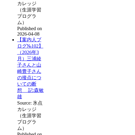
カレッジ
（生涯学習
プログラ
ム）
Published on
2026-04-08
【案内人ブ
ログ№102】
（2026年3
月）三浦綾
子さんと山
崎豊子さん
の接点につ
いての断
想 記:森敏
雄
Source: 氷点
カレッジ
（生涯学習
プログラ
ム）
Published on