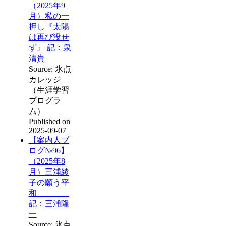
（2025年9
月）私の一
押し『太陽
は再び没せ
ず』 記：泉
清貴
Source: 氷点
カレッジ
（生涯学習
プログラ
ム）
Published on
2025-09-07
【案内人ブ
ログ№96】
（2025年8
月）三浦綾
子の願う平
和
記：三浦隆
一
Source: 氷点