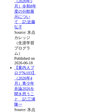
（2026年5
月）令和8年
度の分館展
示につい
て 記:近藤
弘子
Source: 氷点
カレッジ
（生涯学習
プログラ
ム）
Published on
2026-06-18
【案内人ブ
ログ№103】
（2026年4
月）青少年
弁論2026を
聞き思うこ
と 記:三浦
隆一
Source: 氷点