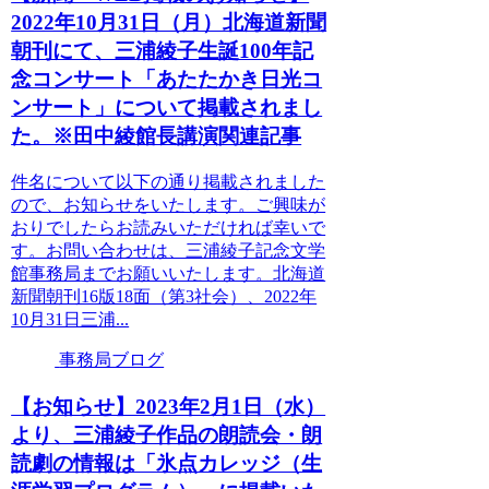
2022年10月31日（月）北海道新聞
朝刊にて、三浦綾子生誕100年記
念コンサート「あたたかき日光コ
ンサート」について掲載されまし
た。※田中綾館長講演関連記事
件名について以下の通り掲載されました
ので、お知らせをいたします。ご興味が
おりでしたらお読みいただければ幸いで
す。お問い合わせは、三浦綾子記念文学
館事務局までお願いいたします。北海道
新聞朝刊16版18面（第3社会）、2022年
10月31日三浦...
事務局ブログ
【お知らせ】2023年2月1日（水）
より、三浦綾子作品の朗読会・朗
読劇の情報は「氷点カレッジ（生