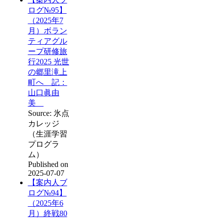
ログ№95】
（2025年7
月）ボラン
ティアグル
ープ研修旅
行2025 光世
の郷里滝上
町へ 記：
山口眞由
美
Source: 氷点
カレッジ
（生涯学習
プログラ
ム）
Published on
2025-07-07
【案内人ブ
ログ№94】
（2025年6
月）終戦80