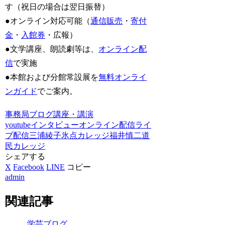
す（祝日の場合は翌日振替）
●オンライン対応可能（
通信販売
・
寄付
金
・
入館券
・広報）
●文学講座、朗読劇等は、
オンライン配
信
で実施
●本館および分館常設展を
無料オンライ
ンガイド
でご案内。
事務局ブログ
講座・講演
youtube
インタビュー
オンライン配信
ライ
ブ配信
三浦綾子
氷点カレッジ
福井慎二
道
民カレッジ
シェアする
X
Facebook
LINE
コピー
admin
関連記事
学芸ブログ