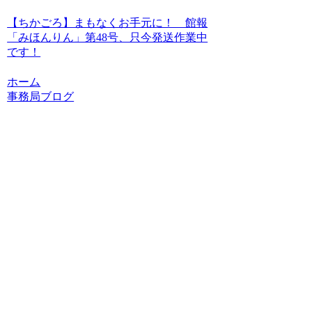
【ちかごろ】まもなくお手元に！ 館報
「みほんりん」第48号、只今発送作業中
です！
ホーム
事務局ブログ