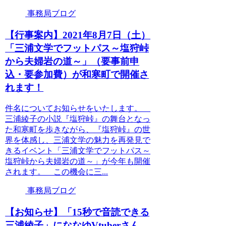
事務局ブログ
【行事案内】2021年8月7日（土）
「三浦文学でフットパス～塩狩峠
から夫婦岩の道～」（要事前申
込・要参加費）が和寒町で開催さ
れます！
件名についてお知らせをいたします。
三浦綾子の小説『塩狩峠』の舞台となっ
た和寒町を歩きながら、『塩狩峠』の世
界を体感し、三浦文学の魅力を再発見で
きるイベント「三浦文学でフットパス～
塩狩峠から夫婦岩の道～」が今年も開催
されます。 この機会に三...
事務局ブログ
【お知らせ】「15秒で音読できる
三浦綾子」にななゆVtuberさん