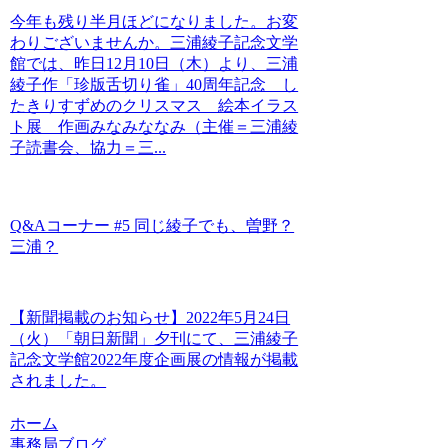
今年も残り半月ほどになりました。お変
わりございませんか。三浦綾子記念文学
館では、昨日12月10日（木）より、三浦
綾子作「珍版舌切り雀」40周年記念 し
たきりすずめのクリスマス 絵本イラス
ト展 作画みなみななみ（主催＝三浦綾
子読書会、協力＝三...
Q&Aコーナー #5 同じ綾子でも、曽野？
三浦？
【新聞掲載のお知らせ】2022年5月24日
（火）「朝日新聞」夕刊にて、三浦綾子
記念文学館2022年度企画展の情報が掲載
されました。
ホーム
事務局ブログ