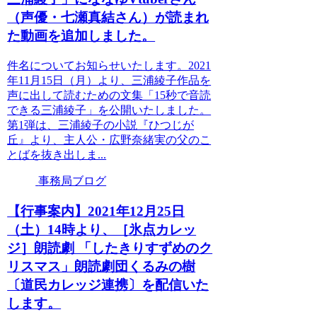
（声優・七瀬真結さん）が読まれ
た動画を追加しました。
件名についてお知らせいたします。2021
年11月15日（月）より、三浦綾子作品を
声に出して読むための文集「15秒で音読
できる三浦綾子」を公開いたしました。
第1弾は、三浦綾子の小説『ひつじが
丘』より、主人公・広野奈緒実の父のこ
とばを抜き出しま...
事務局ブログ
【行事案内】2021年12月25日
（土）14時より、［氷点カレッ
ジ］朗読劇 「したきりすずめのク
リスマス」朗読劇団くるみの樹
〔道民カレッジ連携〕を配信いた
します。