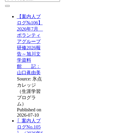
【案内人ブ
ログ№106】
2026年7月
ボランティ
アグループ
研修2026報
告～旭川文
学資料
館 記：
山口眞由美
Source: 氷点
カレッジ
（生涯学習
プログラ
ム）
Published on
2026-07-10
〖案内人ブ
ログNo.105