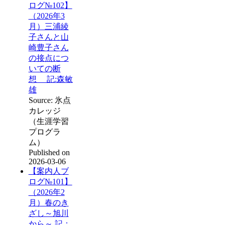
ログ№102】
（2026年3
月）三浦綾
子さんと山
崎豊子さん
の接点につ
いての断
想 記:森敏
雄
Source: 氷点
カレッジ
（生涯学習
プログラ
ム）
Published on
2026-03-06
【案内人ブ
ログ№101】
（2026年2
月）春のき
ざし～旭川
から～ 記：