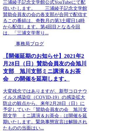
三浦綾子記念文学館公式YouTubeにて配
信いたします。 三浦綾子記念文学館
賛助会員友の会の各支部が合同で配信す
るこの番組は、奇数月の第3土曜日14時
から配信します。第4回目となる今回
は、「三浦文学寄り...
事務局ブログ
【開催延期のお知らせ】2021年2
月28日（日）賛助会員友の会旭川
支部 旭川支部ミニ講演＆お茶
会 の開催を延期します。
大変残念ではありますが、新型コロナウ
イルス感染症（COVID-19）の感染拡大
防止の観点から、来年2月28日（日）に
予定していた「賛助会員友の会 旭川支
部文学 ミニ講演＆お茶会」は開催を延
期いたします。緊急事態宣言は解除され
たものの当面はい...