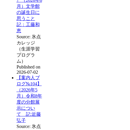
〗（2026年6
月）文学館
の誕生日に
思うこと
記：工藤和
恵
Source: 氷点
カレッジ
（生涯学習
プログラ
ム）
Published on
2026-07-02
【案内人ブ
ログ№104】
（2026年5
月）令和8年
度の分館展
示につい
て 記:近藤
弘子
Source: 氷点