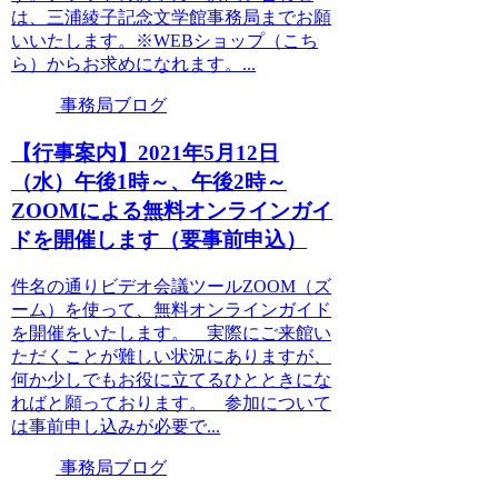
は、三浦綾子記念文学館事務局までお願
いいたします。※WEBショップ（こち
ら）からお求めになれます。...
事務局ブログ
【行事案内】2021年5月12日
（水）午後1時～、午後2時～
ZOOMによる無料オンラインガイ
ドを開催します（要事前申込）
件名の通りビデオ会議ツールZOOM（ズ
ーム）を使って、無料オンラインガイド
を開催をいたします。 実際にご来館い
ただくことが難しい状況にありますが、
何か少しでもお役に立てるひとときにな
ればと願っております。 参加について
は事前申し込みが必要で...
事務局ブログ