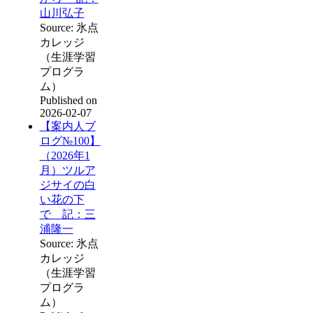
山川弘子
Source: 氷点
カレッジ
（生涯学習
プログラ
ム）
Published on
2026-02-07
【案内人ブ
ログ№100】
（2026年1
月）ツルア
ジサイの白
い花の下
で 記：三
浦隆一
Source: 氷点
カレッジ
（生涯学習
プログラ
ム）