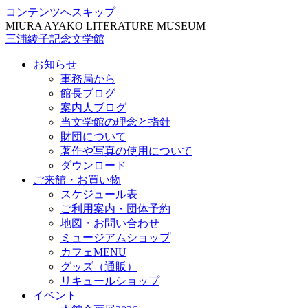
コンテンツへスキップ
MIURA AYAKO LITERATURE MUSEUM
三浦綾子記念文学館
お知らせ
事務局から
館長ブログ
案内人ブログ
当文学館の理念と指針
財団について
著作や写真の使用について
ダウンロード
ご来館・お買い物
スケジュール表
ご利用案内・団体予約
地図・お問い合わせ
ミュージアムショップ
カフェMENU
グッズ（通販）
リキュールショップ
イベント