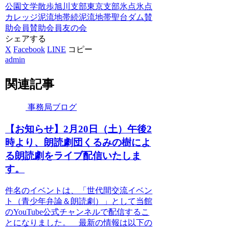
公園
文学散歩
旭川支部
東京支部
氷点
氷点
カレッジ
泥流地帯
続泥流地帯
聖台ダム
賛
助会員
賛助会員友の会
シェアする
X
Facebook
LINE
コピー
admin
関連記事
事務局ブログ
【お知らせ】2月20日（土）午後2
時より、朗読劇団くるみの樹によ
る朗読劇をライブ配信いたしま
す。
件名のイベントは、「世代間交流イベン
ト（青少年弁論＆朗読劇）」として当館
のYouTube公式チャンネルで配信するこ
とになりました。 最新の情報は以下の