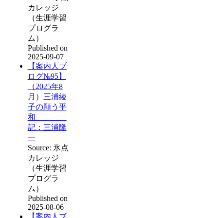
カレッジ
（生涯学習
プログラ
ム）
Published on
2025-09-07
【案内人ブ
ログ№95】
（2025年8
月）三浦綾
子の願う平
和
記：三浦隆
一
Source: 氷点
カレッジ
（生涯学習
プログラ
ム）
Published on
2025-08-06
【案内人ブ