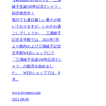
綾子生誕100年記念Tシャツ」
好評発売中！
旭川でも連日厳しい暑さが続
いておりますが、いかがお過
ごしでしょうか。 三浦綾子
記念文学館では、2021年7月
より館内および三浦綾子記念
文学館WEBショップにて
「三浦綾子生誕100年記念Tシ
ャツ」の販売を始めまし
た。 WEBショップでは、8
月...
www.hyouten.com
2021.08.06