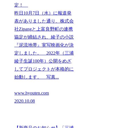
定！
昨日10月7日（水）に報道発
表がありました通り、株式会
社Zipangと上富良野町の連携
協定が締結され、綾子の小説
『泥流地帯』実写映画化が決
定しました。 2022年（三浦
綾子生誕100年）公開をめざ
してプロジェクトが本格的に
始動します。 写真...
www.hyouten.com
2020.10.08
【新商品のお知らせ】「三浦