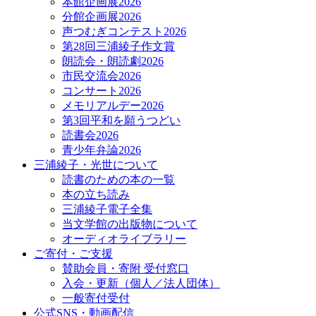
本館企画展2026
分館企画展2026
声つむぎコンテスト2026
第28回三浦綾子作文賞
朗読会・朗読劇2026
市民交流会2026
コンサート2026
メモリアルデー2026
第3回平和を願うつどい
読書会2026
青少年弁論2026
三浦綾子・光世について
読書のための本の一覧
本の立ち読み
三浦綾子電子全集
当文学館の出版物について
オーディオライブラリー
ご寄付・ご支援
賛助会員・寄附 受付窓口
入会・更新（個人／法人団体）
一般寄付受付
公式SNS・動画配信