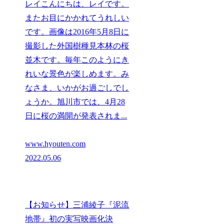
レイこんにちは、レイです。
またお目にかかれてうれしい
です。画像は2016年5月8日に
撮影した外国樹種見本林の桜
並木です。毎年このようにき
れいな景色が楽しめます。み
なさま、いかがお過ごしでし
ょうか。旭川市では、4月28
日に桜の満開が発表されま...
www.hyouten.com
2022.05.06
【お知らせ】三浦綾子『泥流
地帯』初の実写映画化決