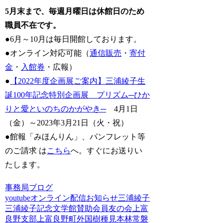
5月末まで、毎週月曜日は休館日のため
職員不在です。
●6月～10月は毎日開館しております。
●オンライン対応可能（
通信販売
・
寄付
金
・
入館券
・広報）
●
【2022年度企画展ご案内】三浦綾子生
誕100年記念特別企画展 プリズム─ひか
りと愛といのちのかがやき─
4月1日
（金）～2023年3月21日（火・祝）
●館報「みほんりん」、パンフレット等
のご請求 は
こちら
へ。すぐにお送りい
たします。
事務局ブログ
youtube
オンライン配信
お知らせ
三浦綾子
三浦綾子記念文学館賛助会員友の会
上富
良野支部
上富良野町
外国樹種見本林
常磐