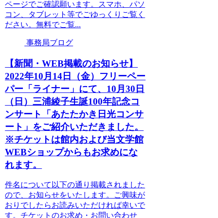
ページでご確認願います。スマホ、パソ
コン、タブレット等でごゆっくりご覧く
ださい。無料でご覧...
事務局ブログ
【新聞・WEB掲載のお知らせ】
2022年10月14日（金）フリーペー
パー「ライナー」にて、10月30日
（日）三浦綾子生誕100年記念コ
ンサート「あたたかき日光コンサ
ート」をご紹介いただきました。
※チケットは館内および当文学館
WEBショップからもお求めにな
れます。
件名について以下の通り掲載されました
ので、お知らせをいたします。ご興味が
おりでしたらお読みいただければ幸いで
す。チケットのお求め・お問い合わせ