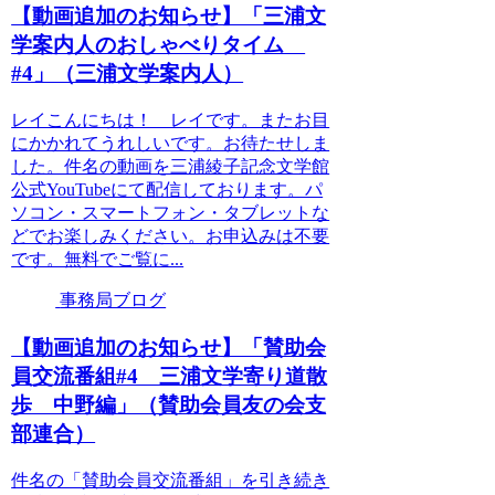
【動画追加のお知らせ】「三浦文
学案内人のおしゃべりタイム
#4」（三浦文学案内人）
レイこんにちは！ レイです。またお目
にかかれてうれしいです。お待たせしま
した。件名の動画を三浦綾子記念文学館
公式YouTubeにて配信しております。パ
ソコン・スマートフォン・タブレットな
どでお楽しみください。お申込みは不要
です。無料でご覧に...
事務局ブログ
【動画追加のお知らせ】「賛助会
員交流番組#4 三浦文学寄り道散
歩 中野編」（賛助会員友の会支
部連合）
件名の「賛助会員交流番組」を引き続き