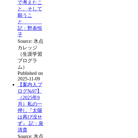
で考えたこ
と、そして
願うこ
と
記：野表悦
子
Source: 氷点
カレッジ
（生涯学習
プログラ
ム）
Published on
2025-11-09
【案内人ブ
ログ№97】
（2025年9
月）私の一
押し『太陽
は再び没せ
ず』 記：泉
清貴
Source: 氷点