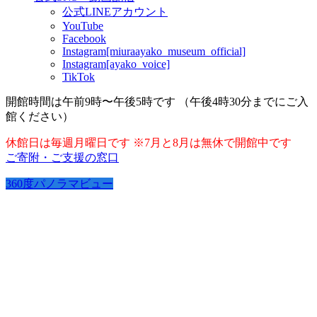
公式LINEアカウント
YouTube
Facebook
Instagram[miuraayako_museum_official]
Instagram[ayako_voice]
TikTok
開館時間は午前9時〜午後5時です （午後4時30分までにご入
館ください）
休館日は毎週月曜日です ※7月と8月は無休で開館中です
ご寄附・ご支援の窓口
360度パノラマビュー