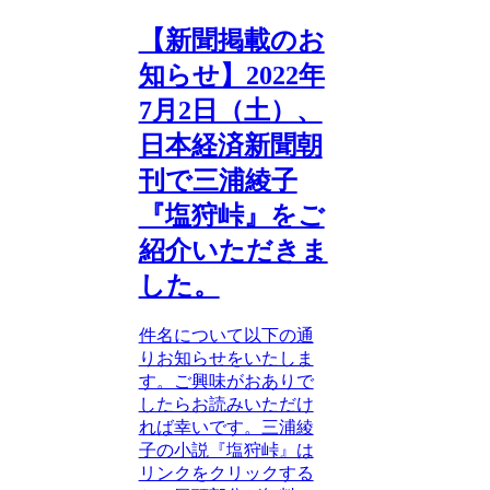
【新聞掲載のお
知らせ】2022年
7月2日（土）、
日本経済新聞朝
刊で三浦綾子
『塩狩峠』をご
紹介いただきま
した。
件名について以下の通
りお知らせをいたしま
す。ご興味がおありで
したらお読みいただけ
れば幸いです。三浦綾
子の小説『塩狩峠』は
リンクをクリックする