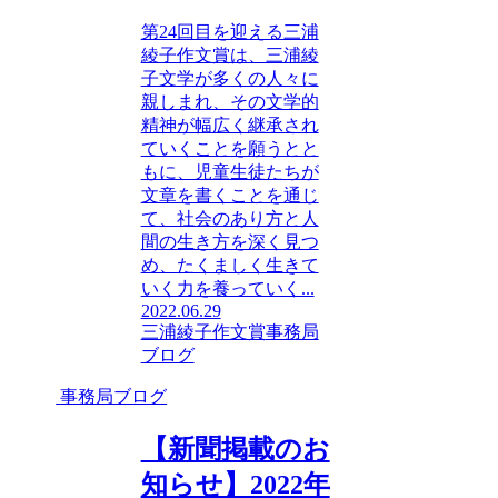
第24回目を迎える三浦
綾子作文賞は、三浦綾
子文学が多くの人々に
親しまれ、その文学的
精神が幅広く継承され
ていくことを願うとと
もに、児童生徒たちが
文章を書くことを通じ
て、社会のあり方と人
間の生き方を深く見つ
め、たくましく生きて
いく力を養っていく...
2022.06.29
三浦綾子作文賞
事務局
ブログ
事務局ブログ
【新聞掲載のお
知らせ】2022年