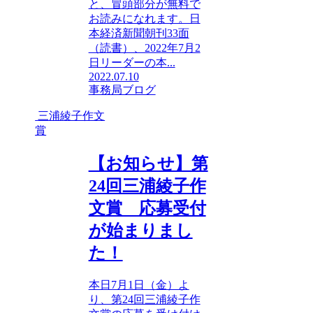
と、冒頭部分が無料で
お読みになれます。日
本経済新聞朝刊33面
（読書）、2022年7月2
日リーダーの本...
2022.07.10
事務局ブログ
三浦綾子作文
賞
【お知らせ】第
24回三浦綾子作
文賞 応募受付
が始まりまし
た！
本日7月1日（金）よ
り、第24回三浦綾子作