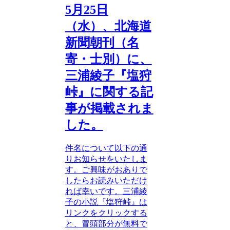
5月25日
（水）、北海道
新聞朝刊（名
寄・士別）に、
三浦綾子『塩狩
峠』に関する記
事が掲載されま
した。
件名について以下の通
りお知らせをいたしま
す。ご興味がおありで
したらお読みいただけ
れば幸いです。三浦綾
子の小説『塩狩峠』は
リンクをクリックする
と、冒頭部分が無料で