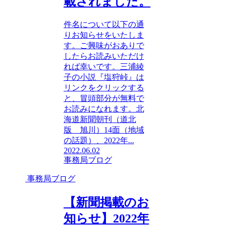
載されました。
件名について以下の通
りお知らせをいたしま
す。ご興味がおありで
したらお読みいただけ
れば幸いです。三浦綾
子の小説『塩狩峠』は
リンクをクリックする
と、冒頭部分が無料で
お読みになれます。北
海道新聞朝刊（道北
版 旭川）14面（地域
の話題）、2022年...
2022.06.02
事務局ブログ
事務局ブログ
【新聞掲載のお
知らせ】2022年