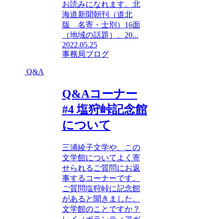
お読みになれます。北
海道新聞朝刊（道北
版 名寄・士別）16面
（地域の話題）、20...
2022.05.25
事務局ブログ
Q&A
Q&Aコーナー
#4 塩狩峠記念館
について
三浦綾子文学や、この
文学館についてよく寄
せられるご質問にお返
事するコーナーです。
ご質問塩狩峠に記念館
があると聞きました。
文学館のことですか？