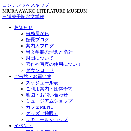
コンテンツへスキップ
MIURA AYAKO LITERATURE MUSEUM
三浦綾子記念文学館
お知らせ
事務局から
館長ブログ
案内人ブログ
当文学館の理念と指針
財団について
著作や写真の使用について
ダウンロード
ご来館・お買い物
スケジュール表
ご利用案内・団体予約
地図・お問い合わせ
ミュージアムショップ
カフェMENU
グッズ（通販）
リキュールショップ
イベント