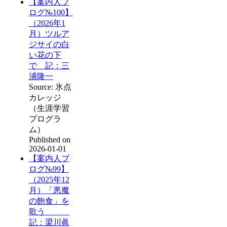
【案内人ブ
ログ№100】
（2026年1
月）ツルア
ジサイの白
い花の下
で 記：三
浦隆一
Source: 氷点
カレッジ
（生涯学習
プログラ
ム）
Published on
2026-01-01
【案内人ブ
ログ№99】
（2025年12
月）「悪魔
の飽食」を
歌う
記：梁川眞