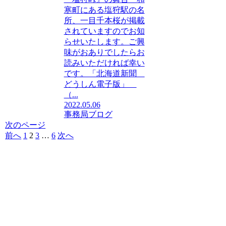
寒町にある塩狩駅の名
所、一目千本桜が掲載
されていますのでお知
らせいたします。ご興
味がおありでしたらお
読みいただければ幸い
です。「北海道新聞
どうしん電子版」
（...
2022.05.06
事務局ブログ
次のページ
前へ
1
2
3
…
6
次へ