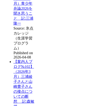
月）青少年
弁論2026を
聞き思うこ
と 記:三浦
隆一
Source: 氷点
カレッジ
（生涯学習
プログラ
ム）
Published on
2026-04-08
【案内人ブ
ログ№102】
（2026年3
月）三浦綾
子さんと山
崎豊子さん
の接点につ
いての断
想 記:森敏