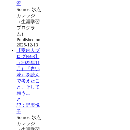
澄
Source: 氷点
カレッジ
（生涯学習
プログラ
ム）
Published on
2025-12-13
【案内人ブ
ログ№98】
（2025年11
月）『青い
棘』を読ん
で考えたこ
と、そして
願うこ
と
記：野表悦
子
Source: 氷点
カレッジ
（生涯学習