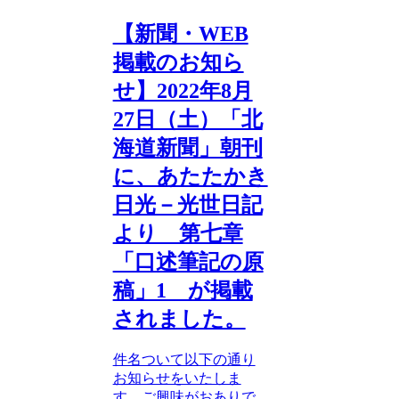
【新聞・WEB
掲載のお知ら
せ】2022年8月
27日（土）「北
海道新聞」朝刊
に、あたたかき
日光－光世日記
より 第七章
「口述筆記の原
稿」1 が掲載
されました。
件名ついて以下の通り
お知らせをいたしま
す。ご興味がおありで