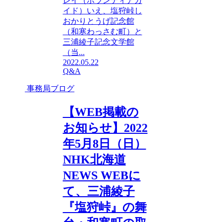
レイ（ボランティアガ
イド）いえ、塩狩峠し
おかりとうげ記念館
（和寒わっさむ町）と
三浦綾子記念文学館
（当...
2022.05.22
Q&A
事務局ブログ
【WEB掲載の
お知らせ】2022
年5月8日（日）
NHK北海道
NEWS WEBに
て、三浦綾子
『塩狩峠』の舞