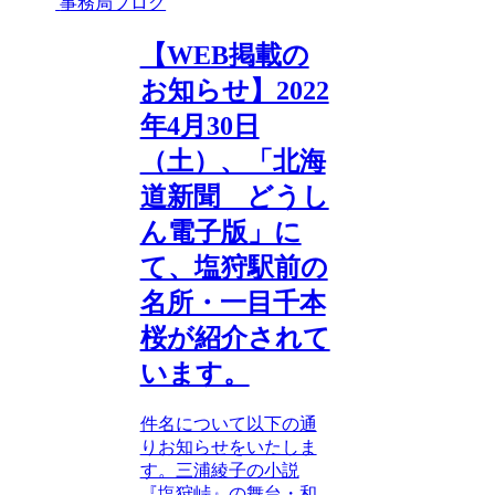
事務局ブログ
【WEB掲載の
お知らせ】2022
年4月30日
（土）、「北海
道新聞 どうし
ん電子版」に
て、塩狩駅前の
名所・一目千本
桜が紹介されて
います。
件名について以下の通
りお知らせをいたしま
す。三浦綾子の小説
『塩狩峠』の舞台・和