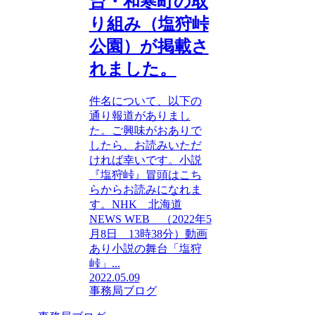
台・和寒町の取
り組み（塩狩峠
公園）が掲載さ
れました。
件名について、以下の
通り報道がありまし
た。ご興味がおありで
したら、お読みいただ
ければ幸いです。小説
『塩狩峠』冒頭はこち
らからお読みになれま
す。NHK 北海道
NEWS WEB （2022年5
月8日 13時38分）動画
あり小説の舞台「塩狩
峠」...
2022.05.09
事務局ブログ