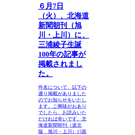
６月7日
（火）、北海道
新聞朝刊（旭
川・上川）に、
三浦綾子生誕
100年の記事が
掲載されまし
た。
件名について、以下の
通り掲載がありました
のでお知らせをいたし
ます。ご興味がおあり
でしたら、お読みいた
だければ幸いです。北
海道新聞朝刊（道北
版 旭川・上川）15面