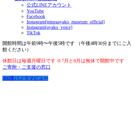
公式LINEアカウント
YouTube
Facebook
Instagram[miuraayako_museum_official]
Instagram[ayako_voice]
TikTok
開館時間は午前9時〜午後5時です （午後4時30分までにご入
館ください）
休館日は毎週月曜日です ※7月と8月は無休で開館中です
ご寄附・ご支援の窓口
360度パノラマビュー