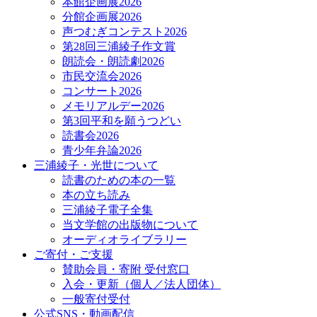
本館企画展2026
分館企画展2026
声つむぎコンテスト2026
第28回三浦綾子作文賞
朗読会・朗読劇2026
市民交流会2026
コンサート2026
メモリアルデー2026
第3回平和を願うつどい
読書会2026
青少年弁論2026
三浦綾子・光世について
読書のための本の一覧
本の立ち読み
三浦綾子電子全集
当文学館の出版物について
オーディオライブラリー
ご寄付・ご支援
賛助会員・寄附 受付窓口
入会・更新（個人／法人団体）
一般寄付受付
公式SNS・動画配信