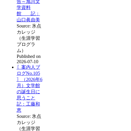
告～旭川文
学資料
館 記：
山口眞由美
Source: 氷点
カレッジ
（生涯学習
プログラ
ム）
Published on
2026-07-10
〖案内人ブ
ログNo.105
〗（2026年6
月）文学館
の誕生日に
思うこと
記：工藤和
恵
Source: 氷点
カレッジ
（生涯学習