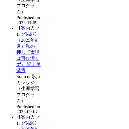
プログラ
ム）
Published on
2025-11-09
【案内人ブ
ログ№97】
（2025年9
月）私の一
押し『太陽
は再び没せ
ず』 記：泉
清貴
Source: 氷点
カレッジ
（生涯学習
プログラ
ム）
Published on
2025-09-07
【案内人ブ
ログ№96】