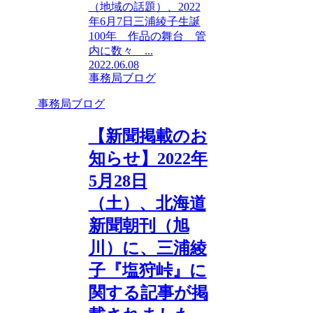
（地域の話題）、2022
年6月7日三浦綾子生誕
100年 作品の舞台 管
内に数々 ...
2022.06.08
事務局ブログ
事務局ブログ
【新聞掲載のお
知らせ】2022年
5月28日
（土）、北海道
新聞朝刊（旭
川）に、三浦綾
子『塩狩峠』に
関する記事が掲