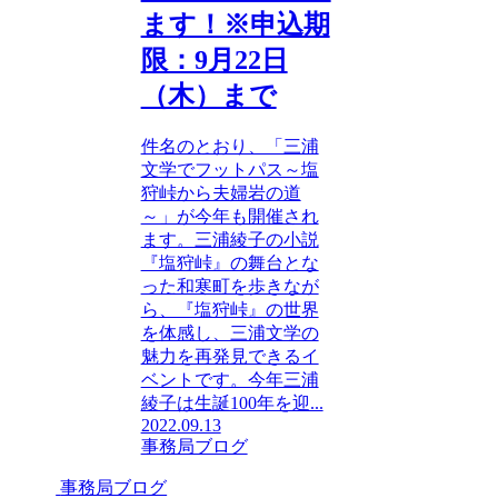
ます！※申込期
限：9月22日
（木）まで
件名のとおり、「三浦
文学でフットパス～塩
狩峠から夫婦岩の道
～」が今年も開催され
ます。三浦綾子の小説
『塩狩峠』の舞台とな
った和寒町を歩きなが
ら、『塩狩峠』の世界
を体感し、三浦文学の
魅力を再発見できるイ
ベントです。今年三浦
綾子は生誕100年を迎...
2022.09.13
事務局ブログ
事務局ブログ