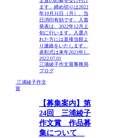
文賞の応募を受け付け
ます。締め切りは2022
年10月31日（月）、当
日消印有効です。入賞
発表は、2022年12月上
旬に行います。入選さ
れた方には直接当館よ
り連絡をいたします。
表彰式は来年2023年1...
2022.07.01
三浦綾子作文賞
事務局
ブログ
三浦綾子作文
賞
【募集案内】第
24回 三浦綾子
作文賞 作品募
集について