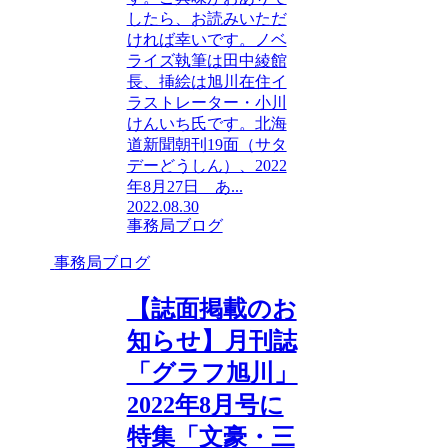
したら、お読みいただ
ければ幸いです。ノベ
ライズ執筆は田中綾館
長、挿絵は旭川在住イ
ラストレーター・小川
けんいち氏です。北海
道新聞朝刊19面（サタ
デーどうしん）、2022
年8月27日 あ...
2022.08.30
事務局ブログ
事務局ブログ
【誌面掲載のお
知らせ】月刊誌
「グラフ旭川」
2022年8月号に
特集「文豪・三