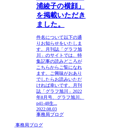
浦綾子の横顔」
を掲載いただき
ました。
件名について以下の通
りお知らせをいたしま
す。月刊誌「グラフ旭
川」のサイトでは、特
集記事の読みどころが
こちらからご覧になれ
ます。ご興味がおあり
でしたらお読みいただ
ければ幸いです。月刊
誌「グラフ旭川」2022
年8月号、グラフ旭川、
p41-48生...
2022.08.03
事務局ブログ
事務局ブログ