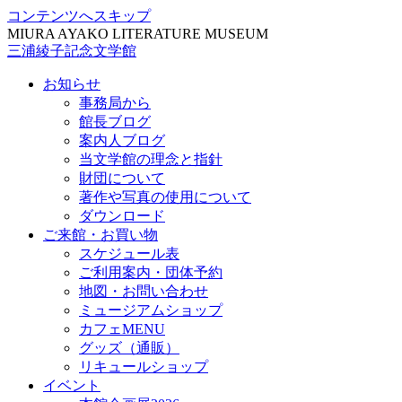
コンテンツへスキップ
MIURA AYAKO LITERATURE MUSEUM
三浦綾子記念文学館
お知らせ
事務局から
館長ブログ
案内人ブログ
当文学館の理念と指針
財団について
著作や写真の使用について
ダウンロード
ご来館・お買い物
スケジュール表
ご利用案内・団体予約
地図・お問い合わせ
ミュージアムショップ
カフェMENU
グッズ（通販）
リキュールショップ
イベント