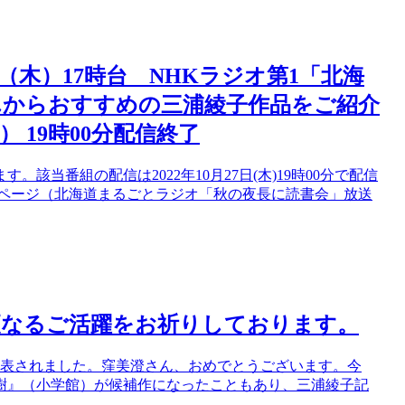
日（木）17時台 NHKラジオ第1「北海
んからおすすめの三浦綾子作品をご紹介
） 19時00分配信終了
当番組の配信は2022年10月27日(木)19時00分で配信
ムページ（北海道まるごとラジオ「秋の夜長に読書会」放送
更なるご活躍をお祈りしております。
発表されました。窪美澄さん、おめでとうございます。今
樹』（小学館）が候補作になったこともあり、三浦綾子記