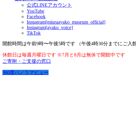
公式LINEアカウント
YouTube
Facebook
Instagram[miuraayako_museum_official]
Instagram[ayako_voice]
TikTok
開館時間は午前9時〜午後5時です （午後4時30分までにご入
休館日は毎週月曜日です ※7月と8月は無休で開館中です
ご寄附・ご支援の窓口
360度パノラマビュー