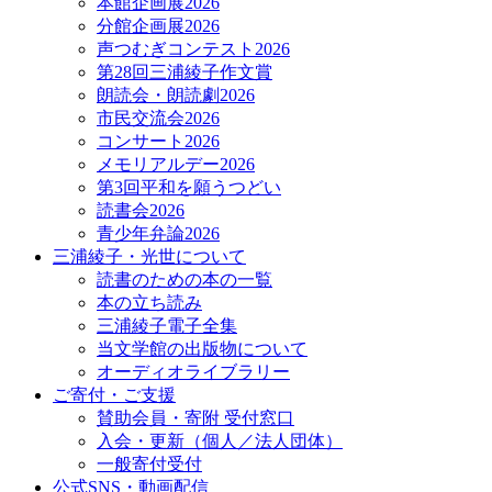
本館企画展2026
分館企画展2026
声つむぎコンテスト2026
第28回三浦綾子作文賞
朗読会・朗読劇2026
市民交流会2026
コンサート2026
メモリアルデー2026
第3回平和を願うつどい
読書会2026
青少年弁論2026
三浦綾子・光世について
読書のための本の一覧
本の立ち読み
三浦綾子電子全集
当文学館の出版物について
オーディオライブラリー
ご寄付・ご支援
賛助会員・寄附 受付窓口
入会・更新（個人／法人団体）
一般寄付受付
公式SNS・動画配信