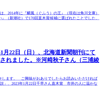
は、2014年に『颶風（ぐふう）の王』（現在は角川文庫）
』（新潮社）で170回直木賞候補に選ばれたことでした、
年1月22日（日）、北海道新聞朝刊にて
されました。※河﨑秋子さん（三浦綾
せします。 ご興味がおありでしたらお読みいただければ
」、2023年1月22日千早さん直木賞 市井の人に温かな