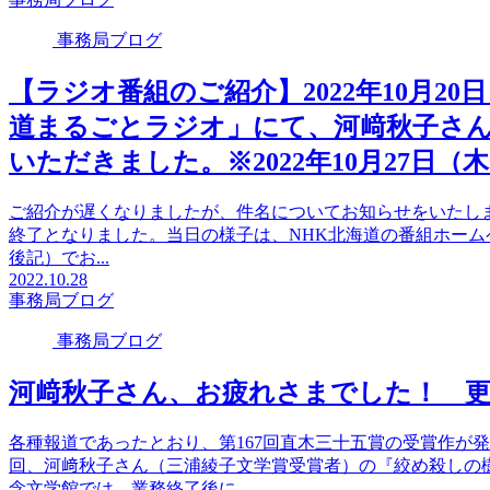
事務局ブログ
【ラジオ番組のご紹介】2022年10月20
道まるごとラジオ」にて、河﨑秋子さ
いただきました。※2022年10月27日（木
ご紹介が遅くなりましたが、件名についてお知らせをいたします。該
終了となりました。当日の様子は、NHK北海道の番組ホー
後記）でお...
2022.10.28
事務局ブログ
事務局ブログ
河﨑秋子さん、お疲れさまでした！ 
各種報道であったとおり、第167回直木三十五賞の受賞作が
回、河﨑秋子さん（三浦綾子文学賞受賞者）の『絞め殺しの
念文学館では、業務終了後に...