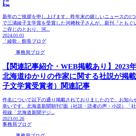
に
新年のご挨拶を申し上げます。昨年末の嬉しいニュースの1つ
で三浦綾子文学賞を受賞した河﨑秋子さんが、新刊『ともぐい
ご存じのとおり、河...
2024.01.01
「綾歌」館長ブログ
事務局ブログ
【関連記事紹介・WEB掲載あり】2023
北海道ゆかりの作家に関する社説が掲載
子文学賞受賞者）関連記事
件名について以下の通り掲載されておりましたので、お知ら
幸いです。北海道新聞朝刊7面（社説・読者の声・小説）「社説
視線「北海道新聞デジ...
2023.01.26
事務局ブログ
事務局ブログ