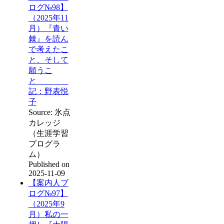
ログ№98】
（2025年11
月）『青い
棘』を読ん
で考えたこ
と、そして
願うこ
と
記：野表悦
子
Source: 氷点
カレッジ
（生涯学習
プログラ
ム）
Published on
2025-11-09
【案内人ブ
ログ№97】
（2025年9
月）私の一