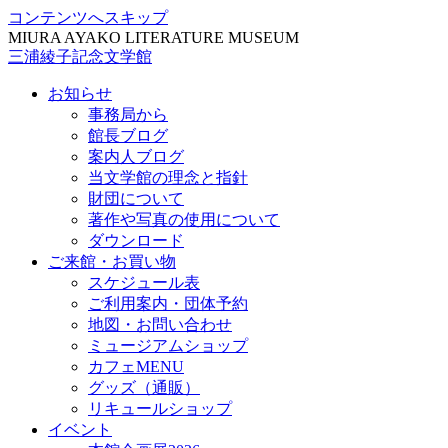
コンテンツへスキップ
MIURA AYAKO LITERATURE MUSEUM
三浦綾子記念文学館
お知らせ
事務局から
館長ブログ
案内人ブログ
当文学館の理念と指針
財団について
著作や写真の使用について
ダウンロード
ご来館・お買い物
スケジュール表
ご利用案内・団体予約
地図・お問い合わせ
ミュージアムショップ
カフェMENU
グッズ（通販）
リキュールショップ
イベント