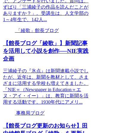
で、アンケートを行いました。質問は、
ずばり「三浦綾子の作品を読んだことが
ありますか？」。受講生は、人文学部の
1～4年生で、142人...
「綾歌」館長ブログ
【館長ブログ「綾歌」】新聞記事
を活用して小説を創作──NIE実践
企画
三浦綾子の『氷点』は新聞連載小説でし
たが、近年は、新聞を教材として、さま
ざまに活用する学校も増えてきました。
「NIE＝（Newspaper in Education＝エ
ヌ・アイ・イー）」は、教育に新聞を活
用する活動です。1930年代にアメリ...
事務局ブログ
【館長ブログ更新のお知らせ】田