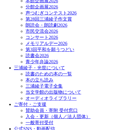
本館企画展2026
分館企画展2026
声つむぎコンテスト2026
第28回三浦綾子作文賞
朗読会・朗読劇2026
市民交流会2026
コンサート2026
メモリアルデー2026
第3回平和を願うつどい
読書会2026
青少年弁論2026
三浦綾子・光世について
読書のための本の一覧
本の立ち読み
三浦綾子電子全集
当文学館の出版物について
オーディオライブラリー
ご寄付・ご支援
賛助会員・寄附 受付窓口
入会・更新（個人／法人団体）
一般寄付受付
公式SNS・動画配信