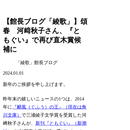
【館長ブログ「綾歌」】頌
春 河﨑秋子さん、『と
もぐい』で再び直木賞候
補に
「綾歌」館長ブログ
2024.01.01
新年のご挨拶を申し上げます。
昨年末の嬉しいニュースの1つは、2014
年に
『颶風（ぐふう）の王』（現在は角
川文庫）
で三浦綾子文学賞を受賞した河
﨑秋子さんが、
新刊『ともぐい』（新潮