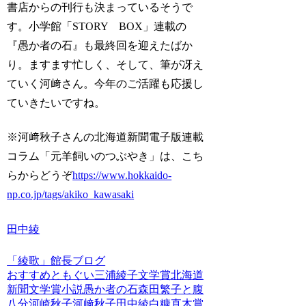
書店からの刊行も決まっているそうで
す。小学館「STORY BOX」連載の
『愚か者の石』も最終回を迎えたばか
り。ますます忙しく、そして、筆が冴え
ていく河﨑さん。今年のご活躍も応援し
ていきたいですね。
※河﨑秋子さんの北海道新聞電子版連載
コラム「元羊飼いのつぶやき」は、こち
らからどうぞ
https://www.hokkaido-
np.co.jp/tags/akiko_kawasaki
田中綾
「綾歌」館長ブログ
おすすめ
ともぐい
三浦綾子文学賞
北海道
新聞文学賞
小説
愚か者の石
森田繁子と腹
八分
河崎秋子
河﨑秋子
田中綾
白糠
直木賞