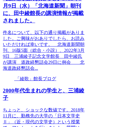
月9日（水）「北海道新聞」朝刊
に、田中綾館長の講演情報が掲載
されました。
件名について、以下の通り掲載がありま
した。ご興味がおありでしたら、お読み
いただければ幸いです。 北海道新聞朝
刊、16版5面（総合・小説）、2022年3月
9日 三浦綾子記念文学館長 田中綾氏
が講演 道政経懇話会29日に例会 北
海道政経懇話会...
「綾歌」館長ブログ
2000年代生まれの学生と、三浦綾
子
ちょっと、ショックな数値です。2018年
11月に、勤務先の大学の「日本文学史
Ⅱ」（近・現代の文学史）という授業