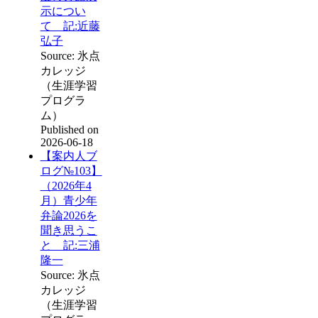
示につい
て 記:近藤
弘子
Source: 氷点
カレッジ
（生涯学習
プログラ
ム）
Published on
2026-06-18
【案内人ブ
ログ№103】
（2026年4
月）青少年
弁論2026を
聞き思うこ
と 記:三浦
隆一
Source: 氷点
カレッジ
（生涯学習