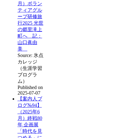
月）ボラン
ティアグル
ープ研修旅
行2025 光世
の郷里滝上
町へ 記：
山口眞由
美
Source: 氷点
カレッジ
（生涯学習
プログラ
ム）
Published on
2025-07-07
【案内人ブ
ログ№94】
（2025年6
月）終戦80
年 企画展
「時代を見
つめる」に