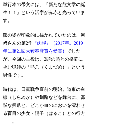
単行本の帯文には、「新たな熊文学の誕
生！！」という活字が赤赤と光っていま
す。
熊の姿が印象的に描かれていたのは、河
﨑さんの第2作
『肉弾』（2017年。2019
年に第21回大藪春彦賞を受賞）
でした
が、今回の主役は、2頭の熊との格闘に
挑む猟師の「熊爪（くまづめ）」という
男性です。
時代は、日露戦争直前の明治。道東の白
糠（しらぬか）や釧路などを舞台に、寡
黙な熊爪と、どこか血のにおいを漂わせ
る盲目の少女・陽子（はるこ）との行方
――。