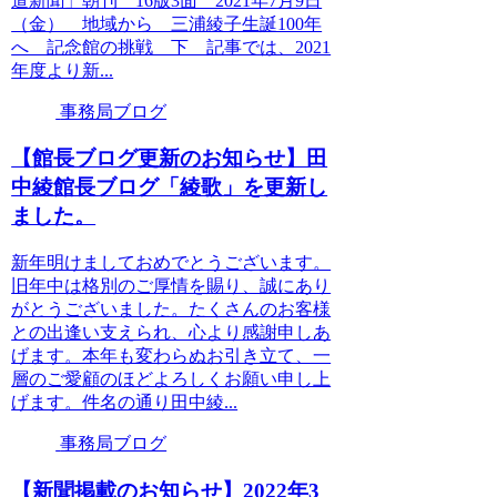
道新聞」朝刊 16版3面 2021年7月9日
（金） 地域から 三浦綾子生誕100年
へ 記念館の挑戦 下 記事では、2021
年度より新...
事務局ブログ
【館長ブログ更新のお知らせ】田
中綾館長ブログ「綾歌」を更新し
ました。
新年明けましておめでとうございます。
旧年中は格別のご厚情を賜り、誠にあり
がとうございました。たくさんのお客様
との出逢い支えられ、心より感謝申しあ
げます。本年も変わらぬお引き立て、一
層のご愛顧のほどよろしくお願い申し上
げます。件名の通り田中綾...
事務局ブログ
【新聞掲載のお知らせ】2022年3