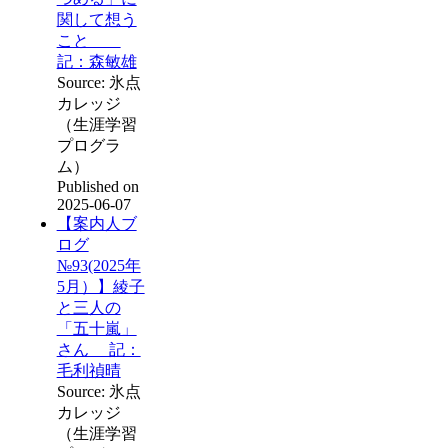
関して想う
こと
記：森敏雄
Source: 氷点
カレッジ
（生涯学習
プログラ
ム）
Published on
2025-06-07
【案内人ブ
ログ
№93(2025年
5月）】綾子
と三人の
「五十嵐」
さん 記：
毛利禎晴
Source: 氷点
カレッジ
（生涯学習