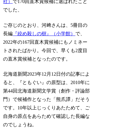
社）
で170回直木賞候補に選ばれたこと
でした、
ご存じのとおり、河﨑さんは、5冊目の
長編
『絞め殺しの樹』（小学館）
で、
2022年の167回直木賞候補にもノミネー
トされたばかり。今回で、早くも2度目
の直木賞候補となったのです。
北海道新聞2023年12月12日付の記事によ
ると、『ともぐい』の原型は、2010年に
第44回北海道新聞文学賞（創作・評論部
門）で候補作となった「熊爪譚」だそう
です。10年以上じっくりあたためて、ご
自身の原点をあらためて確認した長編な
のでしょうね。