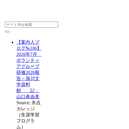
【案内人ブ
ログ№106】
2026年7月
ボランティ
アグループ
研修2026報
告～旭川文
学資料
館 記：
山口眞由美
Source: 氷点
カレッジ
（生涯学習
プログラ
ム）