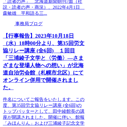
「読者の声」 北海道新聞朝刊7面（社
説・読者の声・商況）、2022年4月1日
森敏雄 平和語る三...
事務局ブログ
【行事報告】2023年10月18日
（水）18時00分より、第35回労文
協リレー講座 (全6回) １回目
「三浦綾子文学と〈労働〉―さま
ざまな登場人物への想い」が北海
道自治労会館（札幌市北区）にて
オンライン併用で開催されまし
た。
件名についてご報告をいたします。この
度、第35回労文協リレー講座 (全6回)の
トップバッターとして、田中綾館長の講
座が開講されました。開催に伴い、館報
「みほんりん」および三浦綾子記念文学