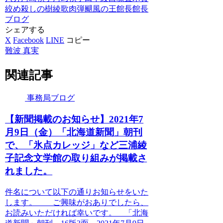
絞め殺しの樹
綾歌
肉弾
颶風の王
館長
館長
ブログ
シェアする
X
Facebook
LINE
コピー
難波 真実
関連記事
事務局ブログ
【新聞掲載のお知らせ】2021年7
月9日（金）「北海道新聞」朝刊
で、「氷点カレッジ」など三浦綾
子記念文学館の取り組みが掲載さ
れました。
件名について以下の通りお知らせをいた
します。 ご興味がおありでしたら、
お読みいただければ幸いです。 「北海