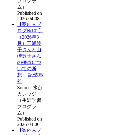
プログラ
ム）
Published on
2026-04-08
【案内人ブ
ログ№102】
（2026年3
月）三浦綾
子さんと山
崎豊子さん
の接点につ
いての断
想 記:森敏
雄
Source: 氷点
カレッジ
（生涯学習
プログラ
ム）
Published on
2026-03-06
【案内人ブ