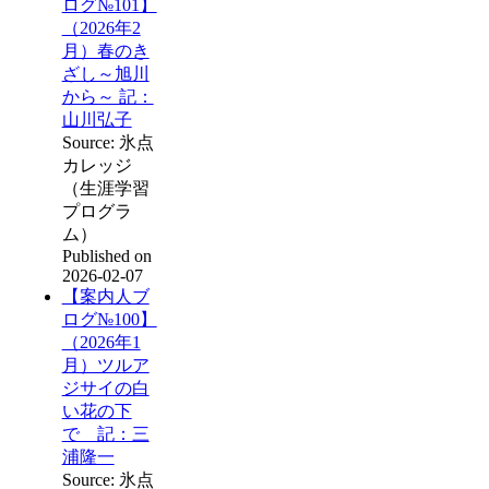
ログ№101】
（2026年2
月）春のき
ざし～旭川
から～ 記：
山川弘子
Source: 氷点
カレッジ
（生涯学習
プログラ
ム）
Published on
2026-02-07
【案内人ブ
ログ№100】
（2026年1
月）ツルア
ジサイの白
い花の下
で 記：三
浦隆一
Source: 氷点