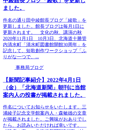
中綾館長ブログ「綾歌」を更新し
ました。
件名の通り田中綾館長ブログ「綾歌」を
更新しました。館長ブログは毎月1日に
更新されます。 文化の秋、講演の秋
2020年11月1日 10月3日、北海道十勝管
内清水町「清水町図書館開館30周年」を
記念して、短歌創作ワークショップ「ふ
りがな一つで、...
事務局ブログ
【新聞記事紹介】2022年4月1日
（金）「北海道新聞」朝刊に当館
案内人の投書が掲載されました。
件名についてお知らせをいたします。三
浦綾子記念文学館案内人・森敏雄の文章
が掲載されました。ご興味がおありでし
たら、お読みいただければ幸いです。