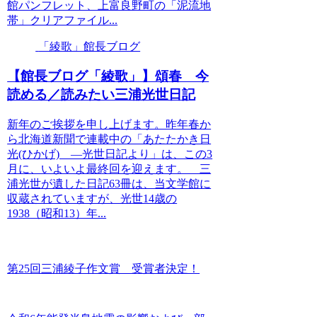
館パンフレット、上富良野町の「泥流地
帯」クリアファイル...
「綾歌」館長ブログ
【館長ブログ「綾歌」】頌春 今
読める／読みたい三浦光世日記
新年のご挨拶を申し上げます。昨年春か
ら北海道新聞で連載中の「あたたかき日
光(ひかげ) ―光世日記より」は、この3
月に、いよいよ最終回を迎えます。 三
浦光世が遺した日記63冊は、当文学館に
収蔵されていますが、光世14歳の
1938（昭和13）年...
第25回三浦綾子作文賞 受賞者決定！