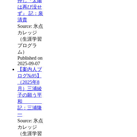
押し『太陽
は再び没せ
ず』 記：泉
清貴
Source: 氷点
カレッジ
（生涯学習
プログラ
ム）
Published on
2025-09-07
【案内人ブ
ログ№95】
（2025年8
月）三浦綾
子の願う平
和
記：三浦隆
一
Source: 氷点
カレッジ
（生涯学習