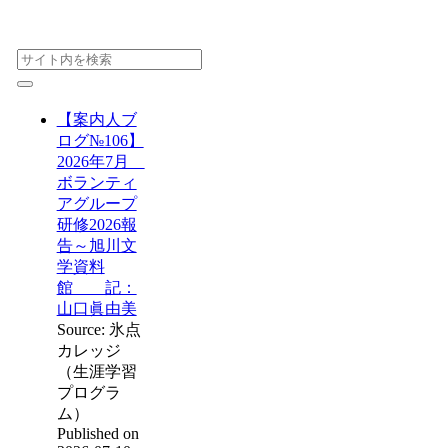
【案内人ブ
ログ№106】
2026年7月
ボランティ
アグループ
研修2026報
告～旭川文
学資料
館 記：
山口眞由美
Source: 氷点
カレッジ
（生涯学習
プログラ
ム）
Published on