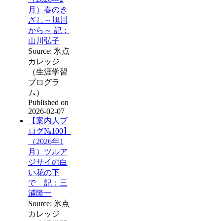
月）春のき
ざし～旭川
から～ 記：
山川弘子
Source: 氷点
カレッジ
（生涯学習
プログラ
ム）
Published on
2026-02-07
【案内人ブ
ログ№100】
（2026年1
月）ツルア
ジサイの白
い花の下
で 記：三
浦隆一
Source: 氷点
カレッジ