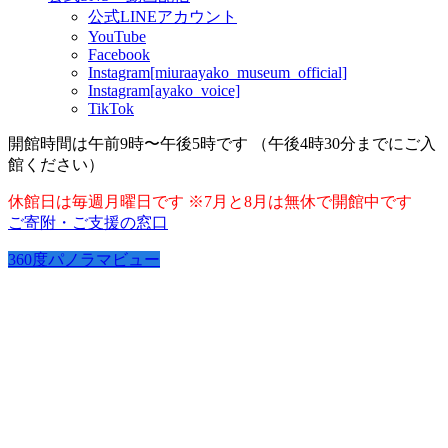
公式LINEアカウント
YouTube
Facebook
Instagram[miuraayako_museum_official]
Instagram[ayako_voice]
TikTok
開館時間は午前9時〜午後5時です （午後4時30分までにご入
館ください）
休館日は毎週月曜日です ※7月と8月は無休で開館中です
ご寄附・ご支援の窓口
360度パノラマビュー