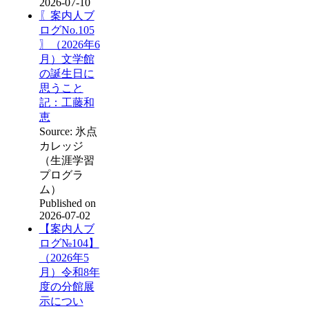
2026-07-10
〖案内人ブ
ログNo.105
〗（2026年6
月）文学館
の誕生日に
思うこと
記：工藤和
恵
Source: 氷点
カレッジ
（生涯学習
プログラ
ム）
Published on
2026-07-02
【案内人ブ
ログ№104】
（2026年5
月）令和8年
度の分館展
示につい