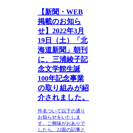
【新聞・WEB
掲載のお知ら
せ】2022年3月
19日（土）「北
海道新聞」朝刊
に、三浦綾子記
念文学館生誕
100年記念事業
の取り組みが紹
介されました。
件名ついて以下の通り
お知らせをいたしま
す。ご興味がおありで
したら、22面の記事と