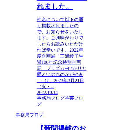
れました。
件名について以下の通
り掲載されましたの
で、お知らせをいたし
ます。ご興味がおりで
したらお読みいただけ
れば幸いです。2022年
度企画展「三浦綾子生
誕100年記念特別企画
展 プリズム─ひかりと
愛といのちのかがやき
─」は、2023年3月21日
（火・...
2022.10.14
事務局ブログ
学芸ブロ
グ
事務局ブログ
【新聞掲載のお