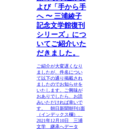
よび「手から手
へ 〜 三浦綾子
記念文学館復刊
シリーズ」につ
いてご紹介いた
だきました。
ご紹介が大変遅くなり
ましたが、件名につい
て以下の通り掲載され
ましたのでお知らせを
いたします。ご興味が
おありでしたら、お読
みいただければ幸いで
す。 朝日新聞朝刊1面
（インデックス欄）、
2021年12月10日 三浦
文学 継承へデータ