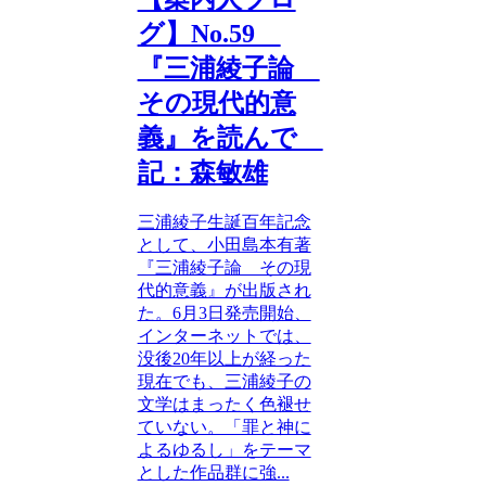
グ】No.59
『三浦綾子論
その現代的意
義』を読んで
記：森敏雄
三浦綾子生誕百年記念
として、小田島本有著
『三浦綾子論 その現
代的意義』が出版され
た。6月3日発売開始、
インターネットでは、
没後20年以上が経った
現在でも、三浦綾子の
文学はまったく色褪せ
ていない。「罪と神に
よるゆるし」をテーマ
とした作品群に強...