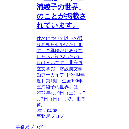
浦綾子の世界」
のことが掲載さ
れています。
件名について以下の通
りお知らせをいたしま
す。ご興味がおありで
したらお読みいただけ
れば幸いです。北海道
立文学館 常設展文学
館アーカイブ［令和4年
度］第1期「生誕100年
三浦綾子の世界」は、
2022年4月9日（土）～7
月3日（日）まで、北海
道...
2022.04.08
事務局ブログ
事務局ブログ