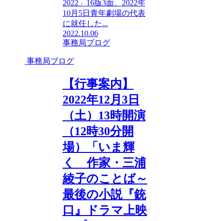
2022」16版3面、2022年
10月5日青年劇場の代表
に就任した...
2022.10.06
事務局ブログ
事務局ブログ
【行事案内】
2022年12月3日
（土）13時開演
（12時30分開
場）「いま輝
く 作家・三浦
綾子のことば～
最後の小説『銃
口』ドラマ上映