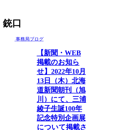
銃口
事務局ブログ
【新聞・WEB
掲載のお知ら
せ】2022年10月
13日（木）北海
道新聞朝刊（旭
川）にて、三浦
綾子生誕100年
記念特別企画展
について掲載さ