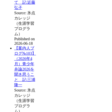
て 記:近藤
弘子
Source: 氷点
カレッジ
（生涯学習
プログラ
ム）
Published on
2026-06-18
【案内人ブ
ログ№103】
（2026年4
月）青少年
弁論2026を
聞き思うこ
と 記:三浦
隆一
Source: 氷点
カレッジ
（生涯学習
プログラ
ム）