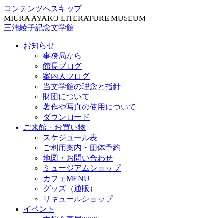
コンテンツへスキップ
MIURA AYAKO LITERATURE MUSEUM
三浦綾子記念文学館
お知らせ
事務局から
館長ブログ
案内人ブログ
当文学館の理念と指針
財団について
著作や写真の使用について
ダウンロード
ご来館・お買い物
スケジュール表
ご利用案内・団体予約
地図・お問い合わせ
ミュージアムショップ
カフェMENU
グッズ（通販）
リキュールショップ
イベント