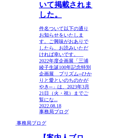
いて掲載されま
した。
件名ついて以下の通り
お知らせをいたしま
す。ご興味がおありで
したら、お読みいただ
ければ幸いです。
2022年度企画展「三浦
綾子生誕100年記念特別
企画展 プリズム─ひか
りと愛といのちのかが
やき─」は、2023年3月
21日（火・祝）までご
覧にな...
2022.08.18
事務局ブログ
事務局ブログ
【案内人ブロ