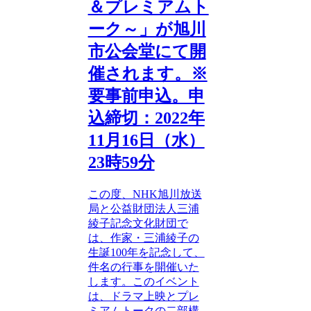
＆プレミアムト
ーク～」が旭川
市公会堂にて開
催されます。※
要事前申込。申
込締切：2022年
11月16日（水）
23時59分
この度、NHK旭川放送
局と公益財団法人三浦
綾子記念文化財団で
は、作家・三浦綾子の
生誕100年を記念して、
件名の行事を開催いた
します。このイベント
は、ドラマ上映とプレ
ミアムトークの二部構