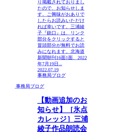
り掲載されておりまし
たので、お知らせしま
す。ご興味がおありで
したらお読みいただけ
れば幸いです。三浦綾
子『銃口』は、リンク
部分をクリックすると
冒頭部分が無料でお読
みになれます。北海道
新聞朝刊16面1面、2022
年7月19日...
2022.07.19
事務局ブログ
事務局ブログ
【動画追加のお
知らせ】［氷点
カレッジ］三浦
綾子作品朗読会