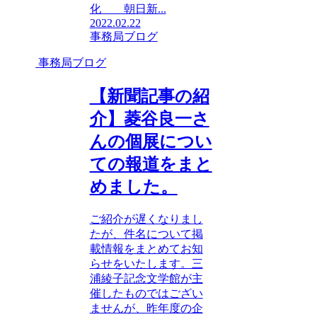
化 朝日新...
2022.02.22
事務局ブログ
事務局ブログ
【新聞記事の紹
介】菱谷良一さ
んの個展につい
ての報道をまと
めました。
ご紹介が遅くなりまし
たが、件名について掲
載情報をまとめてお知
らせをいたします。三
浦綾子記念文学館が主
催したものではござい
ませんが、昨年度の企