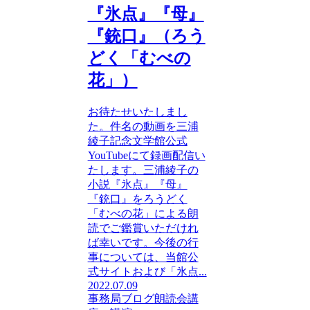
『氷点』『母』
『銃口』（ろう
どく「むべの
花」）
お待たせいたしまし
た。件名の動画を三浦
綾子記念文学館公式
YouTubeにて録画配信い
たします。三浦綾子の
小説『氷点』『母』
『銃口』をろうどく
「むべの花」による朗
読でご鑑賞いただけれ
ば幸いです。今後の行
事については、当館公
式サイトおよび「氷点...
2022.07.09
事務局ブログ
朗読会
講