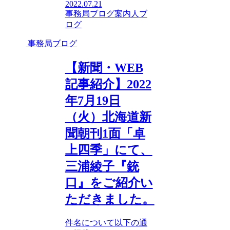
2022.07.21
事務局ブログ
案内人ブ
ログ
事務局ブログ
【新聞・WEB
記事紹介】2022
年7月19日
（火）北海道新
聞朝刊1面「卓
上四季」にて、
三浦綾子『銃
口』をご紹介い
ただきました。
件名について以下の通