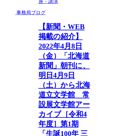
座・講演
事務局ブログ
【新聞・WEB
掲載の紹介】
2022年4月8日
（金）「北海道
新聞」朝刊に、
明日4月9日
（土）から北海
道立文学館 常
設展文学館アー
カイブ［令和4
年度］第1期
「生誕100年 三