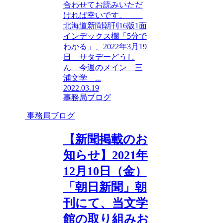
合わせてお読みいただ
ければ幸いです。
北海道新聞朝刊16版1面
インデックス欄「5分で
わかる」、2022年3月19
日 サタデーどうし
ん 今週のメイン 三
浦文学 ...
2022.03.19
事務局ブログ
事務局ブログ
【新聞掲載のお
知らせ】2021年
12月10日（金）
「朝日新聞」朝
刊にて、当文学
館の取り組みお