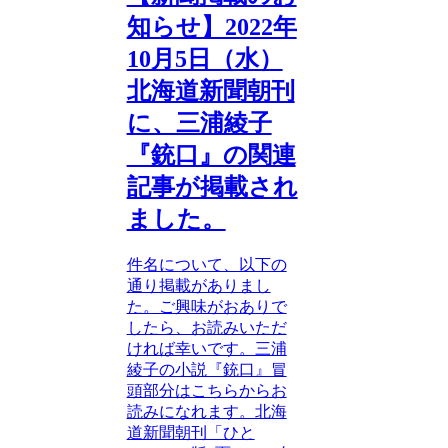
知らせ】2022年
10月5日（水）
北海道新聞朝刊
に、三浦綾子
『銃口』の関連
記事が掲載され
ました。
件名について、以下の
通り掲載がありまし
た。ご興味がおありで
したら、お読みいただ
ければ幸いです。三浦
綾子の小説『銃口』冒
頭部分はこちらからお
読みになれます。北海
道新聞朝刊「ひと