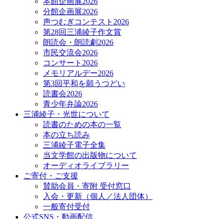
本館企画展2026
分館企画展2026
声つむぎコンテスト2026
第28回三浦綾子作文賞
朗読会・朗読劇2026
市民交流会2026
コンサート2026
メモリアルデー2026
第3回平和を願うつどい
読書会2026
青少年弁論2026
三浦綾子・光世について
読書のための本の一覧
本の立ち読み
三浦綾子電子全集
当文学館の出版物について
オーディオライブラリー
ご寄付・ご支援
賛助会員・寄附 受付窓口
入会・更新（個人／法人団体）
一般寄付受付
公式SNS・動画配信