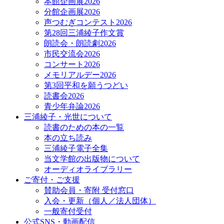
本館企画展2026
分館企画展2026
声つむぎコンテスト2026
第28回三浦綾子作文賞
朗読会・朗読劇2026
市民交流会2026
コンサート2026
メモリアルデー2026
第3回平和を願うつどい
読書会2026
青少年弁論2026
三浦綾子・光世について
読書のための本の一覧
本の立ち読み
三浦綾子電子全集
当文学館の出版物について
オーディオライブラリー
ご寄付・ご支援
賛助会員・寄附 受付窓口
入会・更新（個人／法人団体）
一般寄付受付
公式SNS・動画配信