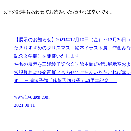
以下の記事もあわせてお読みいただければ幸いです。
【展示のお知らせ】2021年12月10日（金）～12月2
たきりすずめのクリスマス 絵本イラスト展 作画みな
記念文学館）を開催いたします。
件名の展示を三浦綾子記念文学館本館1階第3展示室お
常設展および企画展と合わせてごらんいただければ幸い
す。 三浦綾子作「珍版舌切り雀」40周年記念 ...
www.hyouten.com
2021.08.11