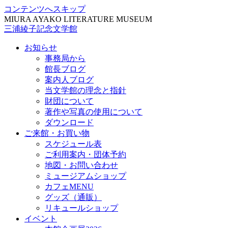
コンテンツへスキップ
MIURA AYAKO LITERATURE MUSEUM
三浦綾子記念文学館
お知らせ
事務局から
館長ブログ
案内人ブログ
当文学館の理念と指針
財団について
著作や写真の使用について
ダウンロード
ご来館・お買い物
スケジュール表
ご利用案内・団体予約
地図・お問い合わせ
ミュージアムショップ
カフェMENU
グッズ（通販）
リキュールショップ
イベント