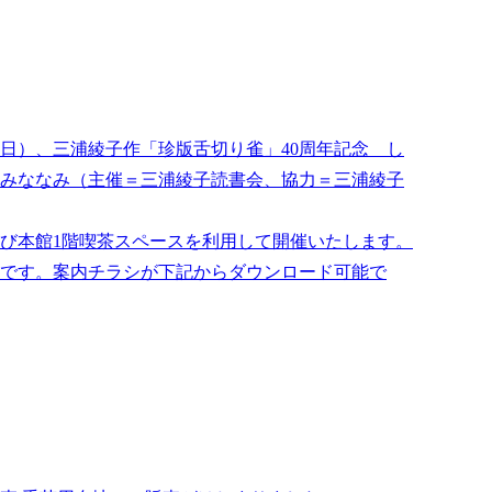
6日（日）、三浦綾子作「珍版舌切り雀」40周年記念 し
みななみ（主催＝三浦綾子読書会、協力＝三浦綾子
よび本館1階喫茶スペースを利用して開催いたします。
です。案内チラシが下記からダウンロード可能で