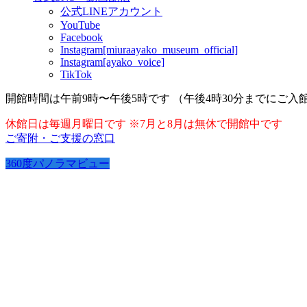
公式LINEアカウント
YouTube
Facebook
Instagram[miuraayako_museum_official]
Instagram[ayako_voice]
TikTok
開館時間は午前9時〜午後5時です （午後4時30分までにご入
休館日は毎週月曜日です ※7月と8月は無休で開館中です
ご寄附・ご支援の窓口
360度パノラマビュー