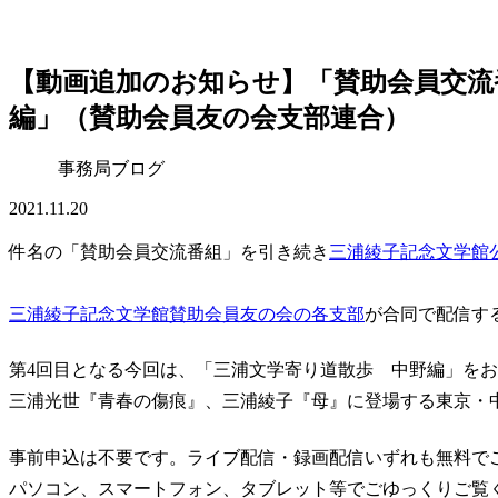
【動画追加のお知らせ】「賛助会員交流
編」（賛助会員友の会支部連合）
事務局ブログ
2021.11.20
件名の「賛助会員交流番組」を引き続き
三浦綾子記念文学館公式
三浦綾子記念文学館賛助会員友の会の各支部
が合同で配信す
第4回目となる今回は、「三浦文学寄り道散歩 中野編」を
三浦光世『青春の傷痕』、三浦綾子『母』に登場する東京・
事前申込は不要です。ライブ配信・録画配信いずれも無料で
パソコン、スマートフォン、タブレット等でごゆっくりご覧