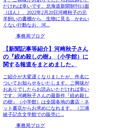
だければ幸いです。北海道新聞朝刊11面
（ほん）、2022年2月20日河﨑秋子の元
羊飼いの書棚から 生物に見る かわい
くない行動なお、河...
事務局ブログ
【新聞記事等紹介】河﨑秋子さん
の『絞め殺しの樹』（小学館）に
関する報道をまとめました。
ご紹介が大変遅くなりましたが、件名に
ついてお知らせをいたします。ご興味が
おありでしたらお読みいただければ幸い
です。河﨑秋子さんの最新作『絞め殺し
の樹』（小学館）は全国各地の書店・ネ
ット書店からお求めになれます。（三浦
綾子記念文学館での販売に...
事務局ブログ