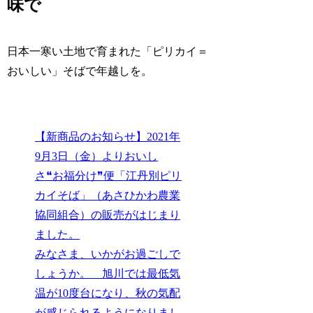
味で
日本一寒い土地で育まれた「ピリカイ＝
おいしい」そばで年越しを。
【新商品のお知らせ】2021年
9月3日（金）よりおいし
さ❝お福分け❞便「江丹別ピリ
カイそば」（あさひかわ農業
協同組合）の販売がはじまり
ました。
みなさま、いかがお過ごしで
しょうか。 旭川では最低気
温が10度台になり、秋の気配
が感じられるようになりまし