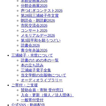
本館企画展2026
分館企画展2026
声つむぎコンテスト2026
第28回三浦綾子作文賞
朗読会・朗読劇2026
市民交流会2026
コンサート2026
メモリアルデー2026
第3回平和を願うつどい
読書会2026
青少年弁論2026
三浦綾子・光世について
読書のための本の一覧
本の立ち読み
三浦綾子電子全集
当文学館の出版物について
オーディオライブラリー
ご寄付・ご支援
賛助会員・寄附 受付窓口
入会・更新（個人／法人団体）
一般寄付受付
公式SNS・動画配信