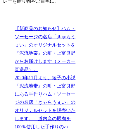
レーを贈り物やご自宅に。
【新商品のお知らせ】ハム・
ソーセージの名店「きゃらう
ぇい」のオリジナルセットを
『泥流地帯』の町・上富良野
からお届けします（メーカー
直送品）。
2020年11月より、綾子の小説
『泥流地帯』の町・上富良野
にある手作りハム・ソーセー
ジの名店「きゃらうぇい」の
オリジナルセットを販売いた
します。 道内産の豚肉を
100％使用した手作りのハ