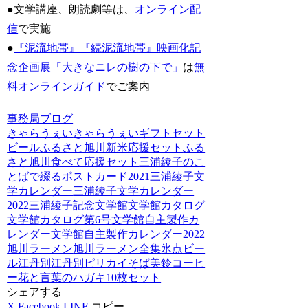
●文学講座、朗読劇等は、
オンライン配
信
で実施
●
『泥流地帯』『続泥流地帯』映画化記
念企画展「大きなニレの樹の下で」
は
無
料オンラインガイド
でご案内
事務局ブログ
きゃらうぇい
きゃらうぇいギフトセット
ビール
ふるさと旭川新米応援セット
ふる
さと旭川食べて応援セット
三浦綾子のこ
とばで綴るポストカード2021
三浦綾子文
学カレンダー
三浦綾子文学カレンダー
2022
三浦綾子記念文学館
文学館カタログ
文学館カタログ第6号
文学館自主製作カ
レンダー
文学館自主製作カレンダー2022
旭川ラーメン
旭川ラーメン全集
氷点ビー
ル
江丹別
江丹別ピリカイそば
美鈴コーヒ
ー
花と言葉のハガキ10枚セット
シェアする
X
Facebook
LINE
コピー