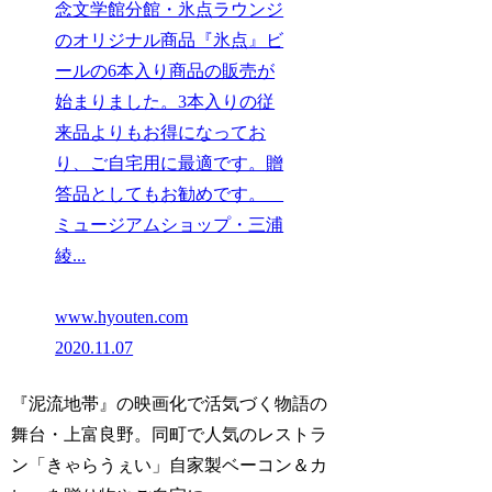
念文学館分館・氷点ラウンジ
のオリジナル商品『氷点』ビ
ールの6本入り商品の販売が
始まりました。3本入りの従
来品よりもお得になってお
り、ご自宅用に最適です。贈
答品としてもお勧めです。
ミュージアムショップ・三浦
綾...
www.hyouten.com
2020.11.07
『泥流地帯』の映画化で活気づく物語の
舞台・上富良野。同町で人気のレストラ
ン「きゃらうぇい」自家製ベーコン＆カ