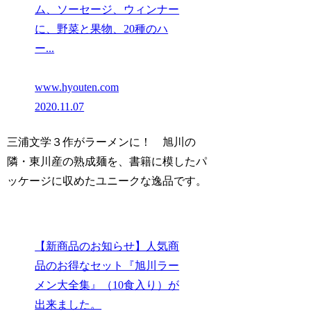
ム、ソーセージ、ウィンナー
に、野菜と果物、20種のハ
ー...
www.hyouten.com
2020.11.07
三浦文学３作がラーメンに！ 旭川の
隣・東川産の熟成麺を、書籍に模したパ
ッケージに収めたユニークな逸品です。
【新商品のお知らせ】人気商
品のお得なセット『旭川ラー
メン大全集』（10食入り）が
出来ました。