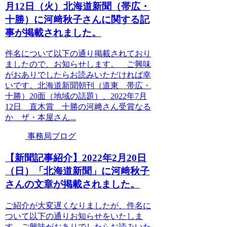
月12日（火）北海道新聞（帯広・
十勝）に河﨑秋子さんに関する記
事が掲載されました。
件名について以下の通り掲載されており
ましたので、お知らせします。 ご興味
がおありでしたらお読みいただければ幸
いです。北海道新聞朝刊（道東 帯広・
十勝）20面（地域の話題）、2022年7月
12日 直木賞 十勝の河﨑さん受賞なる
か ザ・本屋さん...
事務局ブログ
【新聞記事紹介】2022年2月20日
（日）「北海道新聞」に河﨑秋子
さんの文章が掲載されました。
ご紹介が大変遅くなりましたが、件名に
ついて以下の通りお知らせをいたしま
す。ご興味がおありでしたらお読みいた