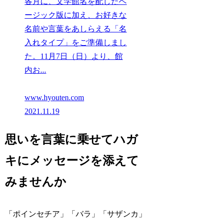
各月に、文学館名を配したベ
ージック版に加え、お好きな
名前や言葉をあしらえる「名
入れタイプ」をご準備しまし
た。11月7日（日）より、館
内お...
www.hyouten.com
2021.11.19
思いを言葉に乗せてハガ
キにメッセージを添えて
みませんか
「ポインセチア」「バラ」「サザンカ」