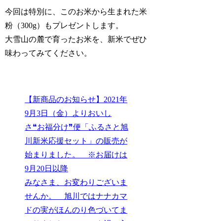
今回は特別に、このお米から生まれた米
粉（300g）もプレゼントします。
大雪山の麓で育ったお米を、新米でぜひ
味わってみてください。
【新商品のお知らせ】2021年
9月3日（金）よりおいし
さ❝お福分け❞便「ふるさと旭
川新米応援セット」の販売が
始まりました。 ※お届けは
9月20日以降
みなさま、お変わりございま
せんか。 旭川ではナナカマ
ドの実がほんのり色づいてま