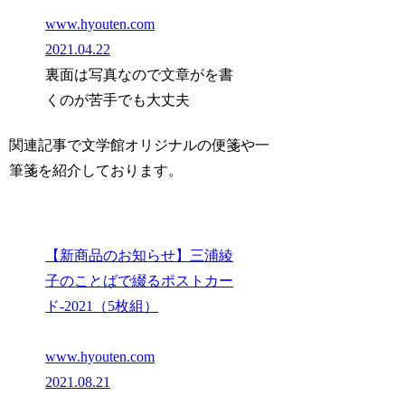
www.hyouten.com
2021.04.22
裏面は写真なので文章がを書
くのが苦手でも大丈夫
関連記事で文学館オリジナルの便箋や一
筆箋を紹介しております。
【新商品のお知らせ】三浦綾
子のことばで綴るポストカー
ド-2021（5枚組）
www.hyouten.com
2021.08.21