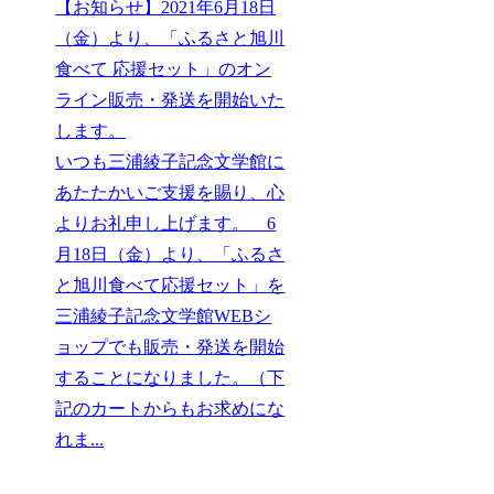
【お知らせ】2021年6月18日
（金）より、「ふるさと旭川
食べて 応援セット」のオン
ライン販売・発送を開始いた
します。
いつも三浦綾子記念文学館に
あたたかいご支援を賜り、心
よりお礼申し上げます。 6
月18日（金）より、「ふるさ
と旭川食べて応援セット」を
三浦綾子記念文学館WEBシ
ョップでも販売・発送を開始
することになりました。（下
記のカートからもお求めにな
れま...