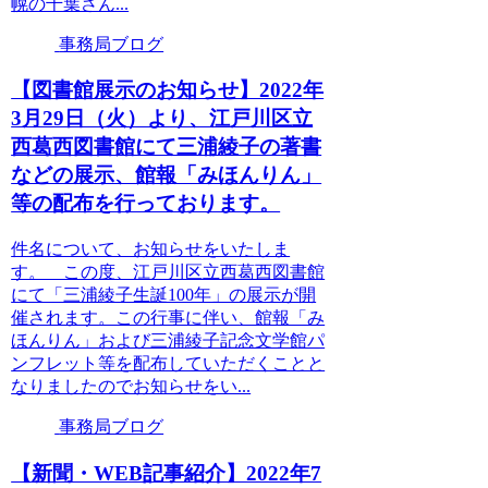
幌の千葉さん...
事務局ブログ
【図書館展示のお知らせ】2022年
3月29日（火）より、江戸川区立
西葛西図書館にて三浦綾子の著書
などの展示、館報「みほんりん」
等の配布を行っております。
件名について、お知らせをいたしま
す。 この度、江戸川区立西葛西図書館
にて「三浦綾子生誕100年」の展示が開
催されます。この行事に伴い、館報「み
ほんりん」および三浦綾子記念文学館パ
ンフレット等を配布していただくことと
なりましたのでお知らせをい...
事務局ブログ
【新聞・WEB記事紹介】2022年7