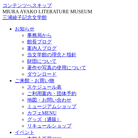
コンテンツへスキップ
MIURA AYAKO LITERATURE MUSEUM
三浦綾子記念文学館
お知らせ
事務局から
館長ブログ
案内人ブログ
当文学館の理念と指針
財団について
著作や写真の使用について
ダウンロード
ご来館・お買い物
スケジュール表
ご利用案内・団体予約
地図・お問い合わせ
ミュージアムショップ
カフェMENU
グッズ（通販）
リキュールショップ
イベント