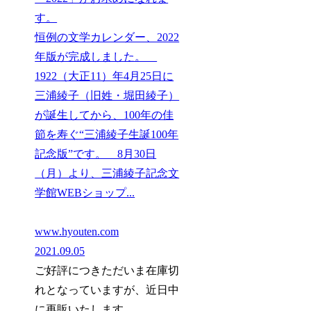
す。
恒例の文学カレンダー、2022
年版が完成しました。
1922（大正11）年4月25日に
三浦綾子（旧姓・堀田綾子）
が誕生してから、100年の佳
節を寿ぐ“三浦綾子生誕100年
記念版”です。 8月30日
（月）より、三浦綾子記念文
学館WEBショップ...
www.hyouten.com
2021.09.05
ご好評につきただいま在庫切
れとなっていますが、近日中
に再販いたします。