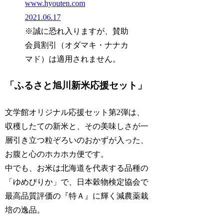
www.hyouten.com
2021.06.17
※誠に恐れ入りますが、賛助
会員割引（オダマキ・ナナカ
マド）は適用されません。
「ふるさと旭川新米応援セット」
文学館オリジナル応援セット第2弾は、
収穫したての新米と、その美味しさが一
層引き立つ粒ぞろいのおかずが入った、
お腹と心のホカホカ便です。
中でも、お米は北海道を代表する品種の
「ゆめぴりか」で、日本穀物検定協会で
最高品質評価の『特Ａ』に輝く減農薬栽
培の逸品。