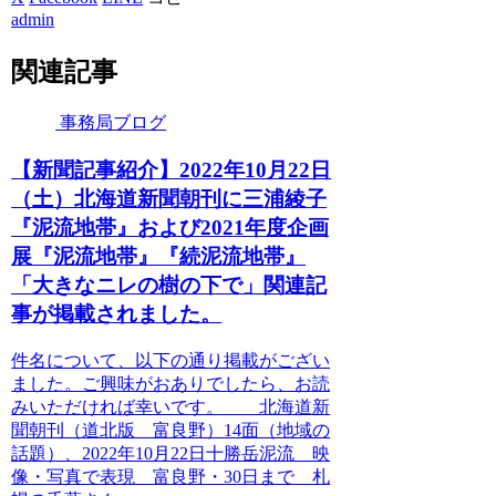
admin
関連記事
事務局ブログ
【新聞記事紹介】2022年10月22日
（土）北海道新聞朝刊に三浦綾子
『泥流地帯』および2021年度企画
展『泥流地帯』『続泥流地帯』
「大きなニレの樹の下で」関連記
事が掲載されました。
件名について、以下の通り掲載がござい
ました。ご興味がおありでしたら、お読
みいただければ幸いです。 北海道新
聞朝刊（道北版 富良野）14面（地域の
話題）、2022年10月22日十勝岳泥流 映
像・写真で表現 富良野・30日まで 札