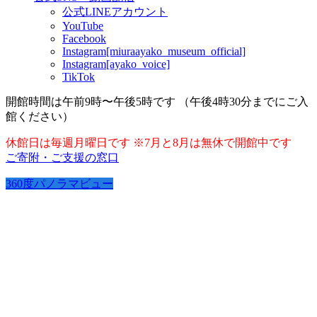
公式LINEアカウント
YouTube
Facebook
Instagram[miuraayako_museum_official]
Instagram[ayako_voice]
TikTok
開館時間は午前9時〜午後5時です （午後4時30分までにご入
館ください）
休館日は毎週月曜日です ※7月と8月は無休で開館中です
ご寄附・ご支援の窓口
360度パノラマビュー