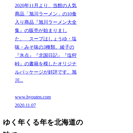
2020年11月より、当館の人気
商品「旭川ラーメン」の10食
入り商品『旭川ラーメン大全
集』の販売が始まりまし
た。 スープはしょうゆ・塩
味・みそ味の3種類。綾子の
『氷点』『北国日記』『塩狩
峠』の書籍を模したオリジナ
ルパッケージが好評です。旭
川...
www.hyouten.com
2020.11.07
ゆく年くる年を北海道の