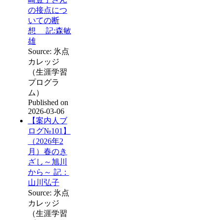
の接点につ
いての断
想 記:森敏
雄
Source: 氷点
カレッジ
（生涯学習
プログラ
ム）
Published on
2026-03-06
【案内人ブ
ログ№101】
（2026年2
月）春のき
ざし～旭川
から～ 記：
山川弘子
Source: 氷点
カレッジ
（生涯学習