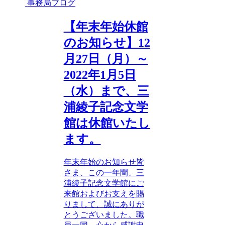
事務局ブログ
【年末年始休館
のお知らせ】12
月27日（月）～
2022年1月5日
（水）まで、三
浦綾子記念文学
館は休館いたし
ます。
年末年始のお知らせ皆
さま、この一年間、三
浦綾子記念文学館にご
来館およびお支えを賜
りまして、誠にありが
とうございました。職