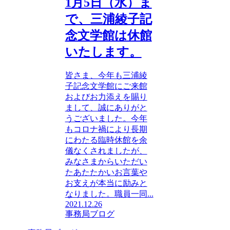
1月5日（水）ま
で、三浦綾子記
念文学館は休館
いたします。
皆さま、今年も三浦綾
子記念文学館にご来館
およびお力添えを賜り
まして、誠にありがと
うございました。今年
もコロナ禍により長期
にわたる臨時休館を余
儀なくされましたが、
みなさまからいただい
たあたたかいお言葉や
お支えが本当に励みと
なりました。職員一同...
2021.12.26
事務局ブログ