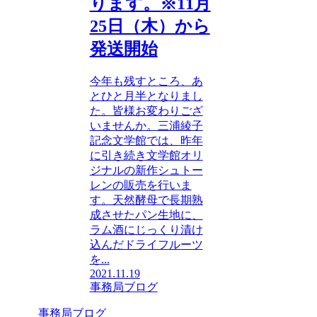
ります。※11月
25日（木）から
発送開始
今年も残すところ、あ
とひと月半となりまし
た。皆様お変わりござ
いませんか。三浦綾子
記念文学館では、昨年
に引き続き文学館オリ
ジナルの新作シュトー
レンの販売を行いま
す。天然酵母で長期熟
成させたパン生地に、
ラム酒にじっくり漬け
込んだドライフルーツ
を...
2021.11.19
事務局ブログ
事務局ブログ