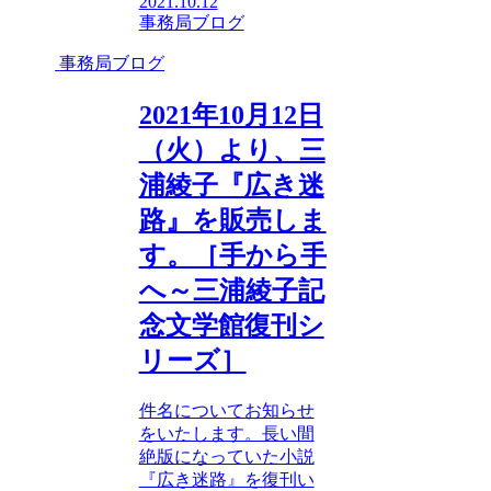
2021.10.12
事務局ブログ
事務局ブログ
2021年10月12日
（火）より、三
浦綾子『広き迷
路』を販売しま
す。［手から手
へ～三浦綾子記
念文学館復刊シ
リーズ］
件名についてお知らせ
をいたします。長い間
絶版になっていた小説
『広き迷路』を復刊い