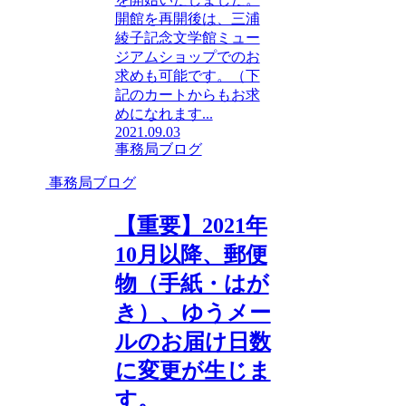
開館を再開後は、三浦
綾子記念文学館ミュー
ジアムショップでのお
求めも可能です。（下
記のカートからもお求
めになれます...
2021.09.03
事務局ブログ
事務局ブログ
【重要】2021年
10月以降、郵便
物（手紙・はが
き）、ゆうメー
ルのお届け日数
に変更が生じま
す。