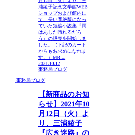
月12日（火）より、三
浦綾子記念文学館WEB
ショップおよび館内に
て、長い間絶版になっ
ていた短編小説集『雨
はあした晴れるだろ
う』の販売を開始しま
した。（下記のカート
からもお求めになれま
す。）MB-...
2021.10.12
事務局ブログ
事務局ブログ
【新商品のお知
らせ】2021年10
月12日（火）よ
り、三浦綾子
『広き迷路』の