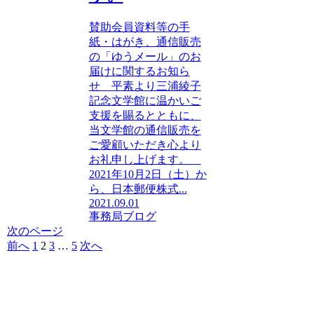
賛助会員資料等の手
紙・はがき、通信販売
の「ゆうメール」のお
届けに関するお知ら
せ 平素より三浦綾子
記念文学館に温かいご
支援を賜るとともに、
当文学館の通信販売を
ご愛顧いただき心より
お礼申し上げます。
2021年10月2日（土）か
ら、日本郵便株式...
2021.09.01
事務局ブログ
次のページ
前へ
1
2
3
…
5
次へ