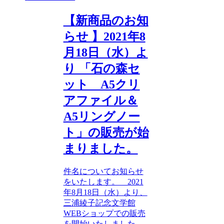
【新商品のお知
らせ 】2021年8
月18日（水）よ
り 「石の森セ
ット A5クリ
アファイル＆
A5リングノー
ト」の販売が始
まりました。
件名についてお知らせ
をいたします。 2021
年8月18日（水）より、
三浦綾子記念文学館
WEBショップでの販売
を開始いたしました。