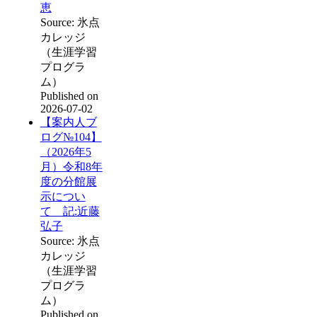
恵
Source: 氷点
カレッジ
（生涯学習
プログラ
ム）
Published on
2026-07-02
【案内人ブ
ログ№104】
（2026年5
月）令和8年
度の分館展
示につい
て 記:近藤
弘子
Source: 氷点
カレッジ
（生涯学習
プログラ
ム）
Published on