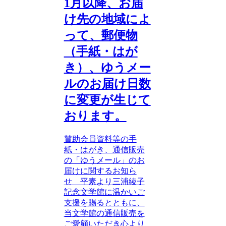
1月以降、お届
け先の地域によ
って、郵便物
（手紙・はが
き）、ゆうメー
ルのお届け日数
に変更が生じて
おります。
賛助会員資料等の手
紙・はがき、通信販売
の「ゆうメール」のお
届けに関するお知ら
せ 平素より三浦綾子
記念文学館に温かいご
支援を賜るとともに、
当文学館の通信販売を
ご愛顧いただき心より