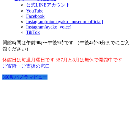
公式LINEアカウント
YouTube
Facebook
Instagram[miuraayako_museum_official]
Instagram[ayako_voice]
TikTok
開館時間は午前9時〜午後5時です （午後4時30分までにご入
館ください）
休館日は毎週月曜日です ※7月と8月は無休で開館中です
ご寄附・ご支援の窓口
360度パノラマビュー