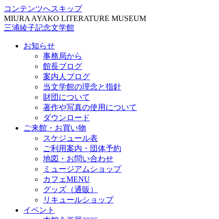
コンテンツへスキップ
MIURA AYAKO LITERATURE MUSEUM
三浦綾子記念文学館
お知らせ
事務局から
館長ブログ
案内人ブログ
当文学館の理念と指針
財団について
著作や写真の使用について
ダウンロード
ご来館・お買い物
スケジュール表
ご利用案内・団体予約
地図・お問い合わせ
ミュージアムショップ
カフェMENU
グッズ（通販）
リキュールショップ
イベント