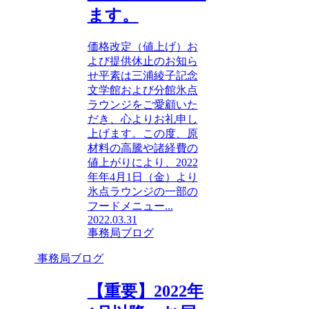
ます。
価格改定（値上げ）お
よび提供休止のお知ら
せ平素は三浦綾子記念
文学館および分館氷点
ラウンジをご愛顧いた
だき、心よりお礼申し
上げます。この度、原
材料の高騰や諸経費の
値上がりにより、2022
年年4月1日（金）より
氷点ラウンジの一部の
フードメニュー...
2022.03.31
事務局ブログ
事務局ブログ
【重要】2022年