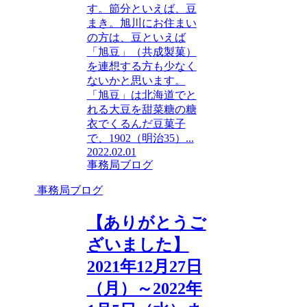
す。節分といえば、豆
まき。旭川にお住まい
の方は、豆といえば
「旭豆」（共成製菓）
を連想する方も少なく
ないかと思います。
「旭豆」は北海道でと
れる大豆を甜菜糖の糖
衣でくるんだ豆菓子
で、1902（明治35）...
2022.02.01
事務局ブログ
事務局ブログ
【ありがとうご
ざいました】
2021年12月27日
（月）～2022年