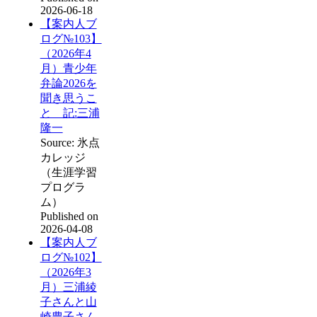
2026-06-18
【案内人ブ
ログ№103】
（2026年4
月）青少年
弁論2026を
聞き思うこ
と 記:三浦
隆一
Source: 氷点
カレッジ
（生涯学習
プログラ
ム）
Published on
2026-04-08
【案内人ブ
ログ№102】
（2026年3
月）三浦綾
子さんと山
崎豊子さん