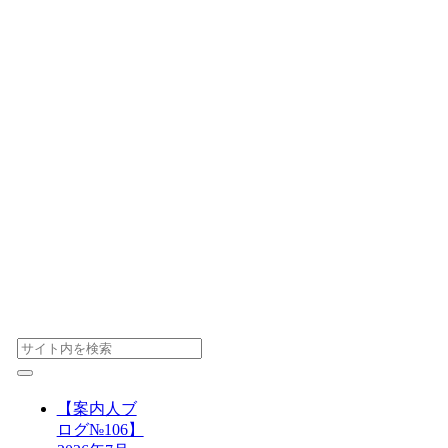
【案内人ブ
ログ№106】