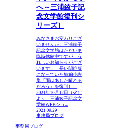
へ～三浦綾子記
念文学館復刊シ
リーズ］
みなさまお変わりござ
いませんか。三浦綾子
記念文学館はただいま
臨時休館中ですが、う
れしいお知らせがござ
います。 長い間絶版
になっていた短編小説
集『雨はあした晴れる
だろう』を復刊し、
2021年10月12日（火）
より、三浦綾子記念文
学館WEBショ...
2021.09.29
事務局ブログ
事務局ブログ