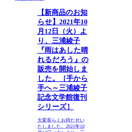
【新商品のお知
らせ】2021年10
月12日（火）よ
り、三浦綾子
『雨はあした晴
れるだろう』の
販売を開始しま
した。［手から
手へ～三浦綾子
記念文学館復刊
シリーズ］
大変長らくお待たせい
たしました。2021年10