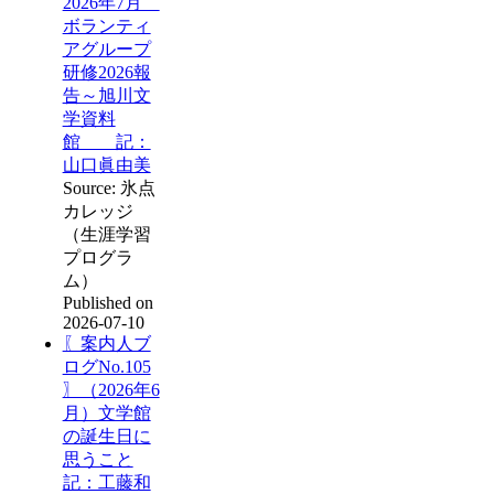
2026年7月
ボランティ
アグループ
研修2026報
告～旭川文
学資料
館 記：
山口眞由美
Source: 氷点
カレッジ
（生涯学習
プログラ
ム）
Published on
2026-07-10
〖案内人ブ
ログNo.105
〗（2026年6
月）文学館
の誕生日に
思うこと
記：工藤和