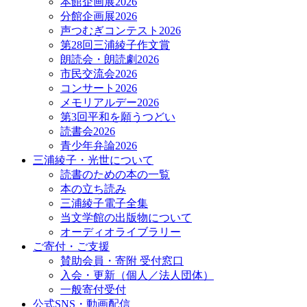
本館企画展2026
分館企画展2026
声つむぎコンテスト2026
第28回三浦綾子作文賞
朗読会・朗読劇2026
市民交流会2026
コンサート2026
メモリアルデー2026
第3回平和を願うつどい
読書会2026
青少年弁論2026
三浦綾子・光世について
読書のための本の一覧
本の立ち読み
三浦綾子電子全集
当文学館の出版物について
オーディオライブラリー
ご寄付・ご支援
賛助会員・寄附 受付窓口
入会・更新（個人／法人団体）
一般寄付受付
公式SNS・動画配信