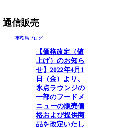
通信販売
事務局ブログ
【価格改定（値
上げ）のお知ら
せ】2022年4月1
日（金）より、
氷点ラウンジの
一部のフードメ
ニューの販売価
格および提供商
品を改定いたし