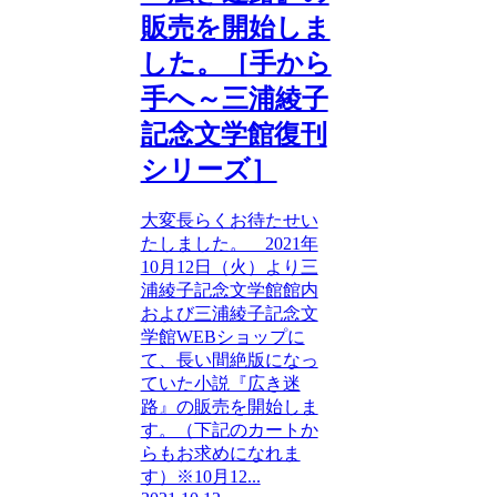
販売を開始しま
した。［手から
手へ～三浦綾子
記念文学館復刊
シリーズ］
大変長らくお待たせい
たしました。 2021年
10月12日（火）より三
浦綾子記念文学館館内
および三浦綾子記念文
学館WEBショップに
て、長い間絶版になっ
ていた小説『広き迷
路』の販売を開始しま
す。（下記のカートか
らもお求めになれま
す）※10月12...