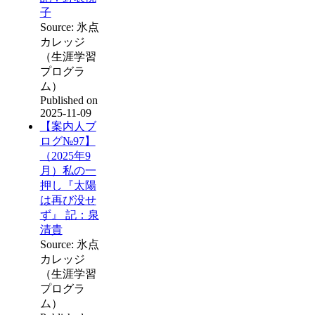
子
Source: 氷点
カレッジ
（生涯学習
プログラ
ム）
Published on
2025-11-09
【案内人ブ
ログ№97】
（2025年9
月）私の一
押し『太陽
は再び没せ
ず』 記：泉
清貴
Source: 氷点
カレッジ
（生涯学習
プログラ
ム）