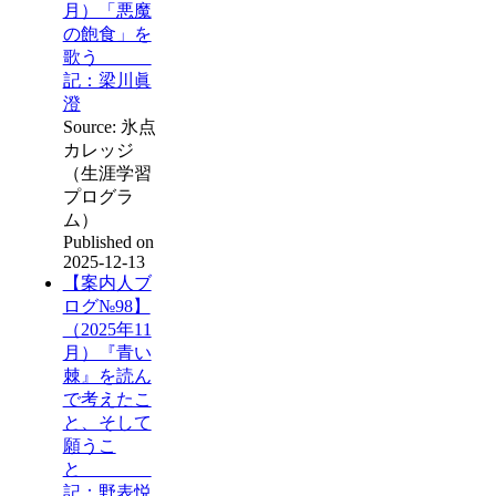
月）「悪魔
の飽食」を
歌う
記：梁川眞
澄
Source: 氷点
カレッジ
（生涯学習
プログラ
ム）
Published on
2025-12-13
【案内人ブ
ログ№98】
（2025年11
月）『青い
棘』を読ん
で考えたこ
と、そして
願うこ
と
記：野表悦