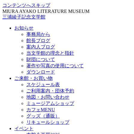
コンテンツへスキップ
MIURA AYAKO LITERATURE MUSEUM
三浦綾子記念文学館
お知らせ
事務局から
館長ブログ
案内人ブログ
当文学館の理念と指針
財団について
著作や写真の使用について
ダウンロード
ご来館・お買い物
スケジュール表
ご利用案内・団体予約
地図・お問い合わせ
ミュージアムショップ
カフェMENU
グッズ（通販）
リキュールショップ
イベント