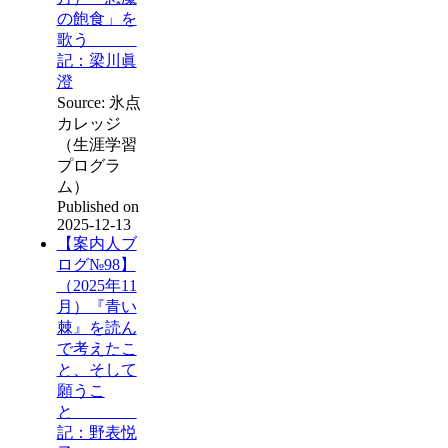
の飽食」を
歌う
記：梁川眞
澄
Source: 氷点
カレッジ
（生涯学習
プログラ
ム）
Published on
2025-12-13
【案内人ブ
ログ№98】
（2025年11
月）『青い
棘』を読ん
で考えたこ
と、そして
願うこ
と
記：野表悦