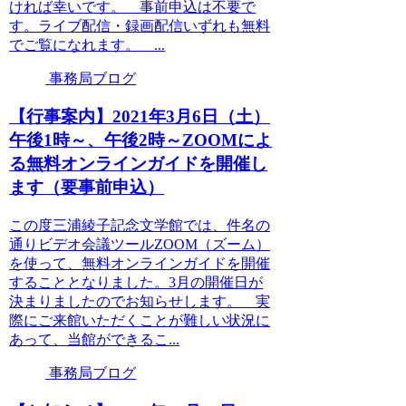
ければ幸いです。 事前申込は不要で
す。ライブ配信・録画配信いずれも無料
でご覧になれます。 ...
事務局ブログ
【行事案内】2021年3月6日（土）
午後1時～、午後2時～ZOOMによ
る無料オンラインガイドを開催し
ます（要事前申込）
この度三浦綾子記念文学館では、件名の
通りビデオ会議ツールZOOM（ズーム）
を使って、無料オンラインガイドを開催
することとなりました。3月の開催日が
決まりましたのでお知らせします。 実
際にご来館いただくことが難しい状況に
あって、当館ができるこ...
事務局ブログ