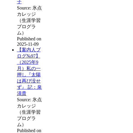
子
Source: 氷点
カレッジ
（生涯学習
プログラ
ム）
Published on
2025-11-09
【案内人ブ
ログ№97】
（2025年9
月）私の一
押し『太陽
は再び没せ
ず』 記：泉
清貴
Source: 氷点
カレッジ
（生涯学習
プログラ
ム）
Published on