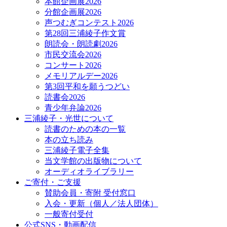
本館企画展2026
分館企画展2026
声つむぎコンテスト2026
第28回三浦綾子作文賞
朗読会・朗読劇2026
市民交流会2026
コンサート2026
メモリアルデー2026
第3回平和を願うつどい
読書会2026
青少年弁論2026
三浦綾子・光世について
読書のための本の一覧
本の立ち読み
三浦綾子電子全集
当文学館の出版物について
オーディオライブラリー
ご寄付・ご支援
賛助会員・寄附 受付窓口
入会・更新（個人／法人団体）
一般寄付受付
公式SNS・動画配信