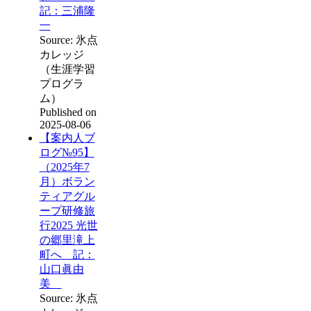
記：三浦隆
一
Source: 氷点
カレッジ
（生涯学習
プログラ
ム）
Published on
2025-08-06
【案内人ブ
ログ№95】
（2025年7
月）ボラン
ティアグル
ープ研修旅
行2025 光世
の郷里滝上
町へ 記：
山口眞由
美
Source: 氷点