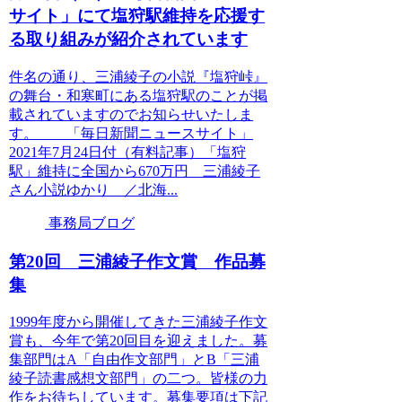
サイト」にて塩狩駅維持を応援す
る取り組みが紹介されています
件名の通り、三浦綾子の小説『塩狩峠』
の舞台・和寒町にある塩狩駅のことが掲
載されていますのでお知らせいたしま
す。 「毎日新聞ニュースサイト」
2021年7月24日付（有料記事）「塩狩
駅」維持に全国から670万円 三浦綾子
さん小説ゆかり ／北海...
事務局ブログ
第20回 三浦綾子作文賞 作品募
集
1999年度から開催してきた三浦綾子作文
賞も、今年で第20回目を迎えました。募
集部門はA「自由作文部門」とB「三浦
綾子読書感想文部門」の二つ。皆様の力
作をお待ちしています。募集要項は下記