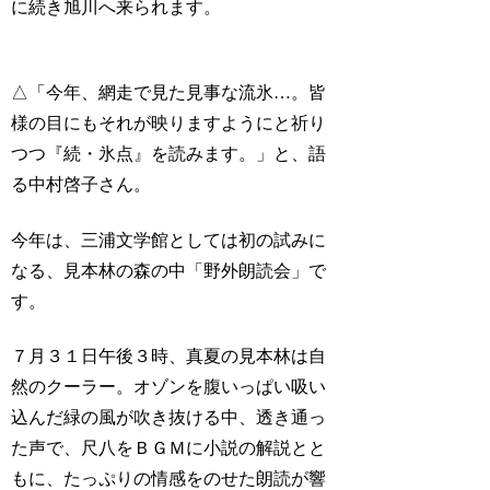
に続き旭川へ来られます。
△「今年、網走で見た見事な流氷…。皆
様の目にもそれが映りますようにと祈り
つつ『続・氷点』を読みます。」と、語
る中村啓子さん。
今年は、三浦文学館としては初の試みに
なる、見本林の森の中「野外朗読会」で
す。
７月３１日午後３時、真夏の見本林は自
然のクーラー。オゾンを腹いっぱい吸い
込んだ緑の風が吹き抜ける中、透き通っ
た声で、尺八をＢＧＭに小説の解説とと
もに、たっぷりの情感をのせた朗読が響