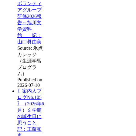
ボランティ
アグループ
研修2026報
告～旭川文
学資料
館 記：
山口眞由美
Source: 氷点
カレッジ
（生涯学習
プログラ
ム）
Published on
2026-07-10
〖案内人ブ
ログNo.105
〗（2026年6
月）文学館
の誕生日に
思うこと
記：工藤和
恵