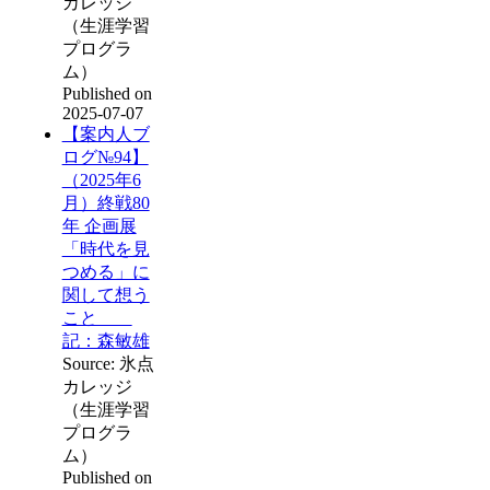
カレッジ
（生涯学習
プログラ
ム）
Published on
2025-07-07
【案内人ブ
ログ№94】
（2025年6
月）終戦80
年 企画展
「時代を見
つめる」に
関して想う
こと
記：森敏雄
Source: 氷点
カレッジ
（生涯学習
プログラ
ム）
Published on