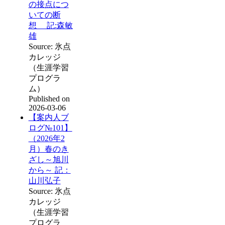
の接点につ
いての断
想 記:森敏
雄
Source: 氷点
カレッジ
（生涯学習
プログラ
ム）
Published on
2026-03-06
【案内人ブ
ログ№101】
（2026年2
月）春のき
ざし～旭川
から～ 記：
山川弘子
Source: 氷点
カレッジ
（生涯学習
プログラ