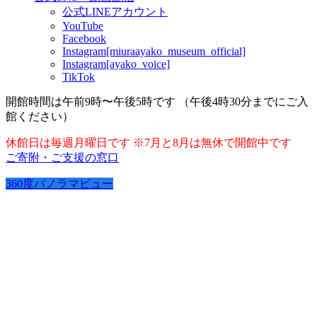
公式LINEアカウント
YouTube
Facebook
Instagram[miuraayako_museum_official]
Instagram[ayako_voice]
TikTok
開館時間は午前9時〜午後5時です （午後4時30分までにご入
館ください）
休館日は毎週月曜日です ※7月と8月は無休で開館中です
ご寄附・ご支援の窓口
360度パノラマビュー