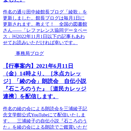
件名の通り田中綾館長ブログ「綾歌」を
更新しました。館長ブログは毎月1日に
更新されます。教えて！ 全国の図書館
さん――「レファレンス協同データベー
ス」￼2022年11月1日以下の記事もあわ
せてお読みいただければ幸いです。
事務局ブログ
【行事案内】2021年6月11日
（金）14時より、［氷点カレッ
ジ］「綾の会」朗読会 自伝小説
『石ころのうた』〔道民カレッジ
連携〕を配信します。
件名の綾の会による朗読会を三浦綾子記
念文学館公式YouTubeにて配信いたしま
す。 三浦綾子の自伝小説『石ころのう
た』を綾の会による朗読でご鑑賞いただ