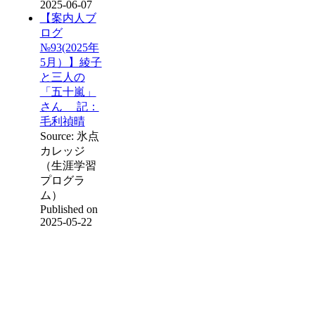
2025-06-07
【案内人ブ
ログ
№93(2025年
5月）】綾子
と三人の
「五十嵐」
さん 記：
毛利禎晴
Source: 氷点
カレッジ
（生涯学習
プログラ
ム）
Published on
2025-05-22