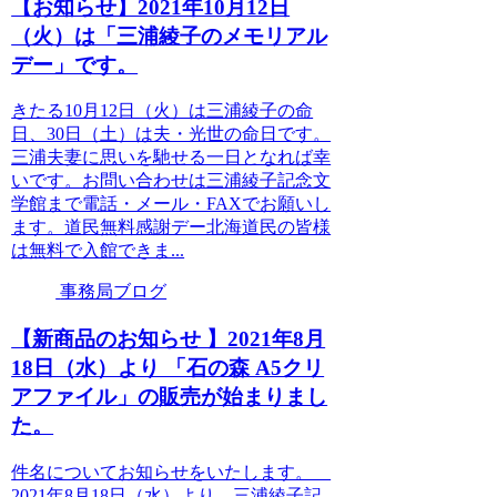
【お知らせ】2021年10月12日
（火）は「三浦綾子のメモリアル
デー」です。
きたる10月12日（火）は三浦綾子の命
日、30日（土）は夫・光世の命日です。
三浦夫妻に思いを馳せる一日となれば幸
いです。お問い合わせは三浦綾子記念文
学館まで電話・メール・FAXでお願いし
ます。道民無料感謝デー北海道民の皆様
は無料で入館できま...
事務局ブログ
【新商品のお知らせ 】2021年8月
18日（水）より 「石の森 A5クリ
アファイル」の販売が始まりまし
た。
件名についてお知らせをいたします。
2021年8月18日（水）より、三浦綾子記