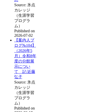
Source: 氷点
カレッジ
（生涯学習
プログラ
ム）
Published on
2026-07-02
【案内人ブ
ログ№104】
（2026年5
月）令和8年
度の分館展
示につい
て 記:近藤
弘子
Source: 氷点
カレッジ
（生涯学習
プログラ
ム）
Published on