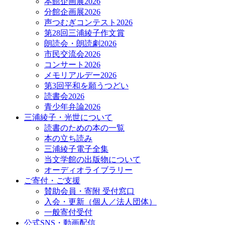
本館企画展2026
分館企画展2026
声つむぎコンテスト2026
第28回三浦綾子作文賞
朗読会・朗読劇2026
市民交流会2026
コンサート2026
メモリアルデー2026
第3回平和を願うつどい
読書会2026
青少年弁論2026
三浦綾子・光世について
読書のための本の一覧
本の立ち読み
三浦綾子電子全集
当文学館の出版物について
オーディオライブラリー
ご寄付・ご支援
賛助会員・寄附 受付窓口
入会・更新（個人／法人団体）
一般寄付受付
公式SNS・動画配信