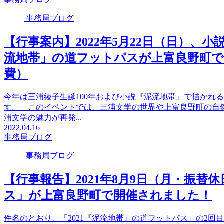
事務局ブログ
【行事案内】2022年5月22日（日）、
流地帯」の道フットパスが上富良野町で
費）
今年は三浦綾子生誕100年および小説『泥流地帯』で描かれる1
す。 このイベントでは、三浦文学の世界や上富良野町の自然
浦文学の魅力が再発...
2022.04.16
事務局ブログ
事務局ブログ
【行事報告】2021年8月9日（月・振替
ス」が上富良野町で開催されました！
件名のとおり、「2021『泥流地帯』の道フットパス」の2回