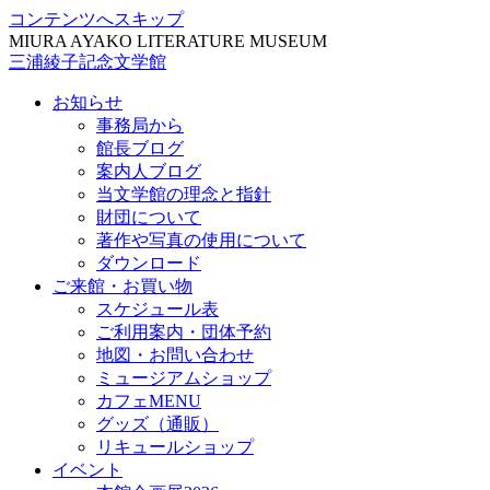
コンテンツへスキップ
MIURA AYAKO LITERATURE MUSEUM
三浦綾子記念文学館
お知らせ
事務局から
館長ブログ
案内人ブログ
当文学館の理念と指針
財団について
著作や写真の使用について
ダウンロード
ご来館・お買い物
スケジュール表
ご利用案内・団体予約
地図・お問い合わせ
ミュージアムショップ
カフェMENU
グッズ（通販）
リキュールショップ
イベント