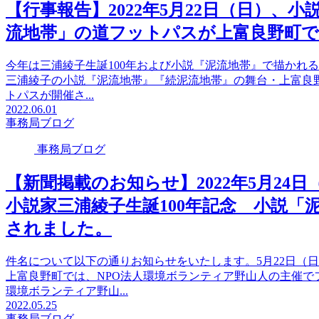
【行事報告】2022年5月22日（日）、
流地帯」の道フットパスが上富良野町
今年は三浦綾子生誕100年および小説『泥流地帯』で描かれる1
三浦綾子の小説『泥流地帯』『続泥流地帯』の舞台・上富良
トパスが開催さ...
2022.06.01
事務局ブログ
事務局ブログ
【新聞掲載のお知らせ】2022年5月24
小説家三浦綾子生誕100年記念 小説
されました。
件名について以下の通りお知らせをいたします。5月22日（
上富良野町では、NPO法人環境ボランティア野山人の主催で
環境ボランティア野山...
2022.05.25
事務局ブログ