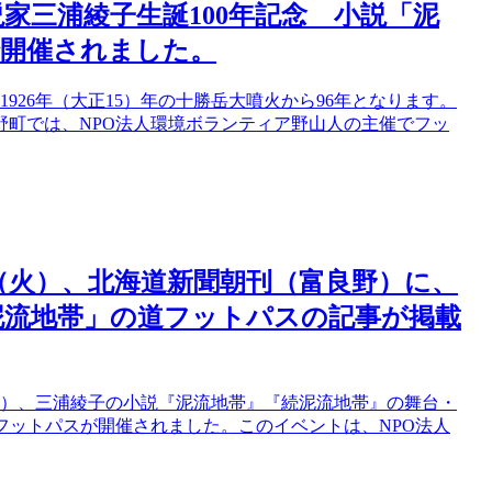
小説家三浦綾子生誕100年記念 小説「泥
で開催されました。
926年（大正15）年の十勝岳大噴火から96年となります。
野町では、NPO法人環境ボランティア野山人の主催でフッ
日（火）、北海道新聞朝刊（富良野）に、
「泥流地帯」の道フットパスの記事が掲載
日）、三浦綾子の小説『泥流地帯』『続泥流地帯』の舞台・
フットパスが開催されました。このイベントは、NPO法人