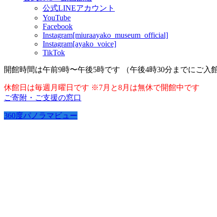
公式LINEアカウント
YouTube
Facebook
Instagram[miuraayako_museum_official]
Instagram[ayako_voice]
TikTok
開館時間は午前9時〜午後5時です （午後4時30分までにご入
休館日は毎週月曜日です ※7月と8月は無休で開館中です
ご寄附・ご支援の窓口
360度パノラマビュー