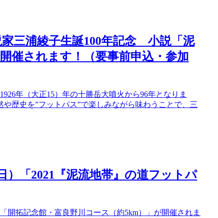
小説家三浦綾子生誕100年記念 小説「泥
開催されます！（要事前申込・参加
926年（大正15）年の十勝岳大噴火から96年となりま
や歴史を”フットパス”で楽しみながら味わうことで、三
休日）「2021『泥流地帯』の道フットパ
目「開拓記念館・富良野川コース（約5km）」が開催されま