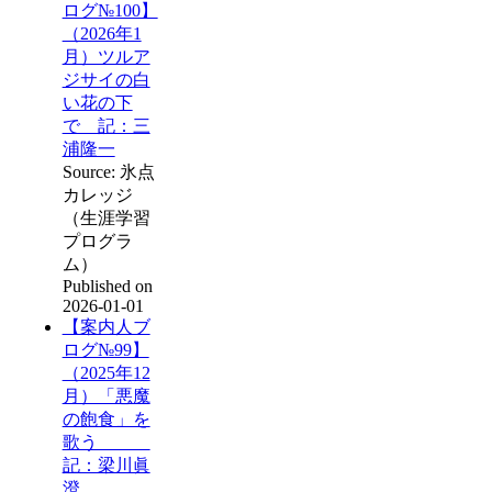
ログ№100】
（2026年1
月）ツルア
ジサイの白
い花の下
で 記：三
浦隆一
Source: 氷点
カレッジ
（生涯学習
プログラ
ム）
Published on
2026-01-01
【案内人ブ
ログ№99】
（2025年12
月）「悪魔
の飽食」を
歌う
記：梁川眞
澄