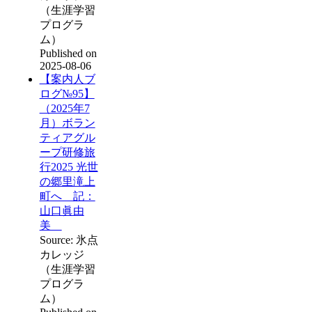
（生涯学習
プログラ
ム）
Published on
2025-08-06
【案内人ブ
ログ№95】
（2025年7
月）ボラン
ティアグル
ープ研修旅
行2025 光世
の郷里滝上
町へ 記：
山口眞由
美
Source: 氷点
カレッジ
（生涯学習
プログラ
ム）