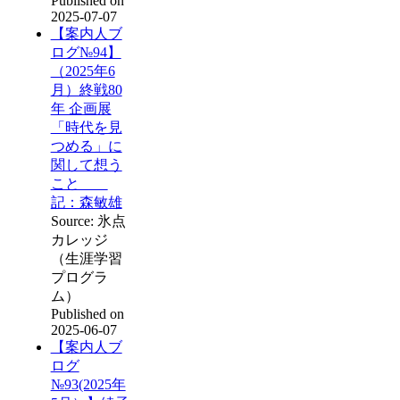
Published on
2025-07-07
【案内人ブ
ログ№94】
（2025年6
月）終戦80
年 企画展
「時代を見
つめる」に
関して想う
こと
記：森敏雄
Source: 氷点
カレッジ
（生涯学習
プログラ
ム）
Published on
2025-06-07
【案内人ブ
ログ
№93(2025年