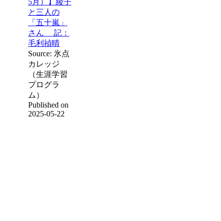
5月）】綾子
と三人の
「五十嵐」
さん 記：
毛利禎晴
Source: 氷点
カレッジ
（生涯学習
プログラ
ム）
Published on
2025-05-22