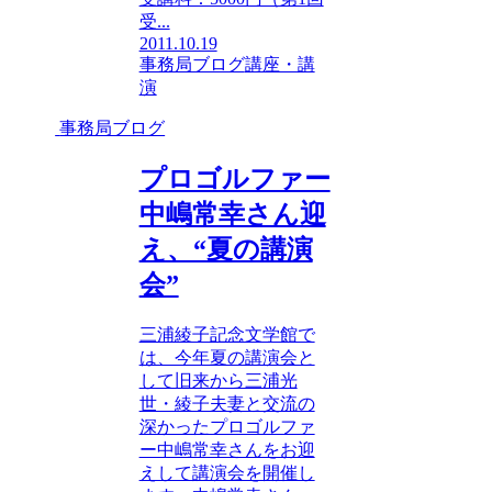
受...
2011.10.19
事務局ブログ
講座・講
演
事務局ブログ
プロゴルファー
中嶋常幸さん迎
え、“夏の講演
会”
三浦綾子記念文学館で
は、今年夏の講演会と
して旧来から三浦光
世・綾子夫妻と交流の
深かったプロゴルファ
ー中嶋常幸さんをお迎
えして講演会を開催し