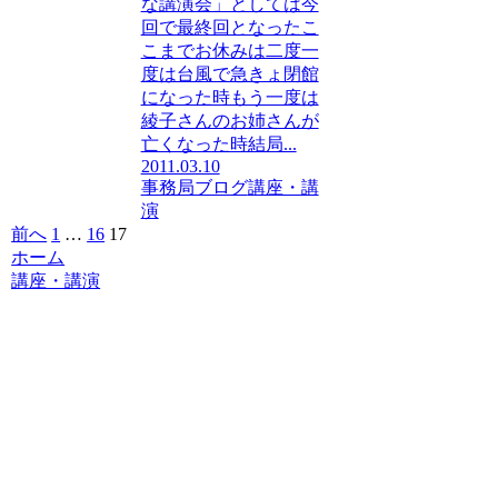
な講演会」としては今
回で最終回となったこ
こまでお休みは二度一
度は台風で急きょ閉館
になった時もう一度は
綾子さんのお姉さんが
亡くなった時結局...
2011.03.10
事務局ブログ
講座・講
演
前へ
1
…
16
17
ホーム
講座・講演