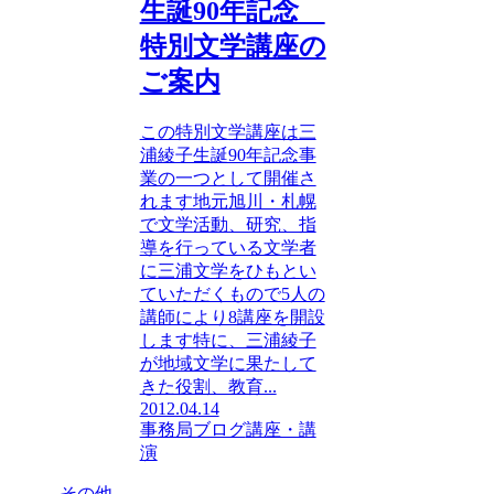
生誕90年記念
特別文学講座の
ご案内
この特別文学講座は三
浦綾子生誕90年記念事
業の一つとして開催さ
れます地元旭川・札幌
で文学活動、研究、指
導を行っている文学者
に三浦文学をひもとい
ていただくもので5人の
講師により8講座を開設
します特に、三浦綾子
が地域文学に果たして
きた役割、教育...
2012.04.14
事務局ブログ
講座・講
演
その他