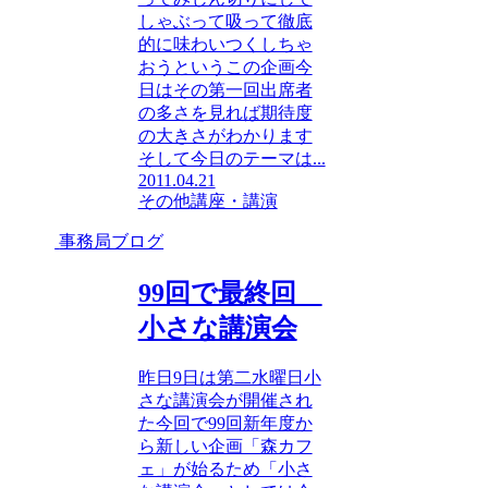
しゃぶって吸って徹底
的に味わいつくしちゃ
おうというこの企画今
日はその第一回出席者
の多さを見れば期待度
の大きさがわかります
そして今日のテーマは...
2011.04.21
その他
講座・講演
事務局ブログ
99回で最終回
小さな講演会
昨日9日は第二水曜日小
さな講演会が開催され
た今回で99回新年度か
ら新しい企画「森カフ
ェ」が始るため「小さ