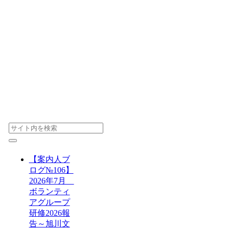
【案内人ブ
ログ№106】
2026年7月
ボランティ
アグループ
研修2026報
告～旭川文