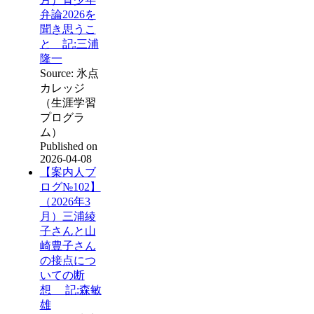
弁論2026を
聞き思うこ
と 記:三浦
隆一
Source: 氷点
カレッジ
（生涯学習
プログラ
ム）
Published on
2026-04-08
【案内人ブ
ログ№102】
（2026年3
月）三浦綾
子さんと山
崎豊子さん
の接点につ
いての断
想 記:森敏
雄