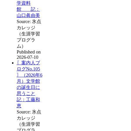
学資料
館 記：
山口眞由美
Source: 氷点
カレッジ
（生涯学習
プログラ
ム）
Published on
2026-07-10
〖案内人ブ
ログNo.105
〗（2026年6
月）文学館
の誕生日に
思うこと
記：工藤和
恵
Source: 氷点
カレッジ
（生涯学習
プログラ