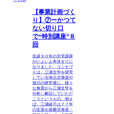
【事業計画づく
り】⑦ーかつて
ない切り口
で“特別講座”８
回
生誕９０年の文学講座
がいよいよ本決まりに
なりました。コンセプ
トは、三浦文学を研究
している地元北海道や
旭川の研究者に、様々
な角度から三浦文学を
分析し解説していただ
こうというもの。例え
ば、三浦綾子は７７年
の生涯を故郷北海道・