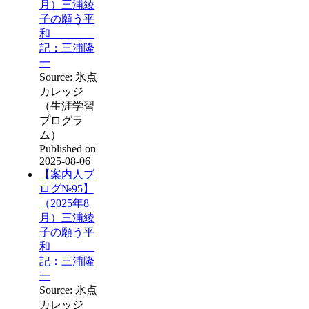
月）三浦綾
子の願う平
和
記：三浦隆
一
Source: 氷点
カレッジ
（生涯学習
プログラ
ム）
Published on
2025-08-06
【案内人ブ
ログ№95】
（2025年8
月）三浦綾
子の願う平
和
記：三浦隆
一
Source: 氷点
カレッジ