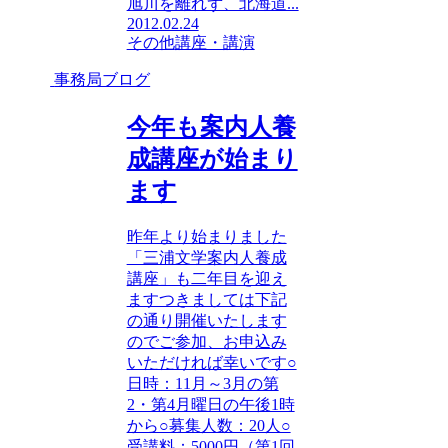
旭川を離れず、北海道...
2012.02.24
その他
講座・講演
事務局ブログ
今年も案内人養
成講座が始まり
ます
昨年より始まりました
「三浦文学案内人養成
講座」も二年目を迎え
ますつきましては下記
の通り開催いたします
のでご参加、お申込み
いただければ幸いです○
日時：11月～3月の第
2・第4月曜日の午後1時
から○募集人数：20人○
受講料：5000円（第1回