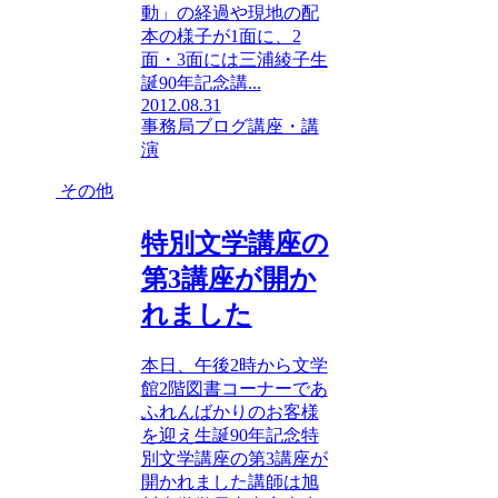
動」の経過や現地の配
本の様子が1面に、2
面・3面には三浦綾子生
誕90年記念講...
2012.08.31
事務局ブログ
講座・講
演
その他
特別文学講座の
第3講座が開か
れました
本日、午後2時から文学
館2階図書コーナーであ
ふれんばかりのお客様
を迎え生誕90年記念特
別文学講座の第3講座が
開かれました講師は旭