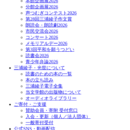
本館企画展2026
分館企画展2026
声つむぎコンテスト2026
第28回三浦綾子作文賞
朗読会・朗読劇2026
市民交流会2026
コンサート2026
メモリアルデー2026
第3回平和を願うつどい
読書会2026
青少年弁論2026
三浦綾子・光世について
読書のための本の一覧
本の立ち読み
三浦綾子電子全集
当文学館の出版物について
オーディオライブラリー
ご寄付・ご支援
賛助会員・寄附 受付窓口
入会・更新（個人／法人団体）
一般寄付受付
公式SNS・動画配信