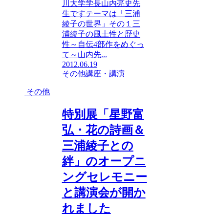
川大学学長山内亮史先
生ですテーマは「三浦
綾子の世界」その１三
浦綾子の風土性と歴史
性～自伝4部作をめぐっ
て～山内先...
2012.06.19
その他
講座・講演
その他
特別展「星野富
弘・花の詩画＆
三浦綾子との
絆」のオープニ
ングセレモニー
と講演会が開か
れました