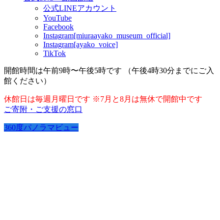
公式LINEアカウント
YouTube
Facebook
Instagram[miuraayako_museum_official]
Instagram[ayako_voice]
TikTok
開館時間は午前9時〜午後5時です （午後4時30分までにご入
館ください）
休館日は毎週月曜日です ※7月と8月は無休で開館中です
ご寄附・ご支援の窓口
360度パノラマビュー