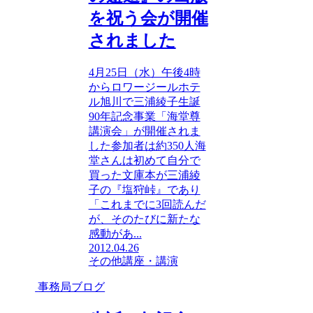
を祝う会が開催
されました
4月25日（水）午後4時
からロワージールホテ
ル旭川で三浦綾子生誕
90年記念事業「海堂尊
講演会」が開催されま
した参加者は約350人海
堂さんは初めて自分で
買った文庫本が三浦綾
子の『塩狩峠』であり
「これまでに3回読んだ
が、そのたびに新たな
感動があ...
2012.04.26
その他
講座・講演
事務局ブログ