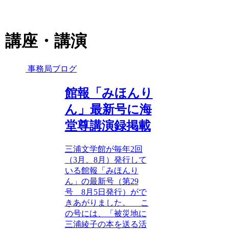
講座・講演
事務局ブログ
館報「みほんり
ん」最新号に海
堂尊講演録掲載
三浦文学館が毎年2回
（3月、8月）発行して
いる館報「みほんり
ん」の最新号（第29
号 8月5日発行）がで
きあがりました。 こ
の号には、「被災地に
三浦綾子の本を送る活