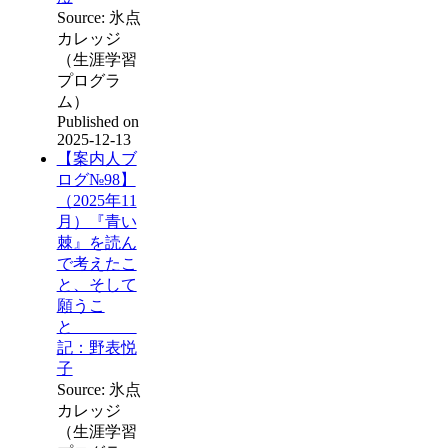
Source: 氷点
カレッジ
（生涯学習
プログラ
ム）
Published on
2025-12-13
【案内人ブ
ログ№98】
（2025年11
月）『青い
棘』を読ん
で考えたこ
と、そして
願うこ
と
記：野表悦
子
Source: 氷点
カレッジ
（生涯学習