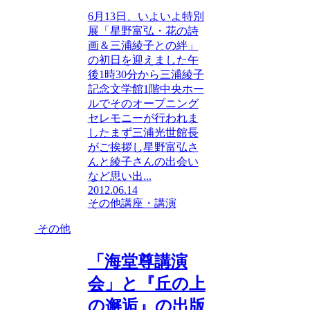
6月13日、いよいよ特別
展「星野富弘・花の詩
画＆三浦綾子との絆」
の初日を迎えました午
後1時30分から三浦綾子
記念文学館1階中央ホー
ルでそのオープニング
セレモニーが行われま
したまず三浦光世館長
がご挨拶し星野富弘さ
んと綾子さんの出会い
など思い出...
2012.06.14
その他
講座・講演
その他
「海堂尊講演
会」と『丘の上
の邂逅』の出版