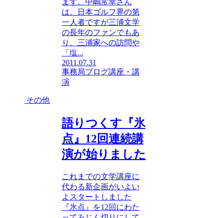
ます。中嶋常幸さん
は、日本ゴルフ界の第
一人者ですが三浦文学
の長年のファンでもあ
り、三浦家への訪問や
「塩...
2011.07.31
事務局ブログ
講座・講
演
その他
語りつくす『氷
点』12回連続講
演が始りました
これまでの文学講座に
代わる新企画がいよい
よスタートしました
『氷点』を12回にわた
ってみじん切りにして