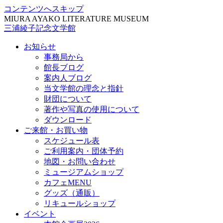
コンテンツへスキップ
MIURA AYAKO LITERATURE MUSEUM
三浦綾子記念文学館
お知らせ
事務局から
館長ブログ
案内人ブログ
当文学館の理念と指針
財団について
著作や写真の使用について
ダウンロード
ご来館・お買い物
スケジュール表
ご利用案内・団体予約
地図・お問い合わせ
ミュージアムショップ
カフェMENU
グッズ（通販）
リキュールショップ
イベント