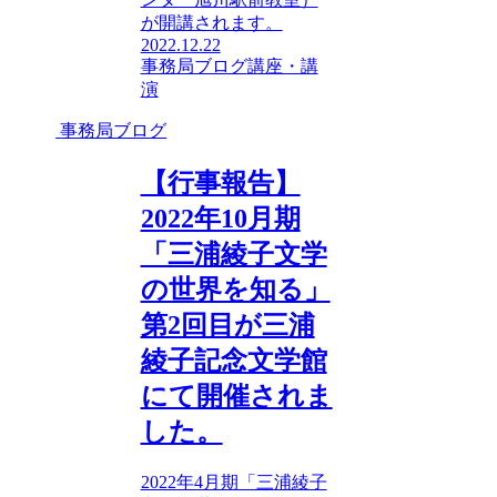
が開講されます。
2022.12.22
事務局ブログ
講座・講
演
事務局ブログ
【行事報告】
2022年10月期
「三浦綾子文学
の世界を知る」
第2回目が三浦
綾子記念文学館
にて開催されま
した。
2022年4月期「三浦綾子