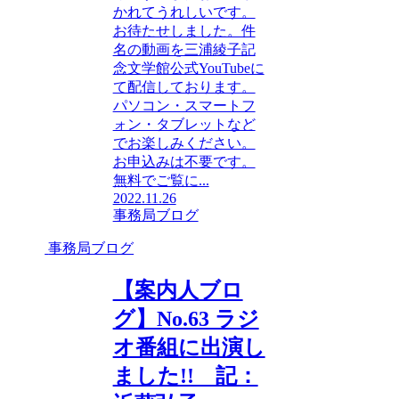
かれてうれしいです。
お待たせしました。件
名の動画を三浦綾子記
念文学館公式YouTubeに
て配信しております。
パソコン・スマートフ
ォン・タブレットなど
でお楽しみください。
お申込みは不要です。
無料でご覧に...
2022.11.26
事務局ブログ
事務局ブログ
【案内人ブロ
グ】No.63 ラジ
オ番組に出演し
ました!! 記：