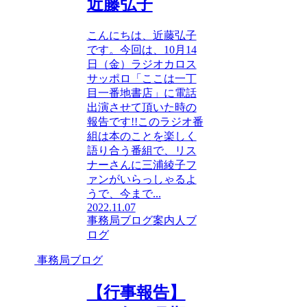
近藤弘子
こんにちは、近藤弘子
です。今回は、10月14
日（金）ラジオカロス
サッポロ「ここは一丁
目一番地書店」に電話
出演させて頂いた時の
報告です!!このラジオ番
組は本のことを楽しく
語り合う番組で、リス
ナーさんに三浦綾子フ
ァンがいらっしゃるよ
うで、今まで...
2022.11.07
事務局ブログ
案内人ブ
ログ
事務局ブログ
【行事報告】