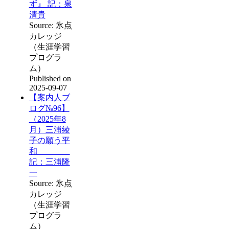
ず』 記：泉
清貴
Source: 氷点
カレッジ
（生涯学習
プログラ
ム）
Published on
2025-09-07
【案内人ブ
ログ№96】
（2025年8
月）三浦綾
子の願う平
和
記：三浦隆
一
Source: 氷点
カレッジ
（生涯学習
プログラ
ム）