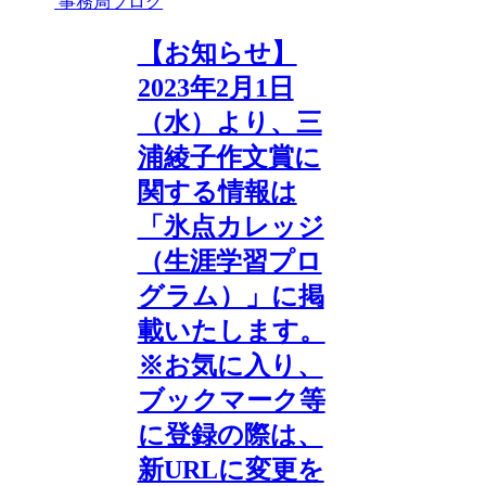
事務局ブログ
【お知らせ】
2023年2月1日
（水）より、三
浦綾子作文賞に
関する情報は
「氷点カレッジ
（生涯学習プロ
グラム）」に掲
載いたします。
※お気に入り、
ブックマーク等
に登録の際は、
新URLに変更を