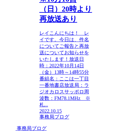
（日）20時より
再放送あり
レイこんにちは！ レ
イです。今日は、件名
についてご報告と再放
送についてお知らせを
いたします！放送日
時：2022年10月14日
（金）13時～14時55分
番組名：ここは一丁目
一番地書店放送局：ラ
ジオカロスサッポロ周
波数：FM78.1MHz ※
札...
2022.10.15
事務局ブログ
事務局ブログ