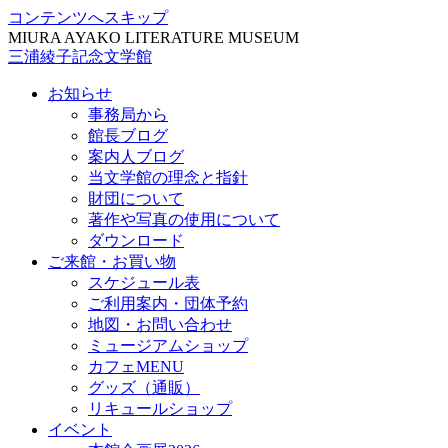
コンテンツへスキップ
MIURA AYAKO LITERATURE MUSEUM
三浦綾子記念文学館
お知らせ
事務局から
館長ブログ
案内人ブログ
当文学館の理念と指針
財団について
著作や写真の使用について
ダウンロード
ご来館・お買い物
スケジュール表
ご利用案内・団体予約
地図・お問い合わせ
ミュージアムショップ
カフェMENU
グッズ（通販）
リキュールショップ
イベント