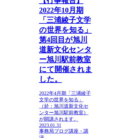
【行事報告】
2022年10月期
「三浦綾子文学
の世界を知る」
第4回目が旭川
道新文化センタ
ー旭川駅前教室
にて開催されま
した。
2022年4月期「三浦綾子
文学の世界を知る」
（於：旭川道新文化セ
ンター旭川駅前教室）
が開講されます。
2023.01.31
事務局ブログ
講座・講
演