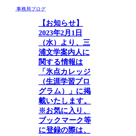
事務局ブログ
【お知らせ】
2023年2月1日
（水）より、三
浦文学案内人に
関する情報は
「氷点カレッジ
（生涯学習プロ
グラム）」に掲
載いたします。
※お気に入り、
ブックマーク等
に登録の際は、