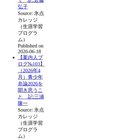
て 記:近藤
弘子
Source: 氷点
カレッジ
（生涯学習
プログラ
ム）
Published on
2026-06-18
【案内人ブ
ログ№103】
（2026年4
月）青少年
弁論2026を
聞き思うこ
と 記:三浦
隆一
Source: 氷点
カレッジ
（生涯学習
プログラ
ム）