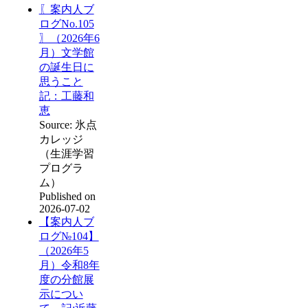
〖案内人ブ
ログNo.105
〗（2026年6
月）文学館
の誕生日に
思うこと
記：工藤和
恵
Source: 氷点
カレッジ
（生涯学習
プログラ
ム）
Published on
2026-07-02
【案内人ブ
ログ№104】
（2026年5
月）令和8年
度の分館展
示につい