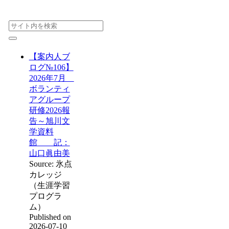
【案内人ブ
ログ№106】
2026年7月
ボランティ
アグループ
研修2026報
告～旭川文
学資料
館 記：
山口眞由美
Source: 氷点
カレッジ
（生涯学習
プログラ
ム）
Published on
2026-07-10