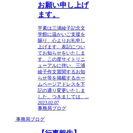
お願い申し上げ
ます。
平素は三浦綾子記念文
学館に温かいご支援を
賜り、心よりお礼申し
上げます。表記につい
てお知らせをいたしま
す。この度サイトリニ
ューアルに伴い、三浦
綾子作文賞関するお知
らせ等を掲載するホー
ムページアドレスを下
記の通り変更いたしま
した。つきましては、...
2023.02.07
事務局ブログ
事務局ブログ