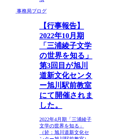
事務局ブログ
【行事報告】
2022年10月期
「三浦綾子文学
の世界を知る」
第3回目が旭川
道新文化センタ
ー旭川駅前教室
にて開催されま
した。
2022年4月期「三浦綾子
文学の世界を知る」
（於：旭川道新文化セ
ンター旭川駅前教室）