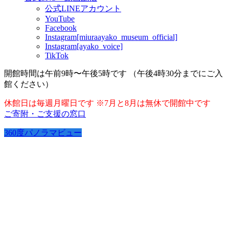
公式LINEアカウント
YouTube
Facebook
Instagram[miuraayako_museum_official]
Instagram[ayako_voice]
TikTok
開館時間は午前9時〜午後5時です （午後4時30分までにご入
館ください）
休館日は毎週月曜日です ※7月と8月は無休で開館中です
ご寄附・ご支援の窓口
360度パノラマビュー