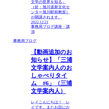
文学の世界を知る」
（於：旭川道新文化セ
ンター旭川駅前教室）
が開講されます。
2022.12.21
事務局ブログ
講座・講
演
事務局ブログ
【動画追加のお
知らせ】「三浦
文学案内人のお
しゃべりタイ
ム #6」（三浦
文学案内人）
レイこんにちは！ レ
イです。またお目にか