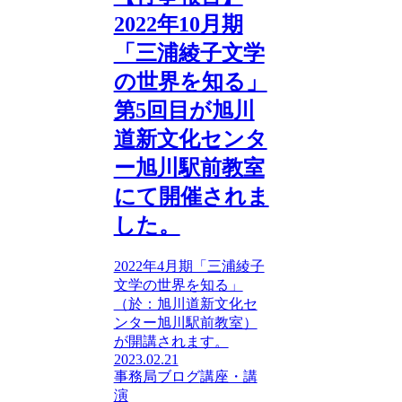
2022年10月期
「三浦綾子文学
の世界を知る」
第5回目が旭川
道新文化センタ
ー旭川駅前教室
にて開催されま
した。
2022年4月期「三浦綾子
文学の世界を知る」
（於：旭川道新文化セ
ンター旭川駅前教室）
が開講されます。
2023.02.21
事務局ブログ
講座・講
演