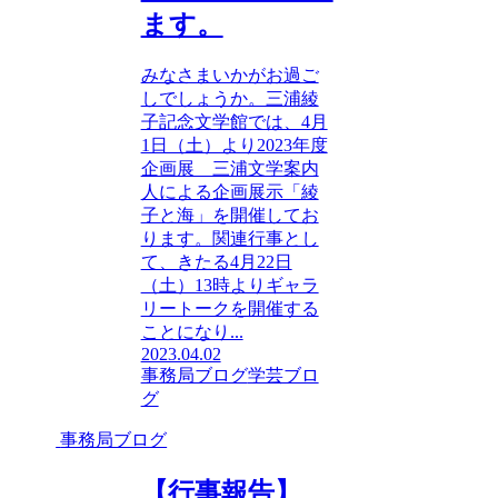
ます。
みなさまいかがお過ご
しでしょうか。三浦綾
子記念文学館では、4月
1日（土）より2023年度
企画展 三浦文学案内
人による企画展示「綾
子と海」を開催してお
ります。関連行事とし
て、きたる4月22日
（土）13時よりギャラ
リートークを開催する
ことになり...
2023.04.02
事務局ブログ
学芸ブロ
グ
事務局ブログ
【行事報告】