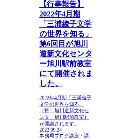
【行事報告】
2022年4月期
「三浦綾子文学
の世界を知る」
第6回目が旭川
道新文化センタ
ー旭川駅前教室
にて開催されま
した。
2022年4月期「三浦綾子
文学の世界を知る」
（於：旭川道新文化セ
ンター旭川駅前教室）
が開講されます。
2022.09.24
事務局ブログ
講座・講