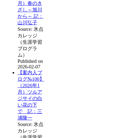
月）春のき
ざし～旭川
から～ 記：
山川弘子
Source: 氷点
カレッジ
（生涯学習
プログラ
ム）
Published on
2026-02-07
【案内人ブ
ログ№100】
（2026年1
月）ツルア
ジサイの白
い花の下
で 記：三
浦隆一
Source: 氷点
カレッジ
（生涯学習