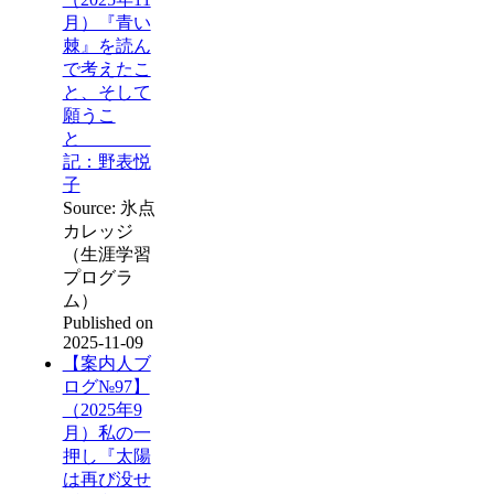
月）『青い
棘』を読ん
で考えたこ
と、そして
願うこ
と
記：野表悦
子
Source: 氷点
カレッジ
（生涯学習
プログラ
ム）
Published on
2025-11-09
【案内人ブ
ログ№97】
（2025年9
月）私の一
押し『太陽
は再び没せ