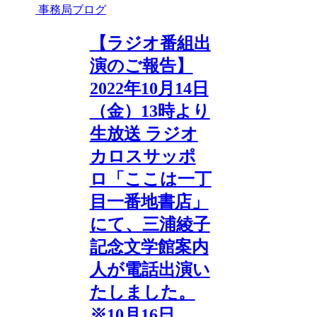
事務局ブログ
【ラジオ番組出
演のご報告】
2022年10月14日
（金）13時より
生放送 ラジオ
カロスサッポ
ロ「ここは一丁
目一番地書店」
にて、三浦綾子
記念文学館案内
人が電話出演い
たしました。
※10月16日