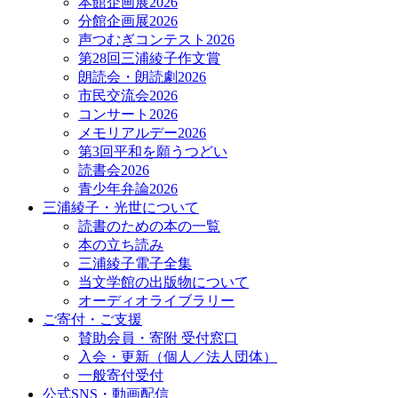
本館企画展2026
分館企画展2026
声つむぎコンテスト2026
第28回三浦綾子作文賞
朗読会・朗読劇2026
市民交流会2026
コンサート2026
メモリアルデー2026
第3回平和を願うつどい
読書会2026
青少年弁論2026
三浦綾子・光世について
読書のための本の一覧
本の立ち読み
三浦綾子電子全集
当文学館の出版物について
オーディオライブラリー
ご寄付・ご支援
賛助会員・寄附 受付窓口
入会・更新（個人／法人団体）
一般寄付受付
公式SNS・動画配信