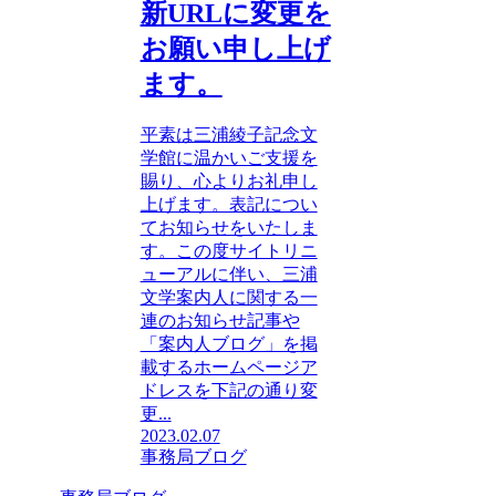
新URLに変更を
お願い申し上げ
ます。
平素は三浦綾子記念文
学館に温かいご支援を
賜り、心よりお礼申し
上げます。表記につい
てお知らせをいたしま
す。この度サイトリニ
ューアルに伴い、三浦
文学案内人に関する一
連のお知らせ記事や
「案内人ブログ」を掲
載するホームページア
ドレスを下記の通り変
更...
2023.02.07
事務局ブログ