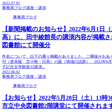
2022.07.05
事務局ブログ
講座・講演
事務局ブログ
【新聞掲載のお知らせ】2022年6月1
高）に、田中綾館長の講演内容が掲載さ
図書館にて開催分
件名について、以下の通り掲載がありました。ご興味がおあ
刊（道央版 苫小牧・日高）15面（地域の話題）、2022年
子記念文学館長が講演...
2022.06.02
事務局ブログ
講座・講演
事務局ブログ
【お知らせ】2022年5月28日（土）13
市立中央図書館2階講堂にて開催されま