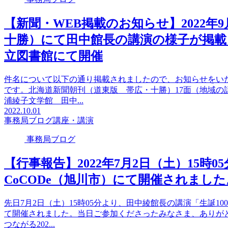
【新聞・WEB掲載のお知らせ】2022年
十勝）にて田中館長の講演の様子が掲載
立図書館にて開催
件名について以下の通り掲載されましたので、お知らせをい
です。北海道新聞朝刊（道東版 帯広・十勝）17面（地域の話
浦綾子文学館 田中...
2022.10.01
事務局ブログ
講座・講演
事務局ブログ
【行事報告】2022年7月2日（土）15時
CoCODe（旭川市）にて開催されました
先日7月2日（土）15時05分より、田中綾館長の講演「生誕1
て開催されました。当日ご参加くださったみなさま、ありが
つながる202...