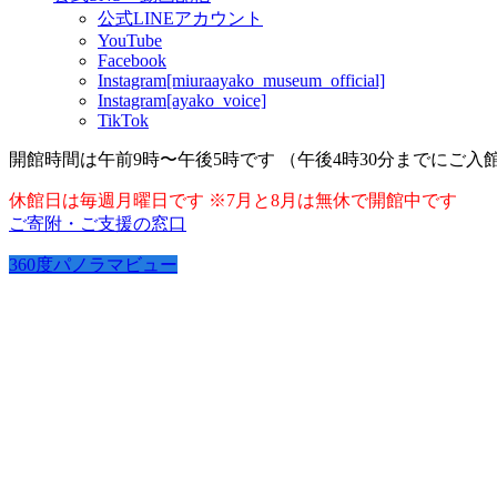
公式LINEアカウント
YouTube
Facebook
Instagram[miuraayako_museum_official]
Instagram[ayako_voice]
TikTok
開館時間は午前9時〜午後5時です （午後4時30分までにご入
休館日は毎週月曜日です ※7月と8月は無休で開館中です
ご寄附・ご支援の窓口
360度パノラマビュー