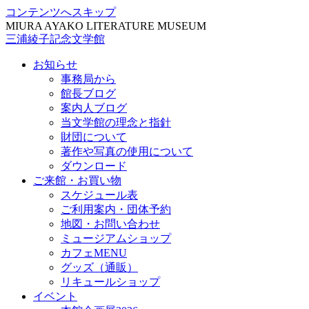
コンテンツへスキップ
MIURA AYAKO LITERATURE MUSEUM
三浦綾子記念文学館
お知らせ
事務局から
館長ブログ
案内人ブログ
当文学館の理念と指針
財団について
著作や写真の使用について
ダウンロード
ご来館・お買い物
スケジュール表
ご利用案内・団体予約
地図・お問い合わせ
ミュージアムショップ
カフェMENU
グッズ（通販）
リキュールショップ
イベント