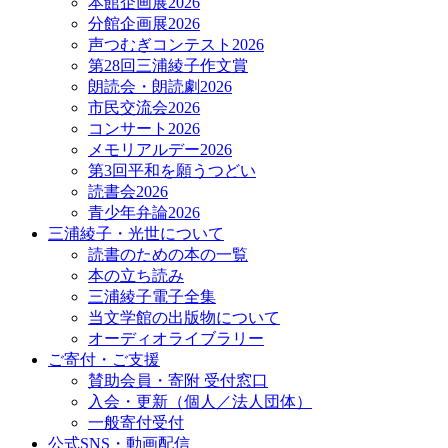
本館企画展2026
分館企画展2026
声つむぎコンテスト2026
第28回三浦綾子作文賞
朗読会・朗読劇2026
市民交流会2026
コンサート2026
メモリアルデー2026
第3回平和を願うつどい
読書会2026
青少年弁論2026
三浦綾子・光世について
読書のための本の一覧
本の立ち読み
三浦綾子電子全集
当文学館の出版物について
オーディオライブラリー
ご寄付・ご支援
賛助会員・寄附 受付窓口
入会・更新（個人／法人団体）
一般寄付受付
公式SNS・動画配信