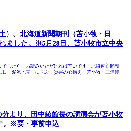
日（土）、北海道新聞朝刊（苫小牧・日
れました。※5月28日、苫小牧市立中央
りでしたら、お読みいただければ幸いです。北海道新聞朝
6月1日「泥流地帯」に学ぶ 災害の心構え 苫小牧 三浦綾
時30分より、田中綾館長の講演会が苫小牧
す。※要・事前申込