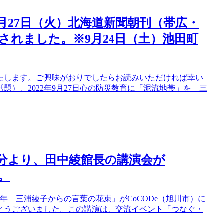
9月27日（火）北海道新聞朝刊（帯広・
されました。※9月24日（土）池田町
たします。ご興味がおりでしたらお読みいただければ幸い
題）、2022年9月27日心の防災教育に「泥流地帯」を 三
05分より、田中綾館長の講演会が
。
00年 三浦綾子からの言葉の花束」がCoCODe（旭川市）に
とうございました。この講演は、交流イベント「つなぐ・