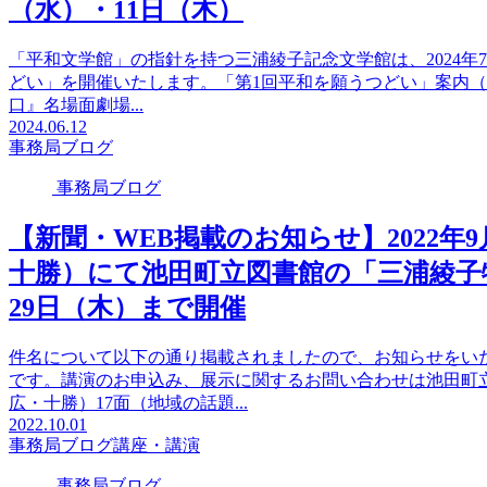
（水）・11日（木）
「平和文学館」の指針を持つ三浦綾子記念文学館は、2024年
どい」を開催いたします。「第1回平和を願うつどい」案内（P
口』名場面劇場...
2024.06.12
事務局ブログ
事務局ブログ
【新聞・WEB掲載のお知らせ】2022年
十勝）にて池田町立図書館の「三浦綾子
29日（木）まで開催
件名について以下の通り掲載されましたので、お知らせをい
です。講演のお申込み、展示に関するお問い合わせは池田町
広・十勝）17面（地域の話題...
2022.10.01
事務局ブログ
講座・講演
事務局ブログ