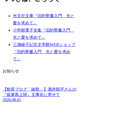
光文社文庫『旧約聖書入門 光と
愛を求めて』
小学館電子全集『旧約聖書入門
光と愛を求めて』
三浦綾子記念文学館WEBショップ
『旧約聖書入門 光と愛を求め
て』
お知らせ
【館長ブログ「綾歌」】酒井聡平さんの
『硫黄島上陸』文庫化に寄せて
2026.08.01