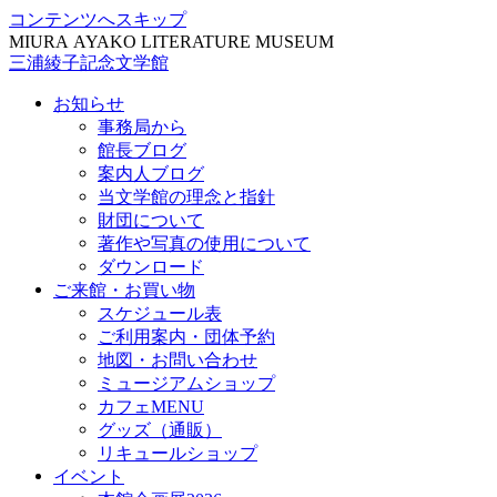
コンテンツへスキップ
MIURA AYAKO LITERATURE MUSEUM
三浦綾子記念文学館
お知らせ
事務局から
館長ブログ
案内人ブログ
当文学館の理念と指針
財団について
著作や写真の使用について
ダウンロード
ご来館・お買い物
スケジュール表
ご利用案内・団体予約
地図・お問い合わせ
ミュージアムショップ
カフェMENU
グッズ（通販）
リキュールショップ
イベント