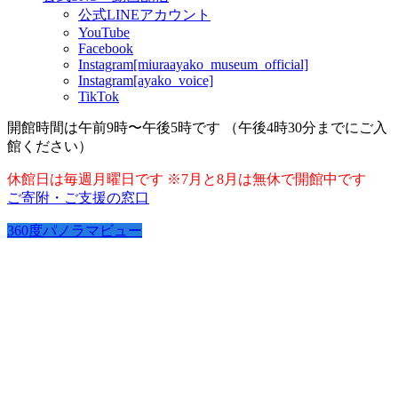
公式LINEアカウント
YouTube
Facebook
Instagram[miuraayako_museum_official]
Instagram[ayako_voice]
TikTok
開館時間は午前9時〜午後5時です （午後4時30分までにご入
館ください）
休館日は毎週月曜日です ※7月と8月は無休で開館中です
ご寄附・ご支援の窓口
360度パノラマビュー