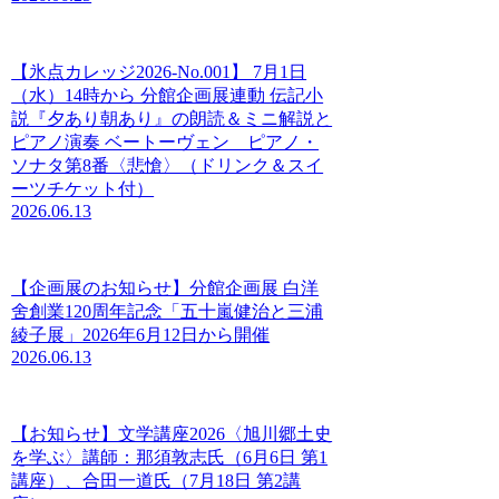
【氷点カレッジ2026-No.001】 7月1日
（水）14時から 分館企画展連動 伝記小
説『夕あり朝あり』の朗読＆ミニ解説と
ピアノ演奏 ベートーヴェン ピアノ・
ソナタ第8番〈悲愴〉（ドリンク＆スイ
ーツチケット付）
2026.06.13
【企画展のお知らせ】分館企画展 白洋
舍創業120周年記念「五十嵐健治と三浦
綾子展」2026年6月12日から開催
2026.06.13
【お知らせ】文学講座2026〈旭川郷土史
を学ぶ〉講師：那須敦志氏（6月6日 第1
講座）、合田一道氏（7月18日 第2講