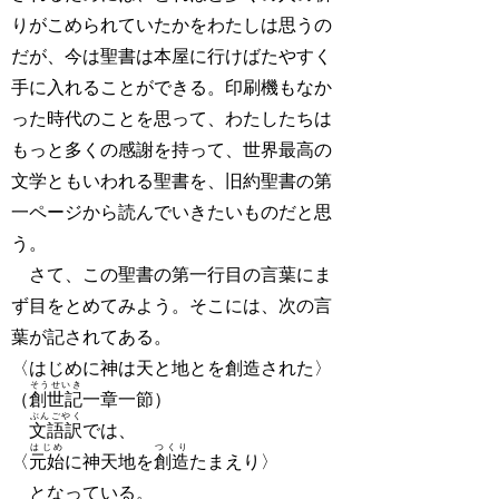
りがこめられていたかをわたしは思うの
だが、今は聖書は本屋に行けばたやすく
手に入れることができる。印刷機もなか
った時代のことを思って、わたしたちは
もっと多くの感謝を持って、世界最高の
文学ともいわれる聖書を、旧約聖書の第
一ページから読んでいきたいものだと思
う。
さて、この聖書の第一行目の言葉にま
ず目をとめてみよう。そこには、次の言
葉が記されてある。
〈はじめに神は天と地とを創造された〉
そうせいき
（
創世記
一章一節）
ぶんごやく
文語訳
では、
はじめ
つくり
〈
元始
に神天地を
創造
たまえり〉
となっている。