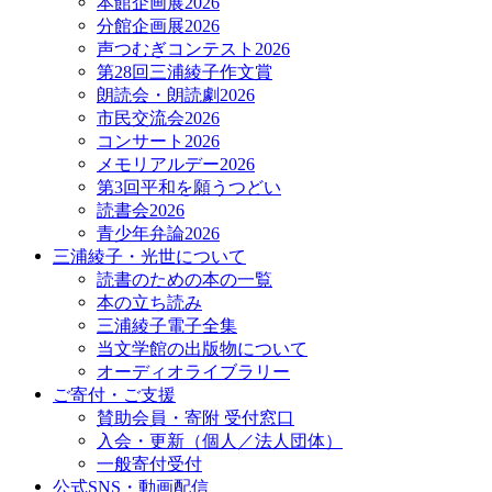
本館企画展2026
分館企画展2026
声つむぎコンテスト2026
第28回三浦綾子作文賞
朗読会・朗読劇2026
市民交流会2026
コンサート2026
メモリアルデー2026
第3回平和を願うつどい
読書会2026
青少年弁論2026
三浦綾子・光世について
読書のための本の一覧
本の立ち読み
三浦綾子電子全集
当文学館の出版物について
オーディオライブラリー
ご寄付・ご支援
賛助会員・寄附 受付窓口
入会・更新（個人／法人団体）
一般寄付受付
公式SNS・動画配信