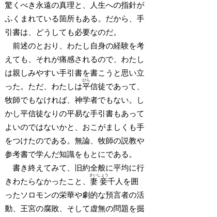
驚くべき永遠の真理と、人生への指針が
ふくまれている箇所もある。だから、手
引書は、どうしても必要なのだ。
前述のとおり、わたし自身の経験を考
えても、それが痛感されるので、わたし
は親しみやすい手引書を書こうと思い立
ひら
った。ただ、わたしは
平
信徒であって、
牧師でもなければ、神学者でもない。し
かし平信徒なりの平易な手引書もあって
よいのではないかと、おこがましくも手
をつけたのである。無論、牧師の説教や
参考書で学んだ知識をもとにである。
書き終えてみて、旧約全般に平均に行
さいしょう
きわたらなかったこと、
妻妾
千人を囲
ったソロモンの栄華や劇的な預言者の活
動、王宮の腐敗、そして虚無の問題を掘