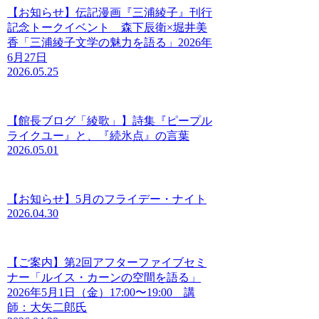
【お知らせ】伝記漫画『三浦綾子』刊行
記念トークイベント 森下辰衛×堀井美
香「三浦綾子文学の魅力を語る」2026年
6月27日
2026.05.25
【館長ブログ「綾歌」】詩集『ピープル
ライクユー』と、『続氷点』の言葉
2026.05.01
【お知らせ】5月のフライデー・ナイト
2026.04.30
【ご案内】第2回アフターファイブセミ
ナー「ルイス・カーンの空間を語る」
2026年5月1日（金）17:00〜19:00 講
師：大矢二郎氏