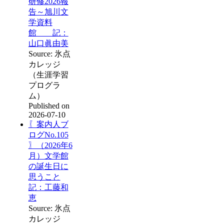
研修2026報
告～旭川文
学資料
館 記：
山口眞由美
Source: 氷点
カレッジ
（生涯学習
プログラ
ム）
Published on
2026-07-10
〖案内人ブ
ログNo.105
〗（2026年6
月）文学館
の誕生日に
思うこと
記：工藤和
恵
Source: 氷点
カレッジ