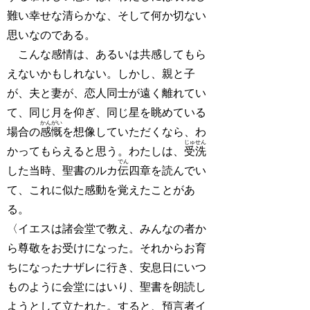
難い幸せな清らかな、そして何か切ない
思いなのである。
こんな感情は、あるいは共感してもら
えないかもしれない。しかし、親と子
が、夫と妻が、恋人同士が遠く離れてい
て、同じ月を仰ぎ、同じ星を眺めている
かんがい
場合の
感慨
を想像していただくなら、わ
じゅせん
かってもらえると思う。わたしは、
受洗
でん
した当時、聖書のルカ
伝
四章を読んでい
て、これに似た感動を覚えたことがあ
る。
〈イエスは諸会堂で教え、みんなの者か
ら尊敬をお受けになった。それからお育
ちになったナザレに行き、安息日にいつ
ものように会堂にはいり、聖書を朗読し
ようとして立たれた。すると、預言者イ