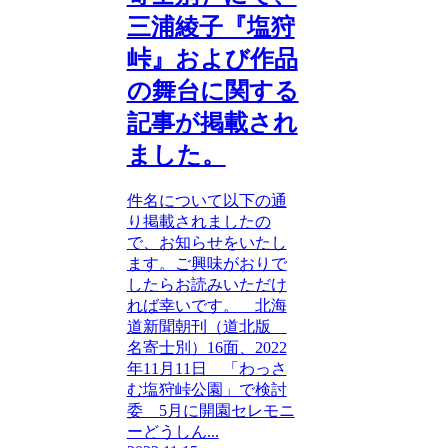
三浦綾子『塩狩
峠』および作品
の舞台に関する
記事が掲載され
ました。
件名について以下の通
り掲載されましたの
で、お知らせをいたし
ます。ご興味がおりで
したらお読みいただけ
れば幸いです。 北海
道新聞朝刊（道北版
名寄士別）16面、2022
年11月11日 「わっさ
む塩狩峠公園」で検討
委 5月に開園セレモニ
ーどうしん...