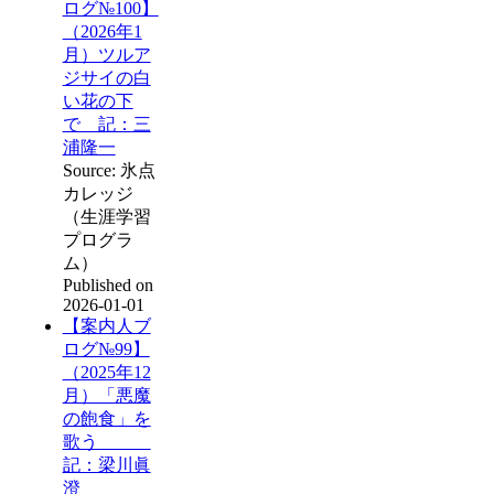
ログ№100】
（2026年1
月）ツルア
ジサイの白
い花の下
で 記：三
浦隆一
Source: 氷点
カレッジ
（生涯学習
プログラ
ム）
Published on
2026-01-01
【案内人ブ
ログ№99】
（2025年12
月）「悪魔
の飽食」を
歌う
記：梁川眞
澄