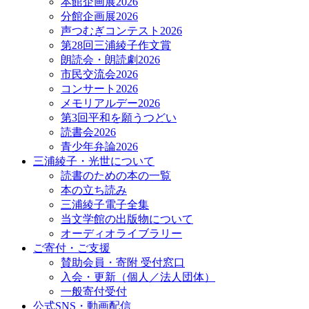
本館企画展2026
分館企画展2026
声つむぎコンテスト2026
第28回三浦綾子作文賞
朗読会・朗読劇2026
市民交流会2026
コンサート2026
メモリアルデー2026
第3回平和を願うつどい
読書会2026
青少年弁論2026
三浦綾子・光世について
読書のための本の一覧
本の立ち読み
三浦綾子電子全集
当文学館の出版物について
オーディオライブラリー
ご寄付・ご支援
賛助会員・寄附 受付窓口
入会・更新（個人／法人団体）
一般寄付受付
公式SNS・動画配信