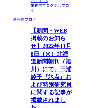
2022.11.15
事務局ブログ
学芸ブロ
グ
事務局ブログ
【新聞・WEB
掲載のお知ら
せ】2022年11月
8日（火）北海
道新聞朝刊（旭
川）にて、三浦
綾子『氷点』お
よび特別研究員
に関する記事が
掲載されまし
た。