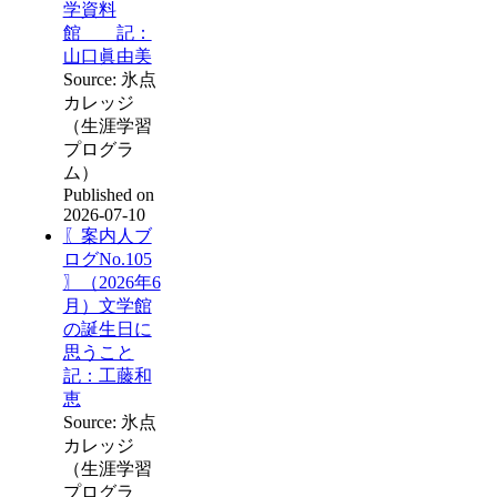
学資料
館 記：
山口眞由美
Source: 氷点
カレッジ
（生涯学習
プログラ
ム）
Published on
2026-07-10
〖案内人ブ
ログNo.105
〗（2026年6
月）文学館
の誕生日に
思うこと
記：工藤和
恵
Source: 氷点
カレッジ
（生涯学習
プログラ