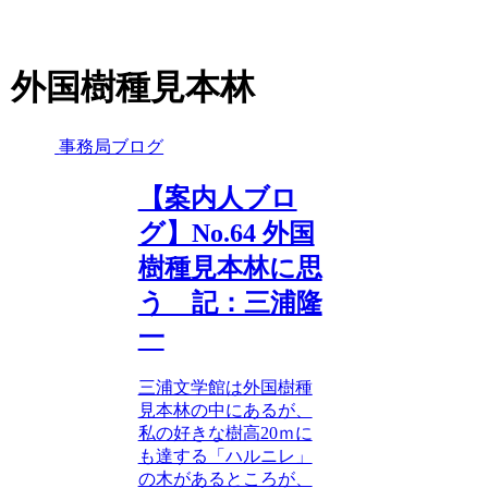
外国樹種見本林
事務局ブログ
【案内人ブロ
グ】No.64 外国
樹種見本林に思
う 記：三浦隆
一
三浦文学館は外国樹種
見本林の中にあるが、
私の好きな樹高20ｍに
も達する「ハルニレ」
の木があるところが、