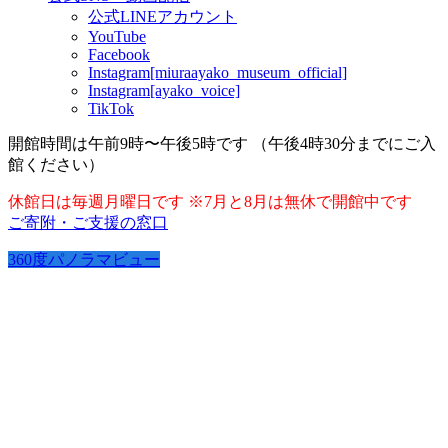
公式LINEアカウント
YouTube
Facebook
Instagram[miuraayako_museum_official]
Instagram[ayako_voice]
TikTok
開館時間は午前9時〜午後5時です （午後4時30分までにご入
館ください）
休館日は毎週月曜日です ※7月と8月は無休で開館中です
ご寄附・ご支援の窓口
360度パノラマビュー