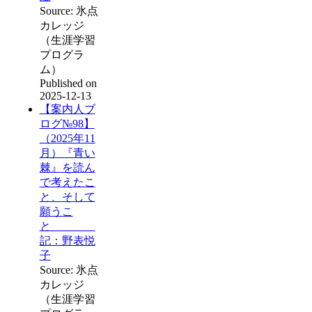
Source: 氷点
カレッジ
（生涯学習
プログラ
ム）
Published on
2025-12-13
【案内人ブ
ログ№98】
（2025年11
月）『青い
棘』を読ん
で考えたこ
と、そして
願うこ
と
記：野表悦
子
Source: 氷点
カレッジ
（生涯学習