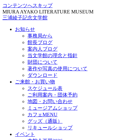
コンテンツへスキップ
MIURA AYAKO LITERATURE MUSEUM
三浦綾子記念文学館
お知らせ
事務局から
館長ブログ
案内人ブログ
当文学館の理念と指針
財団について
著作や写真の使用について
ダウンロード
ご来館・お買い物
スケジュール表
ご利用案内・団体予約
地図・お問い合わせ
ミュージアムショップ
カフェMENU
グッズ（通販）
リキュールショップ
イベント