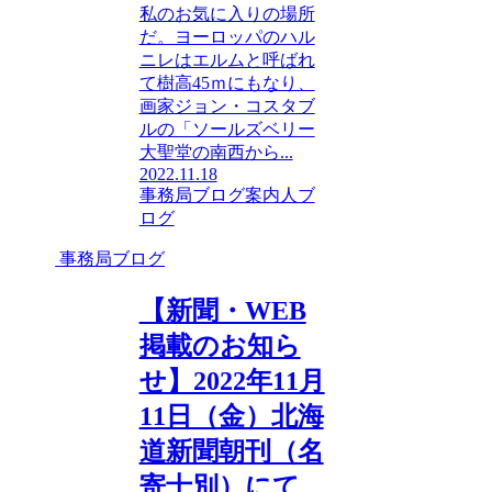
私のお気に入りの場所
だ。ヨーロッパのハル
ニレはエルムと呼ばれ
て樹高45ｍにもなり、
画家ジョン・コスタブ
ルの「ソールズベリー
大聖堂の南西から...
2022.11.18
事務局ブログ
案内人ブ
ログ
事務局ブログ
【新聞・WEB
掲載のお知ら
せ】2022年11月
11日（金）北海
道新聞朝刊（名
寄士別）にて、