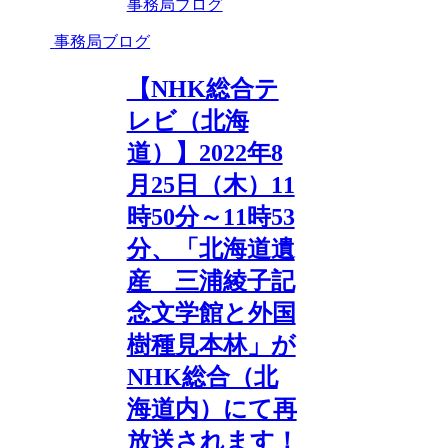
事務局ブログ
事務局ブログ
【NHK総合テ
レビ（北海
道）】2022年8
月25日（木）11
時50分～11時53
分、「北海道遺
産 三浦綾子記
念文学館と外国
樹種見本林」が
NHK総合（北
海道内）にて再
放送されます！