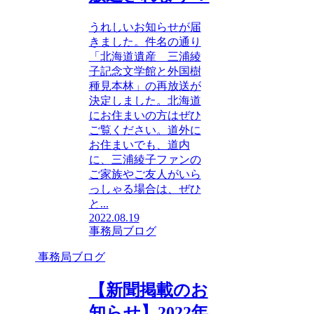
うれしいお知らせが届
きました。件名の通り
「北海道遺産 三浦綾
子記念文学館と外国樹
種見本林」の再放送が
決定しました。北海道
にお住まいの方はぜひ
ご覧ください。道外に
お住まいでも、道内
に、三浦綾子ファンの
ご家族やご友人がいら
っしゃる場合は、ぜひ
と...
2022.08.19
事務局ブログ
事務局ブログ
【新聞掲載のお
知らせ】2022年