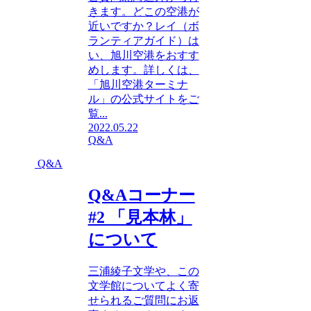
きます。どこの空港が
近いですか？レイ（ボ
ランティアガイド）は
い、旭川空港をおすす
めします。詳しくは、
「旭川空港ターミナ
ル」の公式サイトをご
覧...
2022.05.22
Q&A
Q&A
Q&Aコーナー
#2 「見本林」
について
三浦綾子文学や、この
文学館についてよく寄
せられるご質問にお返