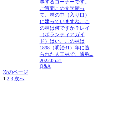
事するコーナーです。
ご質問この文学館っ
て、林の中（入り口）
に建っていますね。こ
の林は何ですか？レイ
（ボランティアガイ
ド）はい、この林は
1898（明治31）年に造
られた人工林で、通称...
2022.05.21
Q&A
次のページ
1
2
3
次へ