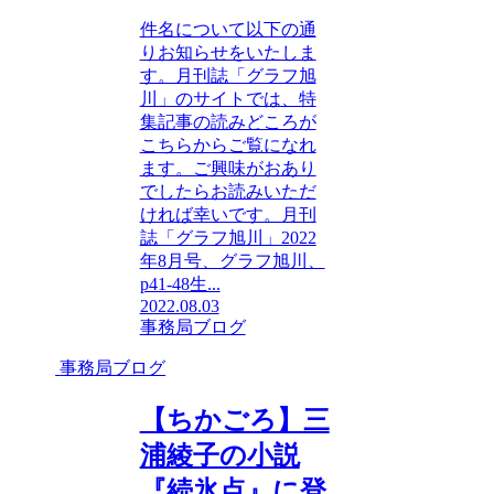
件名について以下の通
りお知らせをいたしま
す。月刊誌「グラフ旭
川」のサイトでは、特
集記事の読みどころが
こちらからご覧になれ
ます。ご興味がおあり
でしたらお読みいただ
ければ幸いです。月刊
誌「グラフ旭川」2022
年8月号、グラフ旭川、
p41-48生...
2022.08.03
事務局ブログ
事務局ブログ
【ちかごろ】三
浦綾子の小説
『続氷点』に登