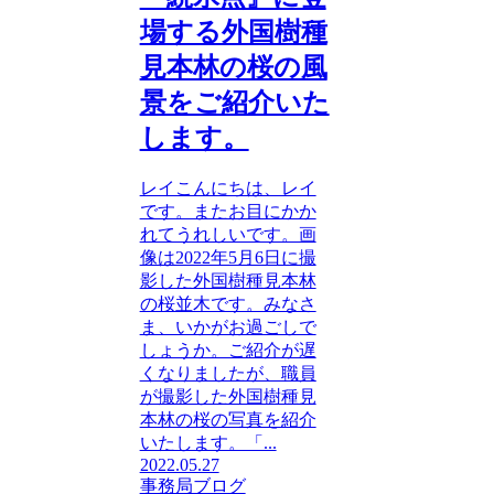
場する外国樹種
見本林の桜の風
景をご紹介いた
します。
レイこんにちは、レイ
です。またお目にかか
れてうれしいです。画
像は2022年5月6日に撮
影した外国樹種見本林
の桜並木です。みなさ
ま、いかがお過ごしで
しょうか。ご紹介が遅
くなりましたが、職員
が撮影した外国樹種見
本林の桜の写真を紹介
いたします。「...
2022.05.27
事務局ブログ