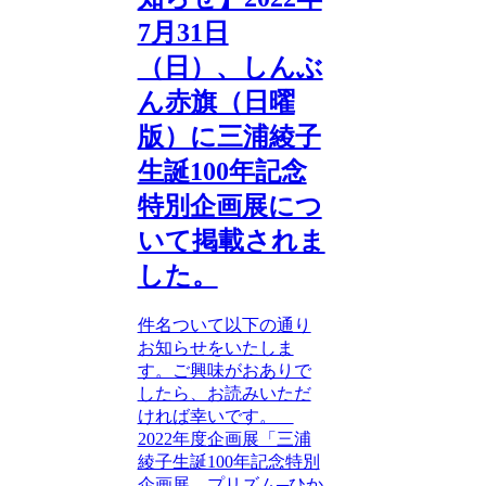
7月31日
（日）、しんぶ
ん赤旗（日曜
版）に三浦綾子
生誕100年記念
特別企画展につ
いて掲載されま
した。
件名ついて以下の通り
お知らせをいたしま
す。ご興味がおありで
したら、お読みいただ
ければ幸いです。
2022年度企画展「三浦
綾子生誕100年記念特別
企画展 プリズム─ひか