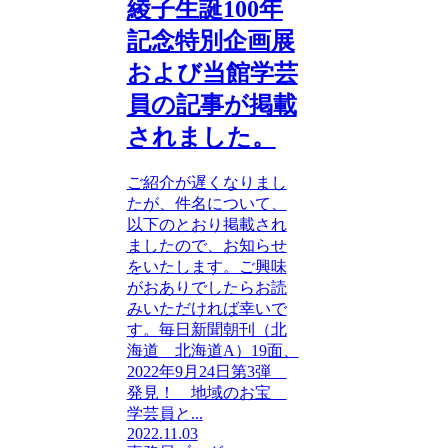
綾子生誕100年
記念特別企画展
および当館学芸
員の記事が掲載
されました。
ご紹介が遅くなりまし
たが、件名について、
以下のとおり掲載され
ましたので、お知らせ
をいたします。ご興味
がおありでしたらお読
みいただければ幸いで
す。毎日新聞朝刊（北
海道 北海道A）19面、
2022年9月24日第3弾
発見！ 地域のお宝
学芸員と...
2022.11.03