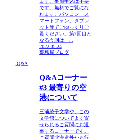
ます。事前申込は不要
です。無料でご覧にな
れます。パソコン、ス
マートフォン、タブレ
ット等でごゆっくりご
覧ください。第7回目と
なる今回は、...
2022.05.24
事務局ブログ
Q&A
Q&Aコーナー
#3 最寄りの空
港について
三浦綾子文学や、この
文学館についてよく寄
せられるご質問にお返
事するコーナーです。
ご質問北海道外から行