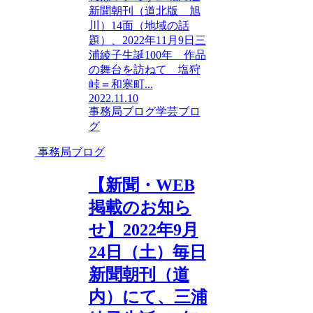
新聞朝刊（道北版 旭
川）14面（地域の話
題）、2022年11月9日三
浦綾子生誕100年 作品
の舞台を訪ねて 塩狩
峠＝和寒町...
2022.11.10
事務局ブログ
学芸ブロ
グ
事務局ブログ
【新聞・WEB
掲載のお知ら
せ】2022年9月
24日（土）毎日
新聞朝刊（道
内）にて、三浦