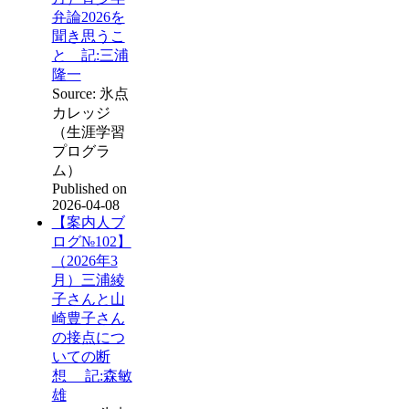
弁論2026を
聞き思うこ
と 記:三浦
隆一
Source: 氷点
カレッジ
（生涯学習
プログラ
ム）
Published on
2026-04-08
【案内人ブ
ログ№102】
（2026年3
月）三浦綾
子さんと山
崎豊子さん
の接点につ
いての断
想 記:森敏
雄