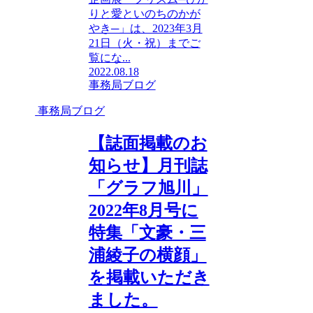
りと愛といのちのかが
やき─」は、2023年3月
21日（火・祝）までご
覧にな...
2022.08.18
事務局ブログ
事務局ブログ
【誌面掲載のお
知らせ】月刊誌
「グラフ旭川」
2022年8月号に
特集「文豪・三
浦綾子の横顔」
を掲載いただき
ました。