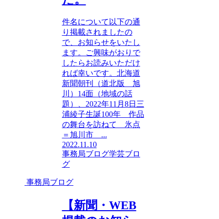
件名について以下の通
り掲載されましたの
で、お知らせをいたし
ます。ご興味がおりで
したらお読みいただけ
れば幸いです。北海道
新聞朝刊（道北版 旭
川）14面（地域の話
題）、2022年11月8日三
浦綾子生誕100年 作品
の舞台を訪ねて 氷点
＝旭川市 ...
2022.11.10
事務局ブログ
学芸ブロ
グ
事務局ブログ
【新聞・WEB