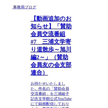
事務局ブログ
【動画追加のお
知らせ】「賛助
会員交流番組
#7 三浦文学寄
り道散歩～旭川
編2～」（賛助
会員友の会支部
連合）
お待たせいたしまし
た。件名の「賛助会員
交流番組」を三浦綾子
記念文学館公式YouTube
にて録画配信しており