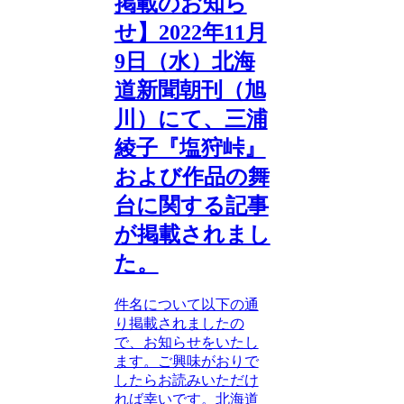
掲載のお知ら
せ】2022年11月
9日（水）北海
道新聞朝刊（旭
川）にて、三浦
綾子『塩狩峠』
および作品の舞
台に関する記事
が掲載されまし
た。
件名について以下の通
り掲載されましたの
で、お知らせをいたし
ます。ご興味がおりで
したらお読みいただけ
れば幸いです。北海道