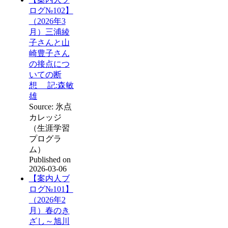
ログ№102】
（2026年3
月）三浦綾
子さんと山
崎豊子さん
の接点につ
いての断
想 記:森敏
雄
Source: 氷点
カレッジ
（生涯学習
プログラ
ム）
Published on
2026-03-06
【案内人ブ
ログ№101】
（2026年2
月）春のき
ざし～旭川