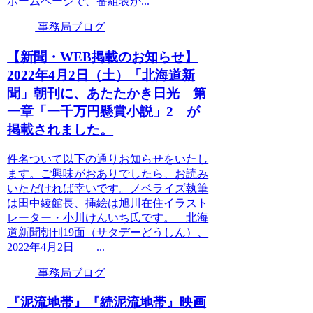
ホームページで、番組表か...
事務局ブログ
【新聞・WEB掲載のお知らせ】
2022年4月2日（土）「北海道新
聞」朝刊に、あたたかき日光 第
一章「一千万円懸賞小説」2 が
掲載されました。
件名ついて以下の通りお知らせをいたし
ます。ご興味がおありでしたら、お読み
いただければ幸いです。ノベライズ執筆
は田中綾館長、挿絵は旭川在住イラスト
レーター・小川けんいち氏です。 北海
道新聞朝刊19面（サタデーどうしん）、
2022年4月2日 ...
事務局ブログ
『泥流地帯』『続泥流地帯』映画