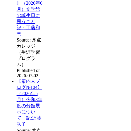
〗（2026年6
月）文学館
の誕生日に
思うこと
記：工藤和
恵
Source: 氷点
カレッジ
（生涯学習
プログラ
ム）
Published on
2026-07-02
【案内人ブ
ログ№104】
（2026年5
月）令和8年
度の分館展
示につい
て 記:近藤
弘子
Source: 氷点