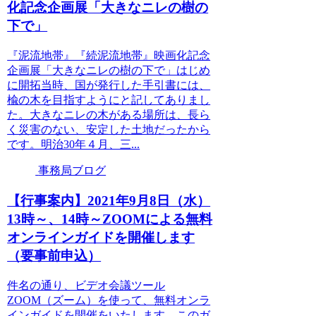
化記念企画展「大きなニレの樹の
下で」
『泥流地帯』『続泥流地帯』映画化記念
企画展「大きなニレの樹の下で」はじめ
に開拓当時、国が発行した手引書には、
楡の木を目指すようにと記してありまし
た。大きなニレの木がある場所は、長ら
く災害のない、安定した土地だったから
です。明治30年４月、三...
事務局ブログ
【行事案内】2021年9月8日（水）
13時～、14時～ZOOMによる無料
オンラインガイドを開催します
（要事前申込）
件名の通り、ビデオ会議ツール
ZOOM（ズーム）を使って、無料オンラ
インガイドを開催をいたします。このガ