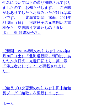
件名について以下の通り掲載されており
ましたので、お知らせします。 ご興味
がおありでしたらお読みいただければ幸
いです。 「北海道新聞」10面、2021年
8月8日（日） 河﨑秋子の元羊飼いの書
棚から 空腹誘う文豪たちの「食レ
ポ」 ※ 河﨑秋子さ...
【新聞・WEB掲載のお知らせ】2022年4
月30日（土）「北海道新聞」朝刊に、あ
たたかき日光－光世日記より 第二章
「伴走者として」2 が掲載されまし
た。
【館長ブログ更新のお知らせ】田中綾館
長ブログ「綾歌」を更新しました。
ホーム