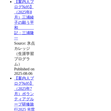
【案内人ブ
ログ№95】
（2025年8
月）三浦綾
子の願う平
和
記：三浦隆
一
Source: 氷点
カレッジ
（生涯学習
プログラ
ム）
Published on
2025-08-06
【案内人ブ
ログ№95】
（2025年7
月）ボラン
ティアグル
ープ研修旅
行2025 光世