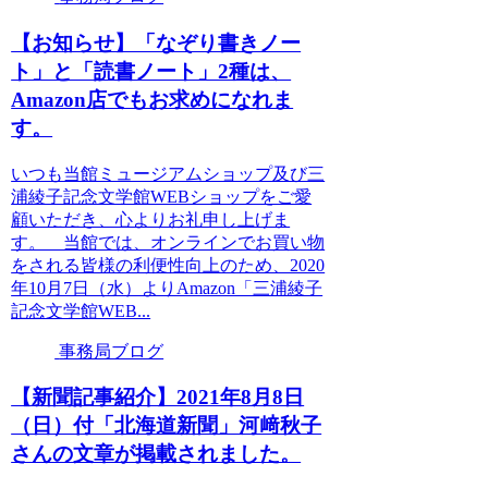
【お知らせ】「なぞり書きノー
ト」と「読書ノート」2種は、
Amazon店でもお求めになれま
す。
いつも当館ミュージアムショップ及び三
浦綾子記念文学館WEBショップをご愛
顧いただき、心よりお礼申し上げま
す。 当館では、オンラインでお買い物
をされる皆様の利便性向上のため、2020
年10月7日（水）よりAmazon「三浦綾子
記念文学館WEB...
事務局ブログ
【新聞記事紹介】2021年8月8日
（日）付「北海道新聞」河﨑秋子
さんの文章が掲載されました。