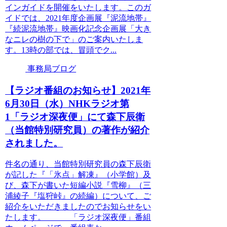
インガイドを開催をいたします。このガ
イドでは、2021年度企画展『泥流地帯』
『続泥流地帯』映画化記念企画展「大き
なニレの樹の下で」のご案内いたしま
す。13時の部では、冒頭でク...
事務局ブログ
【ラジオ番組のお知らせ】2021年
6月30日（水）NHKラジオ第
1「ラジオ深夜便」にて森下辰衛
（当館特別研究員）の著作が紹介
されました。
件名の通り、当館特別研究員の森下辰衛
が記した『「氷点」解凍』（小学館）及
び、森下が書いた短編小説『雪柳』（三
浦綾子『塩狩峠』の続編）について、ご
紹介をいただきましたのでお知らせをい
たします。 「ラジオ深夜便」番組