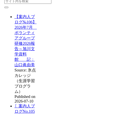
【案内人ブ
ログ№106】
2026年7月
ボランティ
アグループ
研修2026報
告～旭川文
学資料
館 記：
山口眞由美
Source: 氷点
カレッジ
（生涯学習
プログラ
ム）
Published on
2026-07-10
〖案内人ブ
ログNo.105