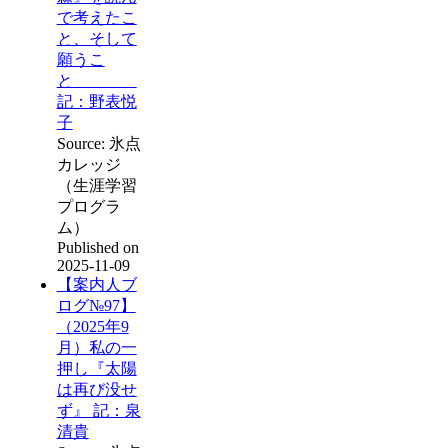
で考えたこ
と、そして
願うこ
と
記：野表悦
子
Source: 氷点
カレッジ
（生涯学習
プログラ
ム）
Published on
2025-11-09
【案内人ブ
ログ№97】
（2025年9
月）私の一
押し『太陽
は再び没せ
ず』 記：泉
清貴