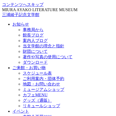
コンテンツへスキップ
MIURA AYAKO LITERATURE MUSEUM
三浦綾子記念文学館
お知らせ
事務局から
館長ブログ
案内人ブログ
当文学館の理念と指針
財団について
著作や写真の使用について
ダウンロード
ご来館・お買い物
スケジュール表
ご利用案内・団体予約
地図・お問い合わせ
ミュージアムショップ
カフェMENU
グッズ（通販）
リキュールショップ
イベント