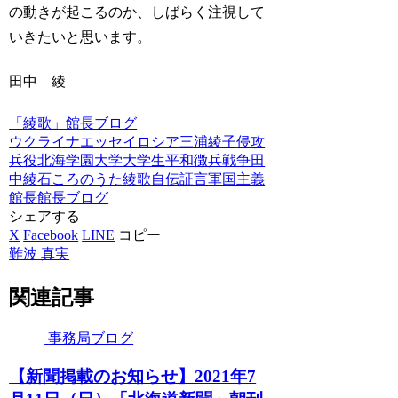
の動きが起こるのか、しばらく注視して
いきたいと思います。
田中 綾
「綾歌」館長ブログ
ウクライナ
エッセイ
ロシア
三浦綾子
侵攻
兵役
北海学園大学
大学生
平和
徴兵
戦争
田
中綾
石ころのうた
綾歌
自伝
証言
軍国主義
館長
館長ブログ
シェアする
X
Facebook
LINE
コピー
難波 真実
関連記事
事務局ブログ
【新聞掲載のお知らせ】2021年7