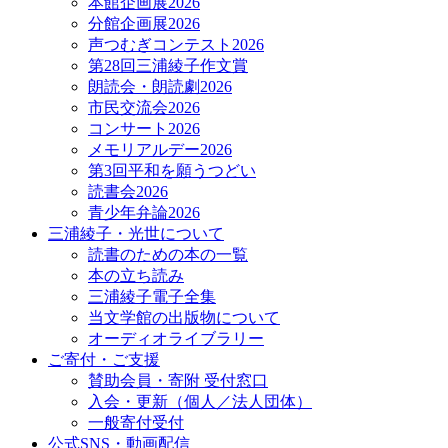
本館企画展2026
分館企画展2026
声つむぎコンテスト2026
第28回三浦綾子作文賞
朗読会・朗読劇2026
市民交流会2026
コンサート2026
メモリアルデー2026
第3回平和を願うつどい
読書会2026
青少年弁論2026
三浦綾子・光世について
読書のための本の一覧
本の立ち読み
三浦綾子電子全集
当文学館の出版物について
オーディオライブラリー
ご寄付・ご支援
賛助会員・寄附 受付窓口
入会・更新（個人／法人団体）
一般寄付受付
公式SNS・動画配信