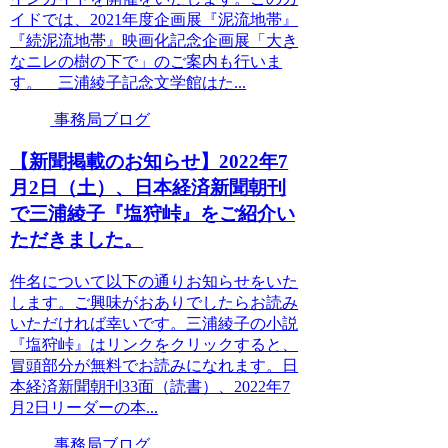
イドでは、2021年度企画展『泥流地帯』
『続泥流地帯』映画化記念企画展「大き
なニレの樹の下で」のご案内も行いま
す。 三浦綾子記念文学館はた...
事務局ブログ
【新聞掲載のお知らせ】2022年7
月2日（土）、日本経済新聞朝刊
で三浦綾子『塩狩峠』をご紹介い
ただきました。
件名について以下の通りお知らせをいた
します。ご興味がおありでしたらお読み
いただければ幸いです。三浦綾子の小説
『塩狩峠』はリンクをクリックすると、
冒頭部分が無料でお読みになれます。日
本経済新聞朝刊33面（読書）、2022年7
月2日リーダーの本...
事務局ブログ