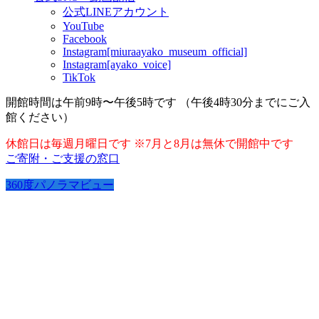
公式LINEアカウント
YouTube
Facebook
Instagram[miuraayako_museum_official]
Instagram[ayako_voice]
TikTok
開館時間は午前9時〜午後5時です （午後4時30分までにご入
館ください）
休館日は毎週月曜日です ※7月と8月は無休で開館中です
ご寄附・ご支援の窓口
360度パノラマビュー