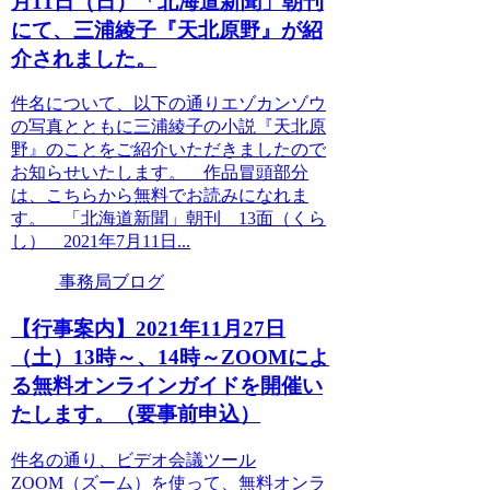
月11日（日）「北海道新聞」朝刊
にて、三浦綾子『天北原野』が紹
介されました。
件名について、以下の通りエゾカンゾウ
の写真とともに三浦綾子の小説『天北原
野』のことをご紹介いただきましたので
お知らせいたします。 作品冒頭部分
は、こちらから無料でお読みになれま
す。 「北海道新聞」朝刊 13面（くら
し） 2021年7月11日...
事務局ブログ
【行事案内】2021年11月27日
（土）13時～、14時～ZOOMによ
る無料オンラインガイドを開催い
たします。（要事前申込）
件名の通り、ビデオ会議ツール
ZOOM（ズーム）を使って、無料オンラ