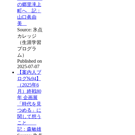
の郷里滝上
町へ 記：
山口眞由
美
Source: 氷点
カレッジ
（生涯学習
プログラ
ム）
Published on
2025-07-07
【案内人ブ
ログ№94】
（2025年6
月）終戦80
年 企画展
「時代を見
つめる」に
関して想う
こと
記：森敏雄