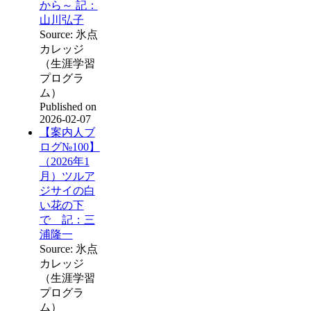
から～ 記：
山川弘子
Source: 氷点
カレッジ
（生涯学習
プログラ
ム）
Published on
2026-02-07
【案内人ブ
ログ№100】
（2026年1
月）ツルア
ジサイの白
い花の下
で 記：三
浦隆一
Source: 氷点
カレッジ
（生涯学習
プログラ
ム）