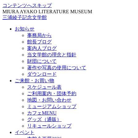
コンテンツへスキップ
MIURA AYAKO LITERATURE MUSEUM
三浦綾子記念文学館
お知らせ
事務局から
館長ブログ
案内人ブログ
当文学館の理念と指針
財団について
著作や写真の使用について
ダウンロード
ご来館・お買い物
スケジュール表
ご利用案内・団体予約
地図・お問い合わせ
ミュージアムショップ
カフェMENU
グッズ（通販）
リキュールショップ
イベント