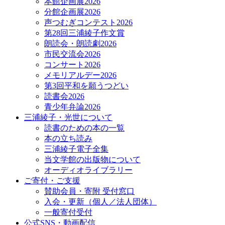
本館企画展2026
分館企画展2026
声つむぎコンテスト2026
第28回三浦綾子作文賞
朗読会・朗読劇2026
市民交流会2026
コンサート2026
メモリアルデー2026
第3回平和を願うつどい
読書会2026
青少年弁論2026
三浦綾子・光世について
読書のための本の一覧
本の立ち読み
三浦綾子電子全集
当文学館の出版物について
オーディオライブラリー
ご寄付・ご支援
賛助会員・寄附 受付窓口
入会・更新（個人／法人団体）
一般寄付受付
公式SNS・動画配信