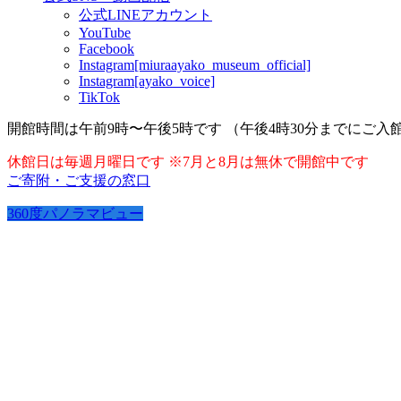
公式LINEアカウント
YouTube
Facebook
Instagram[miuraayako_museum_official]
Instagram[ayako_voice]
TikTok
開館時間は午前9時〜午後5時です （午後4時30分までにご入
休館日は毎週月曜日です ※7月と8月は無休で開館中です
ご寄附・ご支援の窓口
360度パノラマビュー