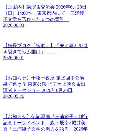
【ご案内】講演＆交流会 2026年6月28日
（日）14:00〜 東京都内にて「三浦綾
子文学を形作った６つの背景」
2026.06.03
【館長ブログ「綾歌」】「夫と妻とを引
き裂きて戦ふ国は」……
2026.06.01
【お知らせ】千夜一夜座 第19回本公演
果て遠き丘 東京公演 ビデオ上映会＆出
演者トークショー 2026年6月20日
2026.05.26
【お知らせ】伝記漫画『三浦綾子』刊行
記念トークイベント 森下辰衛×堀井美
香「三浦綾子文学の魅力を語る」2026年