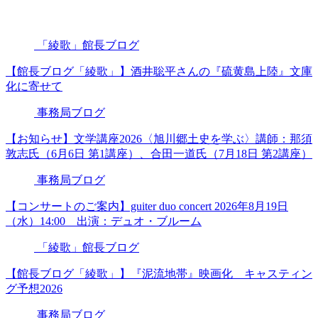
「綾歌」館長ブログ
【館長ブログ「綾歌」】酒井聡平さんの『硫黄島上陸』文庫
化に寄せて
事務局ブログ
【お知らせ】文学講座2026〈旭川郷土史を学ぶ〉講師：那須
敦志氏（6月6日 第1講座）、合田一道氏（7月18日 第2講座）
事務局ブログ
【コンサートのご案内】guiter duo concert 2026年8月19日
（水）14:00 出演：デュオ・ブルーム
「綾歌」館長ブログ
【館長ブログ「綾歌」】『泥流地帯』映画化 キャスティン
グ予想2026
事務局ブログ