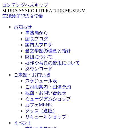
コンテンツへスキップ
MIURA AYAKO LITERATURE MUSEUM
三浦綾子記念文学館
お知らせ
事務局から
館長ブログ
案内人ブログ
当文学館の理念と指針
財団について
著作や写真の使用について
ダウンロード
ご来館・お買い物
スケジュール表
ご利用案内・団体予約
地図・お問い合わせ
ミュージアムショップ
カフェMENU
グッズ（通販）
リキュールショップ
イベント