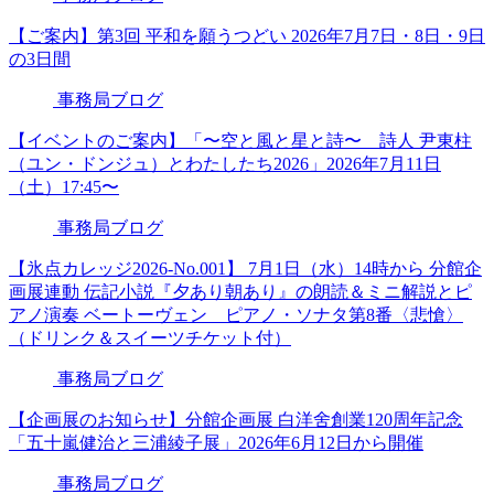
【ご案内】第3回 平和を願うつどい 2026年7月7日・8日・9日
の3日間
事務局ブログ
【イベントのご案内】「〜空と風と星と詩〜 詩人 尹東柱
（ユン・ドンジュ）とわたしたち2026」2026年7月11日
（土）17:45〜
事務局ブログ
【氷点カレッジ2026-No.001】 7月1日（水）14時から 分館企
画展連動 伝記小説『夕あり朝あり』の朗読＆ミニ解説とピ
アノ演奏 ベートーヴェン ピアノ・ソナタ第8番〈悲愴〉
（ドリンク＆スイーツチケット付）
事務局ブログ
【企画展のお知らせ】分館企画展 白洋舍創業120周年記念
「五十嵐健治と三浦綾子展」2026年6月12日から開催
事務局ブログ