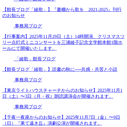
【館長ブログ「綾歌」】『書棚から歌を 2021-2025』刊行
のお知らせ
事務局ブログ
【行事案内】2025年11月29日（土）14時開演、クリスマスツ
リー点灯式ミニコンサートを三浦綾子記念文学館本館1階ホ
ールにて開催いたします。
「綾歌」館長ブログ
【館長ブログ「綾歌」】読書の秋に──共感・共苦と小説
事務局ブログ
【東京ライトハウスチャーチからのお知らせ】2025年11月1
日（土）〜3日（月・祝）朗読講演会が開催されます。
事務局ブログ
【千夜一夜座からのお知らせ】2025年11月7日（金）〜9日
（日）『果て遠き丘』演劇公演が開催されます。