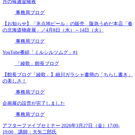
月の毎週金曜夜
事務局ブログ
【お知らせ】「氷点地ビール」の販売 阪急うめだ本店「春
の北海道物産展」／4月8日（水）～14日（火）
事務局ブログ
YouTube番組「ミルシルツムグ」#1
「綾歌」館長ブログ
【館長ブログ「綾歌」】細川ガラシャ書簡の「ちらし書き」
の美しさ！
事務局ブログ
企画展の設営が完了しました
事務局ブログ
アフターファイブセミナー 2026年3月27日（金）17:00-
19:00 講師：大矢二郎氏