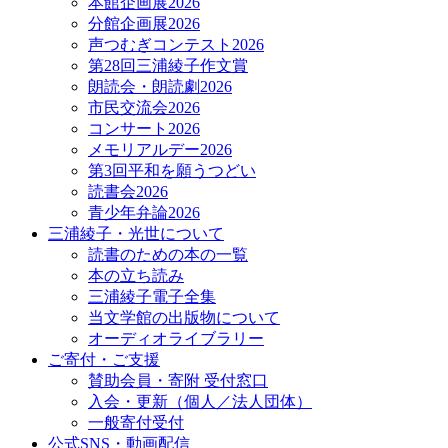
本館企画展2026
分館企画展2026
声つむぎコンテスト2026
第28回三浦綾子作文賞
朗読会・朗読劇2026
市民交流会2026
コンサート2026
メモリアルデー2026
第3回平和を願うつどい
読書会2026
青少年弁論2026
三浦綾子・光世について
読書のための本の一覧
本の立ち読み
三浦綾子電子全集
当文学館の出版物について
オーディオライブラリー
ご寄付・ご支援
賛助会員・寄附 受付窓口
入会・更新（個人／法人団体）
一般寄付受付
公式SNS・動画配信