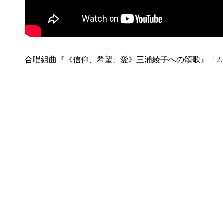
合唱組曲『《信仰、希望、愛》三浦綾子への頌歌』「2.