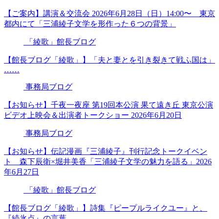
【ご案内】講演＆交流会 2026年6月28日（日）14:00〜 東京
都内にて「三浦綾子文学を形作った６つの背景」
「綾歌」館長ブログ
【館長ブログ「綾歌」】「夫と妻とを引き裂きて戦ふ国は」
……
事務局ブログ
【お知らせ】千夜一夜座 第19回本公演 果て遠き丘 東京公演
ビデオ上映会＆出演者トークショー 2026年6月20日
事務局ブログ
【お知らせ】伝記漫画『三浦綾子』刊行記念トークイベン
ト 森下辰衛×堀井美香「三浦綾子文学の魅力を語る」2026
年6月27日
「綾歌」館長ブログ
【館長ブログ「綾歌」】詩集『ピープルライクユー』と、
『続氷点』の言葉