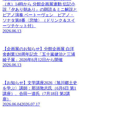
（水）14時から 分館企画展連動 伝記小
説『夕あり朝あり』の朗読＆ミニ解説と
ピアノ演奏 ベートーヴェン ピアノ・
ソナタ第8番〈悲愴〉（ドリンク＆スイ
ーツチケット付）
2026.06.13
【企画展のお知らせ】分館企画展 白洋
舍創業120周年記念「五十嵐健治と三浦
綾子展」2026年6月12日から開催
2026.06.13
【お知らせ】文学講座2026〈旭川郷土史
を学ぶ〉講師：那須敦志氏（6月6日 第1
講座）、合田一道氏（7月18日 第2講
座）
2026.06.04
2026.07.17