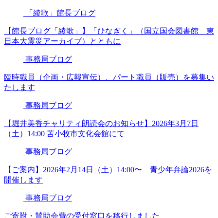
「綾歌」館長ブログ
【館長ブログ「綾歌」】「ひなぎく」（国立国会図書館 東
日本大震災アーカイブ）とともに
事務局ブログ
臨時職員（企画・広報宣伝）、パート職員（販売）を募集い
たします
事務局ブログ
【堀井美香チャリティ朗読会のお知らせ】2026年3月7日
（土）14:00 苫小牧市文化会館にて
事務局ブログ
【ご案内】2026年2月14日（土）14:00〜 青少年弁論2026を
開催します
事務局ブログ
ご寄附・賛助会費の受付窓口を移行しました