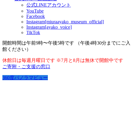
公式LINEアカウント
YouTube
Facebook
Instagram[miuraayako_museum_official]
Instagram[ayako_voice]
TikTok
開館時間は午前9時〜午後5時です （午後4時30分までにご入
館ください）
休館日は毎週月曜日です ※7月と8月は無休で開館中です
ご寄附・ご支援の窓口
360度パノラマビュー