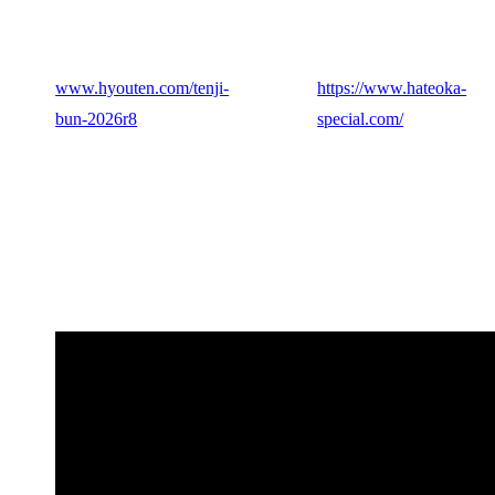
www.hyouten.com/tenji-
https://www.hateoka-
bun-2026r8
special.com/