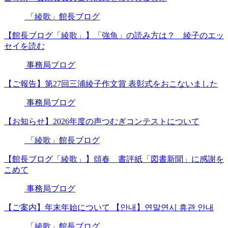
「綾歌」館長ブログ
【館長ブログ「綾歌」】「強魚」の読み方は？ 綾子のエッ
セイを読む
事務局ブログ
【ご報告】第27回三浦綾子作文賞 表彰式をおこないました
事務局ブログ
【お知らせ】2026年度の声つむぎコンテストについて
「綾歌」館長ブログ
【館長ブログ「綾歌」】頌春 書評紙「図書新聞」に感謝を
こめて
事務局ブログ
【ご案内】年末年始について 【안내】연말연시 휴관 안내
「綾歌」館長ブログ